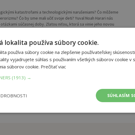
ogickými katastrofami a technologickými narušeniami? Čo môžeme
erorizmu? Čo by sme mali učiť svoje deti? Yuval Noah Harari nás
 otázkami súčasnej doby. Zlatou niťou, ktorá sa vinie jeho novou
tívnu aj individuálnu pozornosť neustálej a dezorientujúcej zmene.
ytvorili.
 lokalita používa súbory cookie.
et strán:
344
ita používa súbory cookie na zlepšenie používateľskej skúsenosti
ba:
Knihy viazané
ality vyjadrujete súhlas s používaním všetkých súborov cookie v s
mer:
157x234 mm
nia súborov cookie.
Prečítať viac
tnosť:
775 g
TNERS
(1913) →
ODROBNOSTI
SÚHLASÍM S