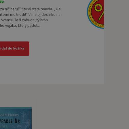
de
a nič neručí,“ tvrdí stará pravda. „Ale
ušené možnosti!“ V malej dedinke na
lovensku leží zabudnutý hrob
ho vojaka, ktorý padol...
ridať do košíka