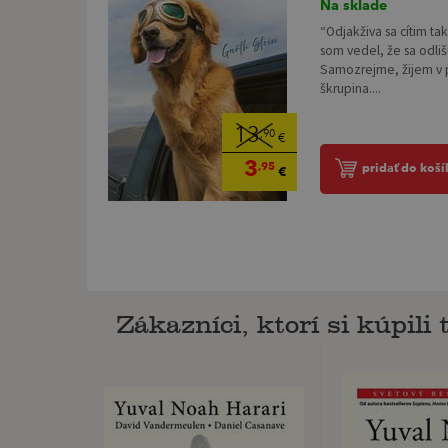
Na sklade
“Odjakživa sa cítim t
som vedel, že sa odli
Samozrejme, žijem v p
škrupina....
13
,90
€
3
,95
pridať do koší
€
Zákazníci, ktorí si kúpili t