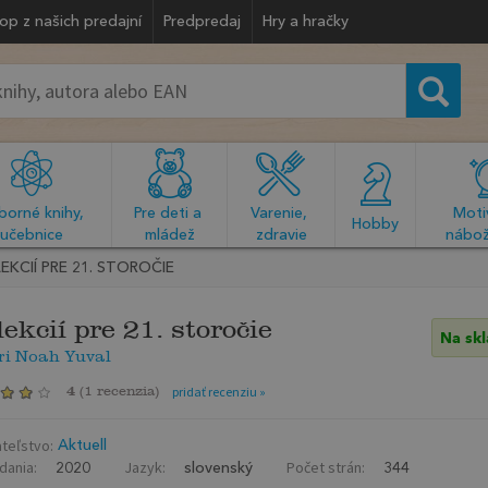
op z našich predajní
Predpredaj
Hry a hračky
orné knihy, 
Pre deti a 
Varenie, 
Motiv
  Hobby  
učebnice
mládež
zdravie
nábož
LEKCIÍ PRE 21. STOROČIE
lekcií pre 21. storočie
Na sk
ri Noah Yuval
4
(
1 recenzia
)
pridať recenziu »
teľstvo:
Aktuell
dania:
Jazyk:
Počet strán:
2020
slovenský
344