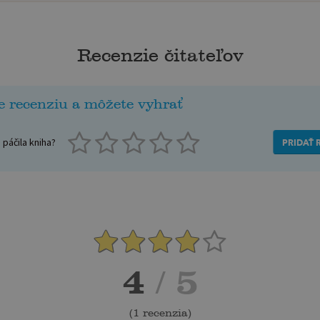
Recenzie čitateľov
e recenziu a môžete vyhrať
páčila kniha?
PRIDAŤ 
4
/ 5
(
1 recenzia
)