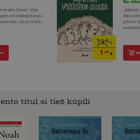
Na skla
akmer ako človek. Vždy
„Náhoda z
šujem od ostatných psov.
dáva net
som tele, ale je to iba
južnom S
sovietske
13
,90
€
1
,50
ka
p
€
ento titul si tiež kúpili