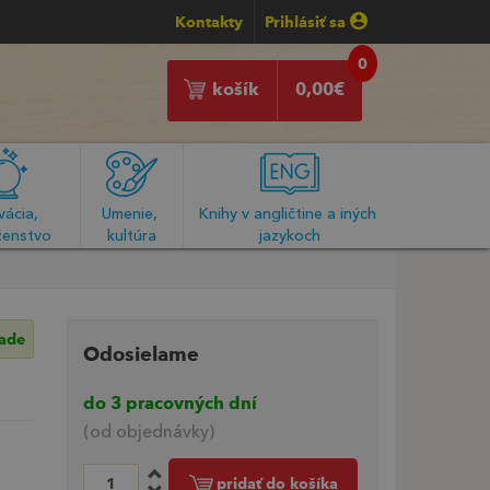
Kontakty
Prihlásiť sa
0
košík
0,00
€
ácia, 
Umenie, 
Knihy v angličtine a iných 
enstvo
kultúra
jazykoch
lade
Odosielame
do 3 pracovných dní
(od objednávky)
pridať do košíka