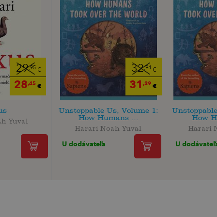
29
32
,95
,94
€
€
28
31
,45
,29
€
€
us
Unstoppable Us, Volume 1:
Unstoppable
How Humans ...
How H
ah Yuval
Harari Noah Yuval
Harari 
U dodávateľa
U dodávateľ