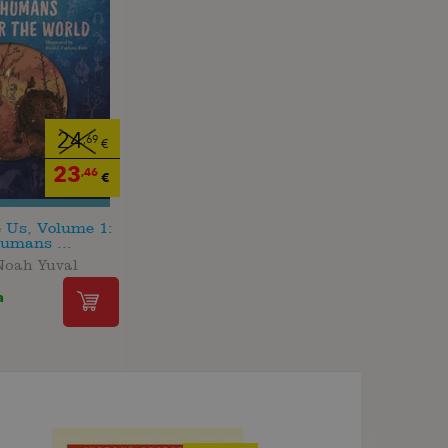
24
,69
€
23
,46
€
 Us, Volume 1:
umans ...
Noah Yuval
a