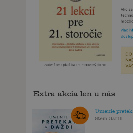
Ako sa
techno
hrozbo
viac in
dostup
DO 
NAD
Uvedená cena platí iba pre internetový obchod.
VÁS
Extra akcia len u nás
Umenie preteka
Stein Garth