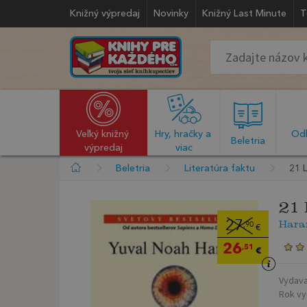
Knižný výpredaj
Novinky
Knižný Last Minute
T
Veľký knižný 
Hry, hračky a 
Odb
  Beletria  
výpredaj
viac
Beletria
Literatúra faktu
21 
21 
Hara
27
,90
€
26
,51
€
Vydava
Rok vy