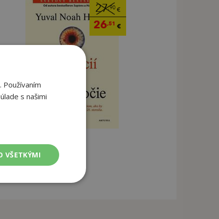
27
,90
€
26
,51
€
. Používaním
úlade s našimi
O VŠETKÝMI