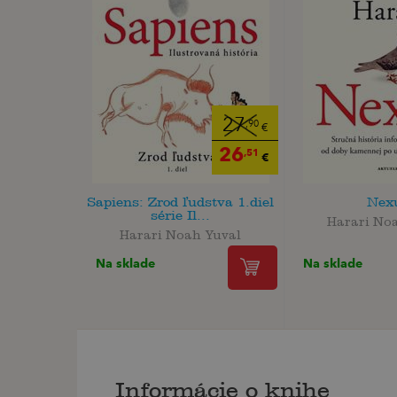
27
,90
€
26
,51
€
Sapiens: Zrod ľudstva 1.diel
Nex
série Il...
Harari No
Harari Noah Yuval
Na sklade
Na sklade
Informácie o knihe