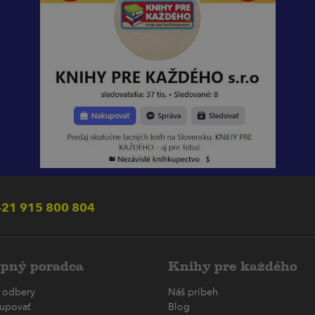
21 915 800 804
pný poradca
Knihy pre každého
 odbery
Náš príbeh
upovať
Blog