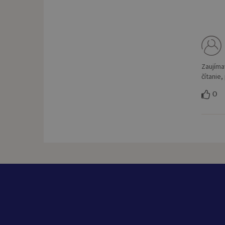
Zaujíma
čítanie
0