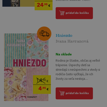
24
,95
€
pridať do košíka
Hniezdo
Ivana Havranová
Na sklade
Rodina je šťastie, občas aj veľké
trápenie. Úspechy detí sa
striedajú s neúspechmi a vtedy si
rodičia často vyčítajú, že ich
životy za veľa nestoja....
14
,90
€
4
,95
€
pridať do košíka