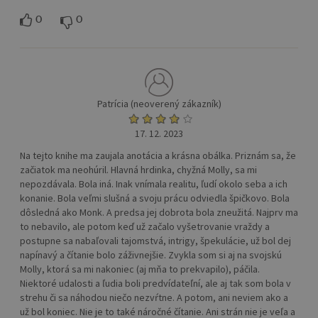
0
0
Patrícia (neoverený zákazník)
17. 12. 2023
Na tejto knihe ma zaujala anotácia a krásna obálka. Priznám sa, že
začiatok ma neohúril. Hlavná hrdinka, chyžná Molly, sa mi
nepozdávala. Bola iná. Inak vnímala realitu, ľudí okolo seba a ich
konanie. Bola veľmi slušná a svoju prácu odviedla špičkovo. Bola
dôsledná ako Monk. A predsa jej dobrota bola zneužitá. Najprv ma
to nebavilo, ale potom keď už začalo vyšetrovanie vraždy a
postupne sa nabaľovali tajomstvá, intrigy, špekulácie, už bol dej
napínavý a čítanie bolo záživnejšie. Zvykla som si aj na svojskú
Molly, ktorá sa mi nakoniec (aj mňa to prekvapilo), páčila.
Niektoré udalosti a ľudia boli predvídateľní, ale aj tak som bola v
strehu či sa náhodou niečo nezvŕtne. A potom, ani neviem ako a
už bol koniec. Nie je to také náročné čítanie. Ani strán nie je veľa a