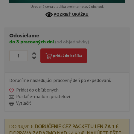
Uvedená cena platí iba pre internetový obchod.
POZRIEŤ UKÁŽKU
Odosielame
do 3 pracovných dní
(od objednávky)
pridať do košíka
Doručíme nasledujúci pracovný deň po expedovaní.
Pridať do obľúbených
Poslať e-mailom priateľovi
Vytlačiť
DO 34,90 €
DORUČENIE CEZ PACKETU LEN ZA 1 €.
DOPRAVA ZADARMO NAD 34,90 €! NAKÚPTE EŠTE