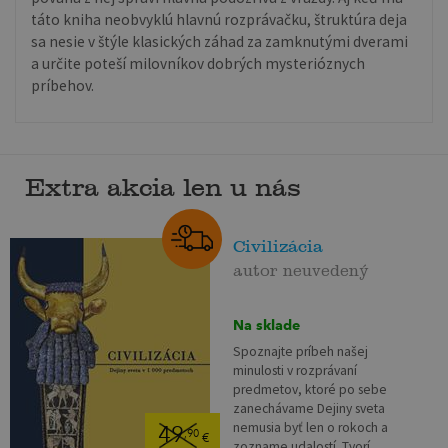
táto kniha neobvyklú hlavnú rozprávačku, štruktúra deja
sa nesie v štýle klasických záhad za zamknutými dverami
a určite poteší milovníkov dobrých mysterióznych
príbehov.
Extra akcia len u nás
Civilizácia
autor neuvedený
Na sklade
Spoznajte príbeh našej
minulosti v rozprávaní
predmetov, ktoré po sebe
zanechávame Dejiny sveta
nemusia byť len o rokoch a
49
,90
€
zozname udalostí. Tvorí...