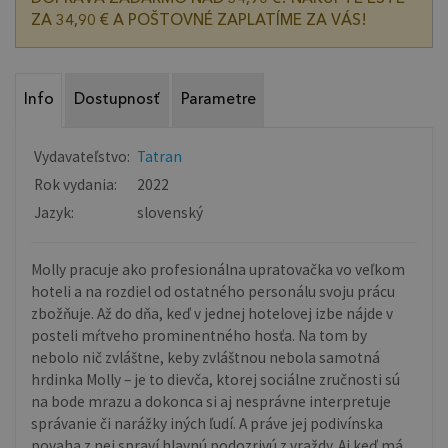
ZA 34,90 € A POŠTOVNÉ ZAPLATÍME ZA VÁS!
Info
Dostupnosť
Parametre
Vydavateľstvo:
Tatran
Rok vydania:
2022
Jazyk:
slovenský
Molly pracuje ako profesionálna upratovačka vo veľkom
hoteli a na rozdiel od ostatného personálu svoju prácu
zbožňuje. Až do dňa, keď v jednej hotelovej izbe nájde v
posteli mŕtveho prominentného hosťa. Na tom by
nebolo nič zvláštne, keby zvláštnou nebola samotná
hrdinka Molly – je to dievča, ktorej sociálne zručnosti sú
na bode mrazu a dokonca si aj nesprávne interpretuje
správanie či narážky iných ľudí. A práve jej podivínska
povaha z nej spraví hlavnú podozrivú z vraždy. Aj keď má