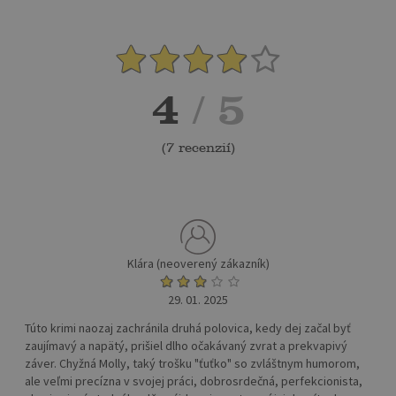
4
/ 5
(
7 recenzií
)
Klára (neoverený zákazník)
29. 01. 2025
Túto krimi naozaj zachránila druhá polovica, kedy dej začal byť
zaujímavý a napätý, prišiel dlho očakávaný zvrat a prekvapivý
záver. Chyžná Molly, taký trošku "ťuťko" so zvláštnym humorom,
ale veľmi precízna v svojej práci, dobrosrdečná, perfekcionista,