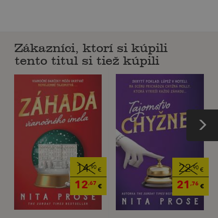
Zákazníci, ktorí si kúpili
tento titul si tiež kúpili
14
22
,90
,90
€
€
12
21
,67
,76
€
€