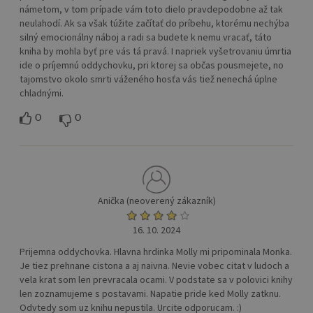
námetom, v tom prípade vám toto dielo pravdepodobne až tak
neulahodí. Ak sa však túžite začítať do príbehu, ktorému nechýba
silný emocionálny náboj a radi sa budete k nemu vracať, táto
kniha by mohla byť pre vás tá pravá. I napriek vyšetrovaniu úmrtia
ide o príjemnú oddychovku, pri ktorej sa občas pousmejete, no
tajomstvo okolo smrti váženého hosťa vás tiež nenechá úplne
chladnými.
0
0
Anička (neoverený zákazník)
16. 10. 2024
Prijemna oddychovka. Hlavna hrdinka Molly mi pripominala Monka.
Je tiez prehnane cistona a aj naivna. Nevie vobec citat v ludoch a
vela krat som len prevracala ocami. V podstate sa v polovici knihy
len zoznamujeme s postavami. Napatie pride ked Molly zatknu.
Odvtedy som uz knihu nepustila. Urcite odporucam. :)