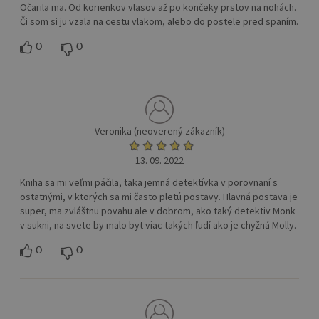
Očarila ma. Od korienkov vlasov až po končeky prstov na nohách.
Či som si ju vzala na cestu vlakom, alebo do postele pred spaním.
0
0
Veronika (neoverený zákazník)
13. 09. 2022
Kniha sa mi veľmi páčila, taka jemná detektívka v porovnaní s
ostatnými, v ktorých sa mi často pletú postavy. Hlavná postava je
super, ma zvláštnu povahu ale v dobrom, ako taký detektiv Monk
v sukni, na svete by malo byt viac takých ľudí ako je chyžná Molly.
0
0