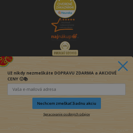
Už nikdy nezmeškáte DOPRAVU ZDARMA a AKCIOVÉ
CENY 🙂📚
Nechcem zmeškať žiadnu akciu
Spracovanie osobných údajov
© 2016-2026 KNIHY PRE KAŽDÉHO s.r.o.