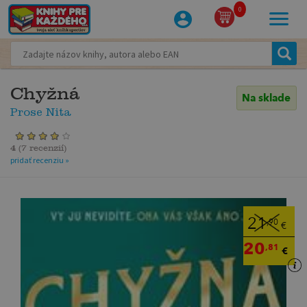
0
Chyžná
Na sklade
Prose Nita
4
(
7 recenzií
)
pridať recenziu »
21
,90
€
20
,81
€