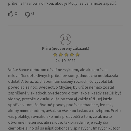
príbeh s hlavnou hrdinkou, akou je Molly, sa vám môže zapáčiť.
0
0
Klára (neoverený zákazník)
24. 10. 2022
Veľké šance debutom dávať nezvyknem, ale ako správna
milovníčka detektívnych príbehov som jednoducho nedokázala
odolať. A teraz už chápem ten šialený rozruch, čo vyvolal tak
povediac za noc. Svedectvo Chyžnej by určite nemalo zostať
zaprášené v skladoch. Svedectvo o tom, ako si každý zaslúži byť
videný, pretože v kútiku duše po tom aj každý túži. Jej kúzlo
spočíva v tom, že životné pravdy podáva nebadane, len tak,
akoby mimochodom, avšak so všetkou láskou a dôvtipom. Preto
vás poľahky, rovnako ako mňa presvedčí o tom, že ak máte
otvorené nielen oči, ale i srdce, tak pravda nie je vždy iba
čiernobiela, no dá sa nájsť dokonca v špinavých, tmavých kútoch.