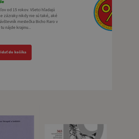
de
eľov od 15 rokov. Všetci hľadajú
le zázraky nikdy nie sú také, aké
Návštevník mestečka Bicho Raro v
tu nájde krajinu...
ridať do košíka