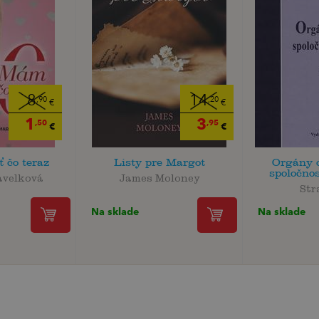
8
14
,90
,20
€
€
1
3
,50
,95
€
€
 čo teraz
Listy pre Margot
Orgány 
spoločnos
avelková
James Moloney
Str
Na sklade
Na sklade