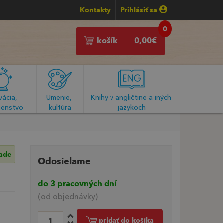
Kontakty
Prihlásiť sa
0
košík
0,00
€
ácia, 
Umenie, 
Knihy v angličtine a iných 
enstvo
kultúra
jazykoch
lade
Odosielame
do 3 pracovných dní
(od objednávky)
pridať do košíka