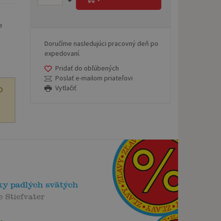
e
Doručíme nasledujúci pracovný deň po
expedovaní.
Pridať do obľúbených
Poslať e-mailom priateľovi
Vytlačiť
O
ky padlých svätých
 Stiefvater