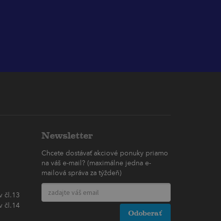
Newsletter
Chcete dostávať akciové ponuky priamo
na váš e-mail? (maximálne jedna e-
mailová správa za týždeň)
 čl.13
 čl.14
Odoberať