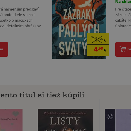
Na skla
orá najmenším predstaví
Pre čitat
V tomto diele sa malí
zázrak. A
všetko o mačičkách.
čakáte. 
vu detailných obrázkov
Colorade 
11
,95
€
4
,95
ka
p
€
ento titul si tiež kúpili