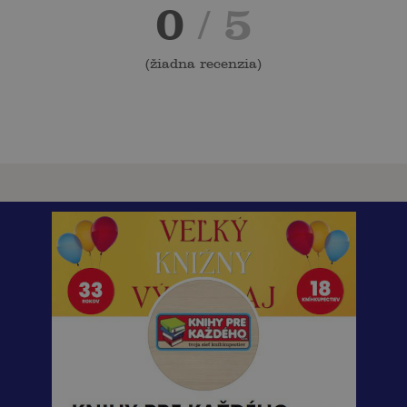
0
/ 5
(
žiadna recenzia
)