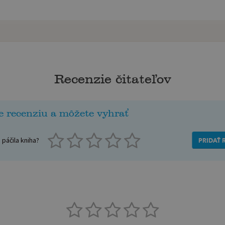
Recenzie čitateľov
e recenziu a môžete vyhrať
páčila kniha?
PRIDAŤ 