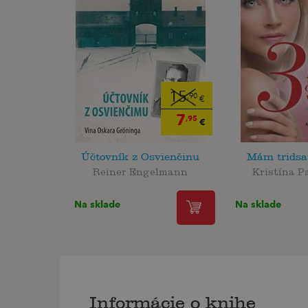
15
,90
€
7
,95
€
Účtovník z Osvienčinu
Mám tridsať
Reiner Engelmann
Kristína P
Na sklade
Na sklade
Informácie o knihe