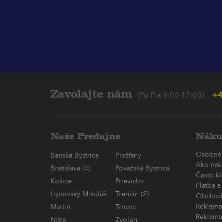
Zavolajte nám
+4
(Po-Pia 8:00-17:00)
Naše Predajne
Náku
Osobné
Banská Bystrica
Piešťany
Ako nak
Bratislava (4)
Považská Bystrica
Často k
Košice
Prievidza
Platba a
Liptovský Mikuláš
Trenčín (2)
Obchod
Reklama
Martin
Trnava
Reklama
Nitra
Zvolen