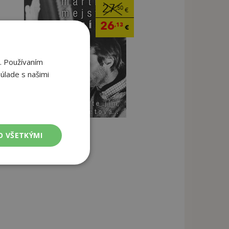
27
,50
€
26
,13
€
. Používaním
úlade s našimi
O VŠETKÝMI