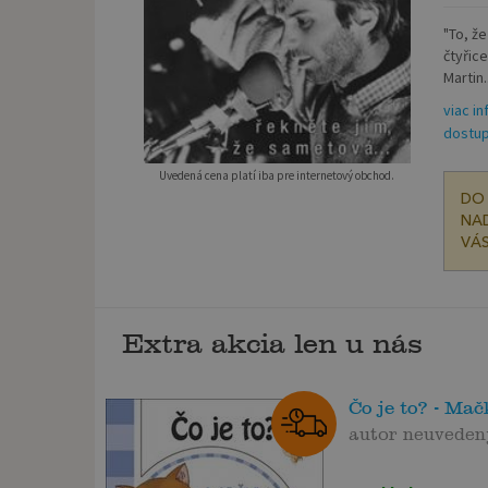
"To, ž
čtyřic
Martin..
viac in
dostup
Uvedená cena platí iba pre internetový obchod.
DO 
NAD
VÁS
Extra akcia len u nás
Čo je to? - Mačk
autor neuveden