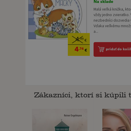
Na sklade
Malá veľká knižka, kt
vždy jedno zvieratko. 
nezbedníci dozvedia 
Vďaka veľkému množst
a...
4
,99
€
4
,74
pridať do koší
€
Zákazníci, ktorí si kúpili t