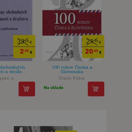
33
21
,00
,95
€
€
2
20
,95
,85
€
€
obchodných
100 rokov Česka a
tí a družs...
Slovenska
apáč, a
Ďurič, Peter
Na sklade