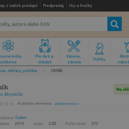
op z našich predajní
Predpredaj
Hry a hračky
orné knihy, 
Pre deti a 
Varenie, 
Motiv
  Hobby  
učebnice
mládež
zdravie
nábož
ria, military, politika
DENÍK
ník
Na sk
n Mejstřík
0
(
žiadna recenzia
)
pridať recenziu »
teľstvo:
Galén
dania:
Jazyk:
Počet strán:
2019
CZE
370