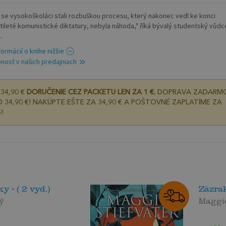
e se vysokoškoláci stali rozbuškou procesu, který nakonec vedl ke konci
etileté komunistické diktatury, nebyla náhoda," říká bývalý studentský vůdc
.
formácií o knihe nižšie
nosť v našich predajniach
34,90 €
DORUČENIE CEZ PACKETU LEN ZA 1 €.
DOPRAVA ZADARM
 34,90 €! NAKÚPTE EŠTE ZA 34,90 € A POŠTOVNÉ ZAPLATÍME ZA
!
y - ( 2 vyd.)
Zázra
ý
Maggie