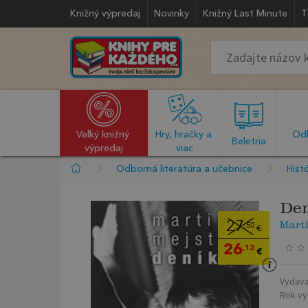
Knižný výpredaj
Novinky
Knižný Last Minute
T
Veľký knižný 
Hry, hračky a 
Odb
  Beletria  
výpredaj
viac
Odborná literatúra a učebnice
Histó
De
Marti
27
,50
€
26
,13
€
Vydava
Rok vy