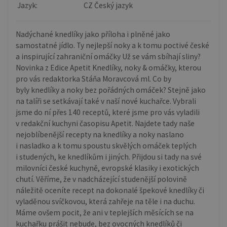
Jazyk:
CZ Český jazyk
Nadýchané knedlíky jako příloha i plněné jako
samostatné jídlo. Ty nejlepší noky a k tomu poctivé české
a inspirující zahraniční omáčky Už se vám sbíhají sliny?
Novinka z Edice Apetit Knedlíky, noky & omáčky, kterou
pro vás redaktorka Stáňa Moravcová ml. Co by
byly knedlíky a noky bez pořádných omáček? Stejně jako
na talíři se setkávají také v naší nové kuchařce. Vybrali
jsme do ní přes 140 receptů, které jsme pro vás vyladili
v redakční kuchyni časopisu Apetit. Najdete tady naše
nejoblíbenější recepty na knedlíky a noky naslano
i nasladko a k tomu spoustu skvělých omáček teplých
i studených, ke knedlíkům i jiných. Přijdou si tady na své
milovníci české kuchyně, evropské klasiky i exotických
chutí. Věříme, že v nadcházející studenější polovině
náležitě oceníte recept na dokonalé špekové knedlíky či
vyladěnou svíčkovou, která zahřeje na těle i na duchu.
Máme ovšem pocit, že ani v teplejších měsících se na
kuchařku prášit nebude, bez ovocných knedlíků či