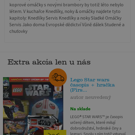
koprové omáčky s novými brambory by totiž léto nebylo
létem. V kuchařce Knedlíky, noky & omáčky najdete tyto
kapitoly: Knedlíky Servis Knedlíky a noky Sladké Omáčky
Servis Jako doma Evropské dědictví Vůně dálek Studené a
chuťovky
Extra akcia len u nás
Lego Star wars
časopis + hračka
(Firs...
autor neuvedený
Na sklade
LEGO® STAR WARS™ je časopis
určený dětem, které milují
dobrodružství, hrdinské činy a
legraci. Spolu s ním totiž vstupují