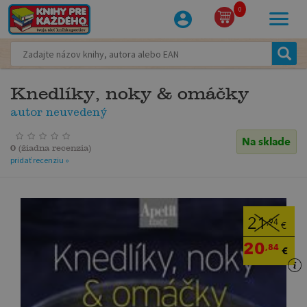
0
Knedlíky, noky & omáčky
autor neuvedený
Na sklade
0
(
žiadna recenzia
)
pridať recenziu »
21
,94
€
20
,84
€