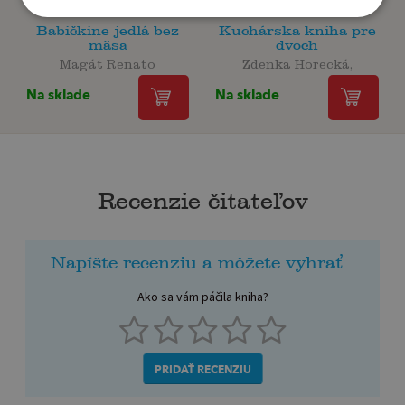
Babičkine jedlá bez
Kuchárska kniha pre
mäsa
dvoch
Magát Renato
Zdenka Horecká,
Na sklade
Na sklade
Recenzie čitateľov
Napíšte recenziu a môžete vyhrať
Ako sa vám páčila kniha?
PRIDAŤ RECENZIU