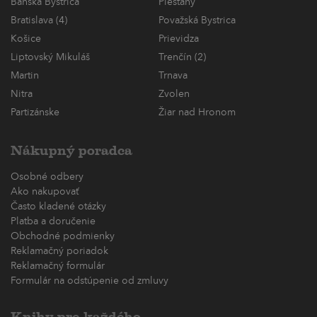
Banská Bystrica
Piešťany
Bratislava (4)
Považská Bystrica
Košice
Prievidza
Liptovský Mikuláš
Trenčín (2)
Martin
Trnava
Nitra
Zvolen
Partizánske
Žiar nad Hronom
Nákupný poradca
Osobné odbery
Ako nakupovať
Často kladené otázky
Platba a doručenie
Obchodné podmienky
Reklamačný poriadok
Reklamačný formulár
Formulár na odstúpenie od zmluvy