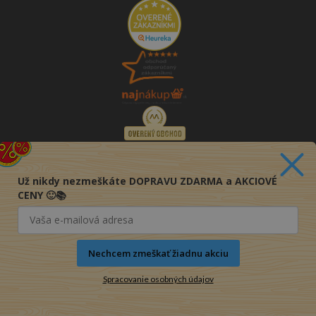
Už nikdy nezmeškáte DOPRAVU ZDARMA a AKCIOVÉ
CENY 🙂📚
Nechcem zmeškať žiadnu akciu
Spracovanie osobných údajov
© 2016-2026 KNIHY PRE KAŽDÉHO s.r.o.