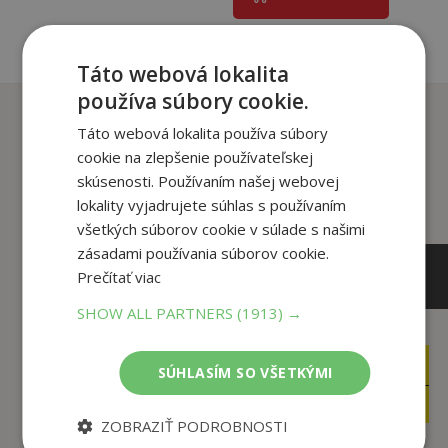
Táto webová lokalita
používa súbory cookie.
Zákazníci, ktorí si kúpili
Táto webová lokalita používa súbory
tento titul si tiež kúpili
cookie na zlepšenie používateľskej
skúsenosti. Používaním našej webovej
lokality vyjadrujete súhlas s používaním
všetkých súborov cookie v súlade s našimi
zásadami používania súborov cookie.
Prečítať viac
SHOW ALL PARTNERS
(1913) →
11
12
,99
,95
SÚHLASÍM SO VŠETKÝMI
€
€
4
3
,95
,95
€
€
ZOBRAZIŤ PODROBNOSTI