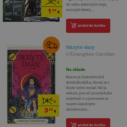
3
,99
€
do světa statečných ninjů,
1
mocných Mistrů,...
,99
€
pridať do košíka
Skryté dary
O’Donoghue Caroline
Na sklade
Maeve je šestnásťročná
stredoškoláčka, ktorej sa v
škole veľmi nedarí. Nič ju
nebaví, pre nič sa nedokáže
nadchnúť a v porovnaní so
14
,90
€
svojimi úspešnými
3
súrodencami...
,50
€
pridať do košíka