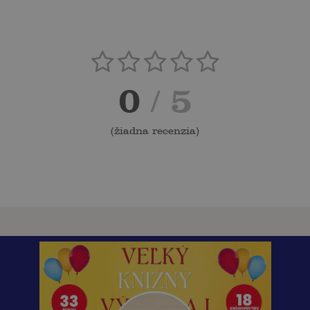
0
/ 5
(
žiadna recenzia
)