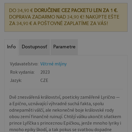
DO 34,90 €
DORUČENIE CEZ PACKETU LEN ZA 1 €.
DOPRAVA ZADARMO NAD 34,90 €! NAKÚPTE EŠTE
ZA 34,90 € A POŠTOVNÉ ZAPLATÍME ZA VÁS!
Info
Dostupnosť
Parametre
Vydavateľstvo:
Větrné mlýny
Rok vydania:
2023
Jazyk:
CZE
Dvě znesvářená království, poeticky zaměřené Lyrično —
a Epično, uznávající výhradně suchá fakta, spolu
odnepaměti válčí, ale nekonečné boje královské rody
obou zemí finančně ruinují. Chtějí válku ukončit sňatkem
prince Lyříčka s princeznou Epičkou, jenže mnoho lyriky i
mnoho epiky škodí, a tak pokus se svatbou dopadne