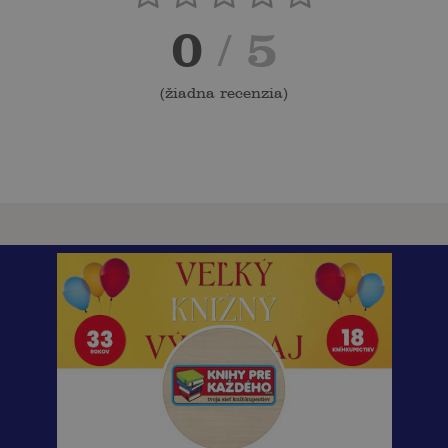
0
/ 5
(
žiadna recenzia
)