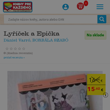
0
Lyříček a Epička
Na sklade
Dániel Varró, BORBÁLA SZABÓ
0
(
žiadna recenzia
)
pridať recenziu »
16
,44
€
15
,62
€