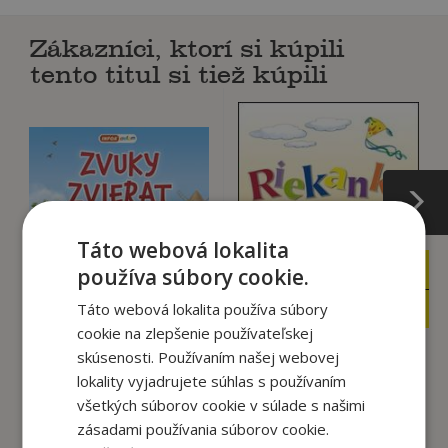
Zákazníci, ktorí si kúpili
tento titul si tiež kúpili
Táto webová lokalita
3
používa súbory cookie.
15
,99
,99
€
€
2
9
,50
,95
Táto webová lokalita používa súbory
€
€
cookie na zlepšenie používateľskej
skúsenosti. Používaním našej webovej
lokality vyjadrujete súhlas s používaním
Zvuky zvierat
Riekanky
všetkých súborov cookie v súlade s našimi
autor neuvedený
Edita Plicková
zásadami používania súborov cookie.