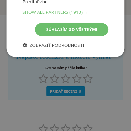
Prečítať viac
Na sklade
Na sklade
SHOW ALL PARTNERS
(1913) →
SÚHLASÍM SO VŠETKÝMI
Recenzie čitateľov
ZOBRAZIŤ PODROBNOSTI
Napíšte recenziu a môžete vyhrať
Ako sa vám páčila kniha?
PRIDAŤ RECENZIU