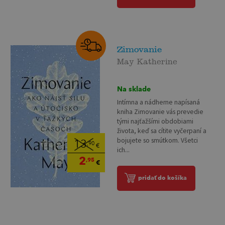
Zimovanie
May Katherine
Na sklade
Intímna a nádherne napísaná
kniha Zimovanie vás prevedie
tými najťažšími obdobiami
života, keď sa cítite vyčerpaní a
bojujete so smútkom. Všetci
13
,90
€
ich...
2
,95
€
pridať do košíka