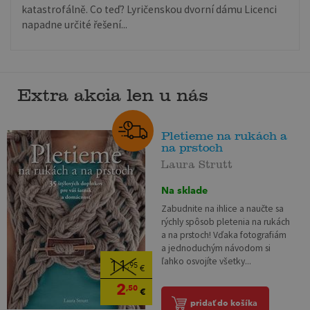
katastrofálně. Co teď? Lyričenskou dvorní dámu Licenci
napadne určité řešení...
Extra akcia len u nás
Pletieme na rukách a
na prstoch
Laura Strutt
Na sklade
Zabudnite na ihlice a naučte sa
rýchly spôsob pletenia na rukách
a na prstoch! Vďaka fotografiám
a jednoduchým návodom si
ľahko osvojíte všetky...
11
,95
€
2
,50
€
pridať do košíka