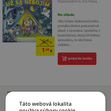
Šamalíková Pavlína
Na sklade
Táto krásne ilustrovaná kniha
pomáha deťom prekonať ich
strach z neznáma. Společne s
barančekom, ktorý ich knihou
sprevádza, to isto hravo
5
,99
€
zvládnu....
1
,50
€
pridať do košíka
Zákazníci, ktorí si kúpili
tento titul si tiež kúpili
Táto webová lokalita
používa súbory cookie.