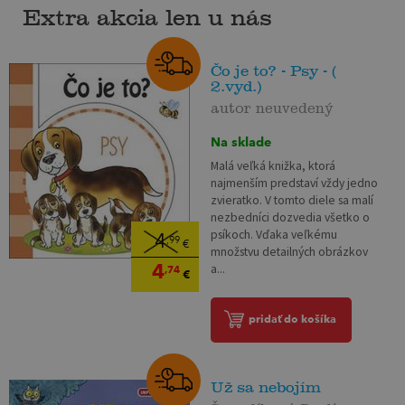
Extra akcia len u nás
Čo je to? - Psy - (
2.vyd.)
autor neuvedený
Na sklade
Malá veľká knižka, ktorá
najmenším predstaví vždy jedno
zvieratko. V tomto diele sa malí
nezbedníci dozvedia všetko o
psíkoch. Vďaka veľkému
4
,99
€
množstvu detailných obrázkov
4
a...
,74
€
pridať do košíka
Už sa nebojím