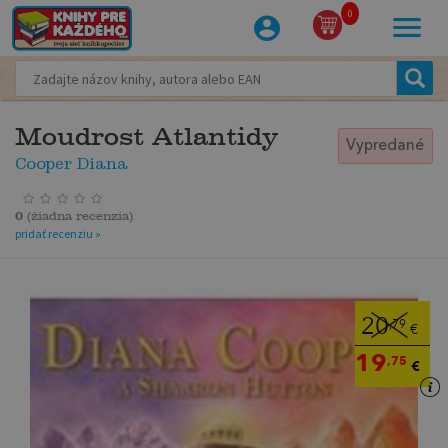
0
Moudrost Atlantidy
Vypredané
Cooper Diana
0
(
žiadna recenzia
)
pridať recenziu »
20
,79
€
19
,75
€