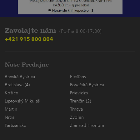
Zavolajte nám
(Po-Pia 8:00-17:00)
+421 915 800 804
Naše Predajne
Banská Bystrica
Piešťany
Bratislava (4)
Považská Bystrica
Košice
Prievidza
Liptovský Mikuláš
Trenčín (2)
Martin
Trnava
Nitra
Zvolen
Partizánske
Žiar nad Hronom