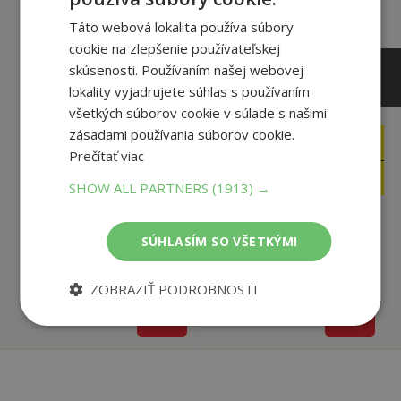
Táto webová lokalita používa súbory
cookie na zlepšenie používateľskej
skúsenosti. Používaním našej webovej
lokality vyjadrujete súhlas s používaním
všetkých súborov cookie v súlade s našimi
zásadami používania súborov cookie.
16
12
,90
,90
€
€
Prečítať viac
4
3
,95
,95
€
€
SHOW ALL PARTNERS
(1913) →
SÚHLASÍM SO VŠETKÝMI
Zdravšia, štíhlejšia,
Joga zvieratká
silnejšia
Zuzana Šmatláková
Michael Matthews
ZOBRAZIŤ PODROBNOSTI
Na sklade
Na sklade