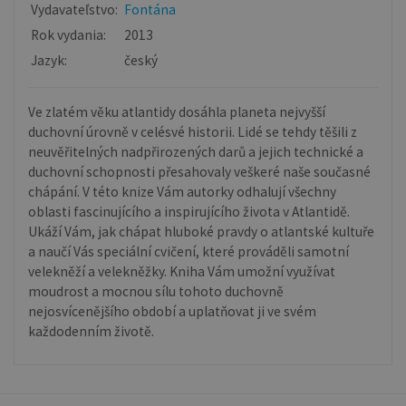
Vydavateľstvo:
Fontána
Rok vydania:
2013
Jazyk:
český
Ve zlatém věku atlantidy dosáhla planeta nejvyšší
duchovní úrovně v celésvé historii. Lidé se tehdy těšili z
neuvěřitelných nadpřirozených darů a jejich technické a
duchovní schopnosti přesahovaly veškeré naše současné
chápání. V této knize Vám autorky odhalují všechny
oblasti fascinujícího a inspirujícího života v Atlantidě.
Ukáží Vám, jak chápat hluboké pravdy o atlantské kultuře
a naučí Vás speciální cvičení, které prováděli samotní
velekněží a velekněžky. Kniha Vám umožní využívat
moudrost a mocnou sílu tohoto duchovně
nejosvícenějšího období a uplatňovat ji ve svém
každodenním životě.