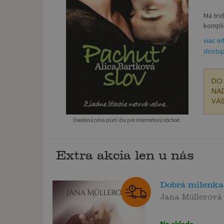
Má trid
kompli
viac in
dostup
DO 
NAD
VÁS
Uvedená cena platí iba pre internetový obchod.
Extra akcia len u nás
Dobrá milenka
Jana Müllerová
Na sklade