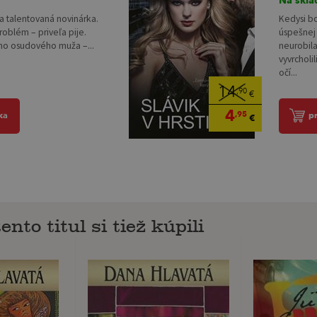
a talentovaná novinárka.
Kedysi b
roblém – priveľa pije.
úspešnej 
jho osudového muža –...
neurobila
vyvrcholi
očí...
14
,90
€
4
,95
ka
p
€
ento titul si tiež kúpili