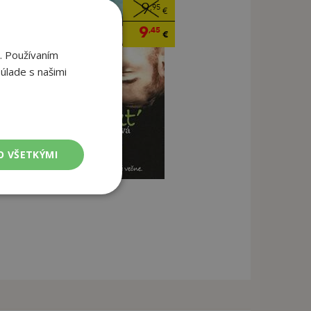
9
,95
€
9
,45
€
. Používaním
úlade s našimi
O VŠETKÝMI