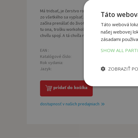
Má tridsať, je čerstvo rozvedený a už to takmer stráv
Táto webová
zo všetkého sa vypísať. Z toho čo bolo, aj z toho, čo 
začína prenášať do života. Je to iba zhoda náhod aleb
Táto webová lokal
tu ona, trošku workoholička, trošku zábudlivá, v man
našej webovej lok
chvíľu spojí. A tá chvíľa má pre oboch význam, iný, ako
zásadami používa
SHOW ALL PAR
EAN :
Poč
9788055608266
Katalógové číslo:
Väz
1000957
Rok vydania:
Roz
2013
ZOBRAZIŤ P
Jazyk:
Hmo
slovenský
pridať do košíka
dostupnosť v našich predajniach