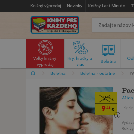
Knižný výpredaj
Novinky
Knižný Last Minute
T
Veľký knižný 
Hry, hračky a 
Odb
  Beletria  
výpredaj
viac
Beletria
Beletria - ostatné
P
Pac
Alica
9
,95
€
9
,45
€
Vydava
Rok vy