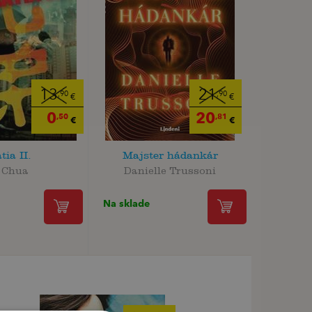
13
21
,90
,90
€
€
0
20
,50
,81
€
€
tia II.
Majster hádankár
 Chua
Danielle Trussoni
Na sklade