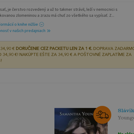
sať, je čerstvo rozvedený a už to takmer strávil, leží v nemocnici s
kovanou zlomeninou a zrazu má chuť zo všetkého sa vypísať. Z...
formácií o knihe nižšie
nosť v našich predajniach
34,90 €
DORUČENIE CEZ PACKETU LEN ZA 1 €.
DOPRAVA ZADARM
 34,90 €! NAKÚPTE EŠTE ZA 34,90 € A POŠTOVNÉ ZAPLATÍME ZA
!
Slávik
Young
Na skla