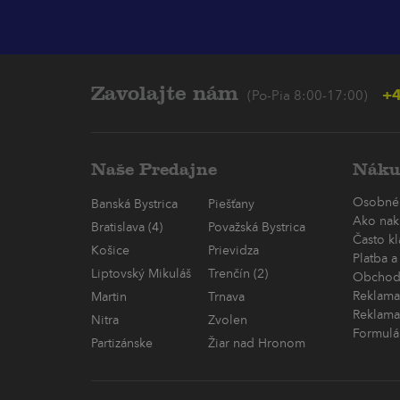
Zavolajte nám
+4
(Po-Pia 8:00-17:00)
Naše Predajne
Náku
Osobné
Banská Bystrica
Piešťany
Ako nak
Bratislava (4)
Považská Bystrica
Často k
Košice
Prievidza
Platba a
Liptovský Mikuláš
Trenčín (2)
Obchod
Reklama
Martin
Trnava
Reklama
Nitra
Zvolen
Formulá
Partizánske
Žiar nad Hronom