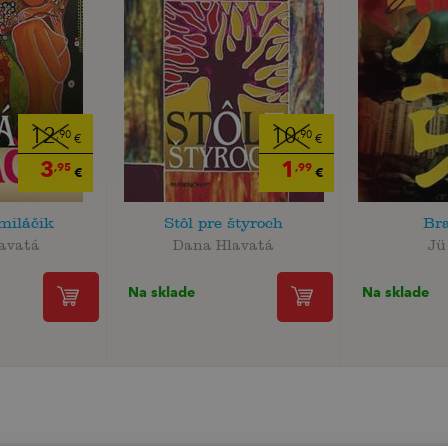
12
10
,90
,90
€
€
3
1
,95
,99
€
€
miláčik
Stôl pre štyroch
Bra
avatá
Dana Hlavatá
Jü
Na sklade
Na sklade