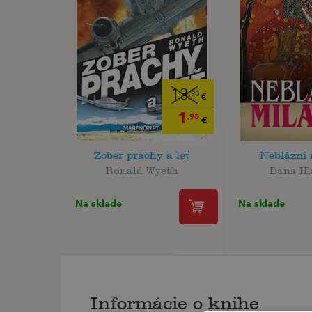
13
,90
€
1
,95
€
Zober prachy a leť
Neblázni 
Ronald Wyeth
Dana Hl
Na sklade
Na sklade
Informácie o knihe