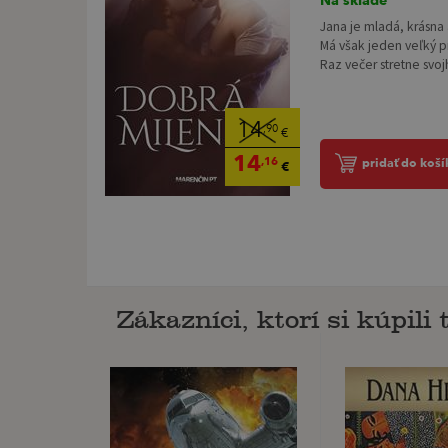
Jana je mladá, krásna 
Má však jeden veľký p
Raz večer stretne svo
14
,90
€
14
,16
pridať do koší
€
Zákazníci, ktorí si kúpili t