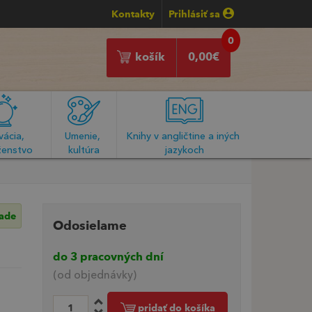
Kontakty
Prihlásiť sa
0
košík
0,00
€
ácia, 
Umenie, 
Knihy v angličtine a iných 
enstvo
kultúra
jazykoch
lade
Odosielame
do 3 pracovných dní
(od objednávky)
pridať do košíka