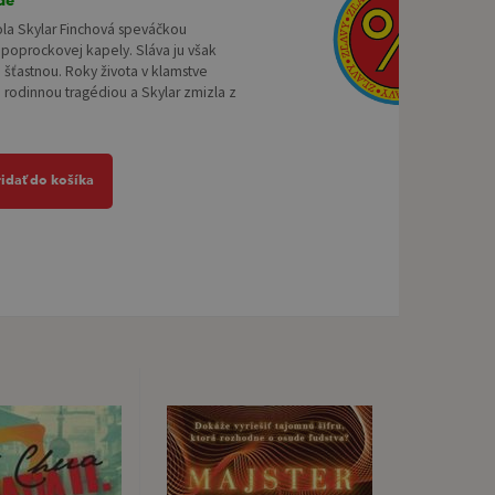
ola Skylar Finchová speváčkou
poprockovej kapely. Sláva ju však
 šťastnou. Roky života v klamstve
li rodinnou tragédiou a Skylar zmizla z
ridať do košíka