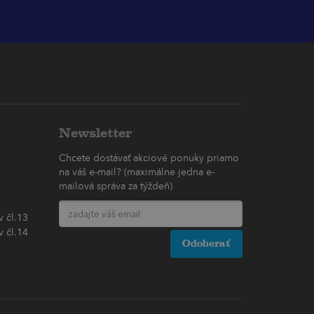
Newsletter
Chcete dostávať akciové ponuky priamo
na váš e-mail? (maximálne jedna e-
mailová správa za týždeň)
 čl.13
 čl.14
Odoberať