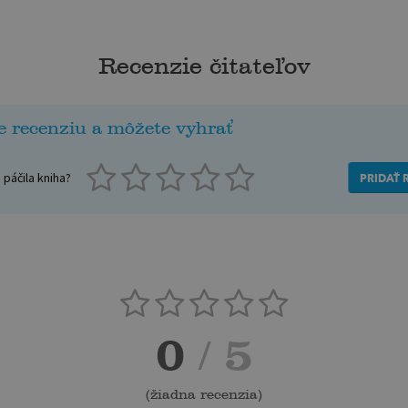
Recenzie čitateľov
e recenziu a môžete vyhrať
páčila kniha?
PRIDAŤ 
0
/ 5
(
žiadna recenzia
)