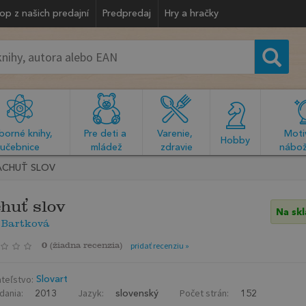
op z našich predajní
Predpredaj
Hry a hračky
orné knihy, 
Pre deti a 
Varenie, 
Motiv
  Hobby  
učebnice
mládež
zdravie
nábož
ACHUŤ SLOV
huť slov
Na sk
 Bartková
0
(
žiadna recenzia
)
pridať recenziu »
teľstvo:
Slovart
dania:
Jazyk:
Počet strán:
2013
slovenský
152