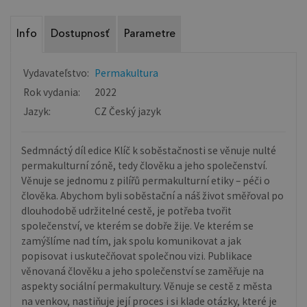
Info
Dostupnosť
Parametre
Vydavateľstvo:
Permakultura
Rok vydania:
2022
Jazyk:
CZ Český jazyk
Sedmnáctý díl edice Klíč k soběstačnosti se věnuje nulté
permakulturní zóně, tedy člověku a jeho společenství.
Věnuje se jednomu z pilířů permakulturní etiky – péči o
člověka. Abychom byli soběstační a náš život směřoval po
dlouhodobě udržitelné cestě, je potřeba tvořit
společenství, ve kterém se dobře žije. Ve kterém se
zamýšlíme nad tím, jak spolu komunikovat a jak
popisovat i uskutečňovat společnou vizi. Publikace
věnovaná člověku a jeho společenství se zaměřuje na
aspekty sociální permakultury. Věnuje se cestě z města
na venkov, nastiňuje její proces i si klade otázky, které je