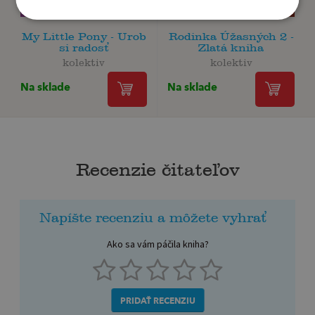
My Little Pony - Urob
Rodinka Úžasných 2 -
si radosť
Zlatá kniha
kolektiv
kolektiv
Na sklade
Na sklade
Recenzie čitateľov
Napíšte recenziu a môžete vyhrať
Ako sa vám páčila kniha?
PRIDAŤ RECENZIU