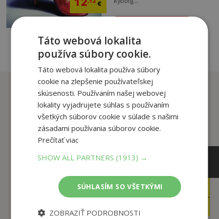
12
kyborg...
,13
€
pridať do košíka
Táto webová lokalita
používa súbory cookie.
Táto webová lokalita používa súbory
cookie na zlepšenie používateľskej
Zákazníci, ktorí si kúpili
skúsenosti. Používaním našej webovej
tento titul si tiež kúpili
lokality vyjadrujete súhlas s používaním
všetkých súborov cookie v súlade s našimi
zásadami používania súborov cookie.
Prečítať viac
SHOW ALL PARTNERS
(1913) →
SÚHLASÍM SO VŠETKÝMI
12
6
,49
,99
€
€
6
4
,95
,95
€
€
ZOBRAZIŤ PODROBNOSTI