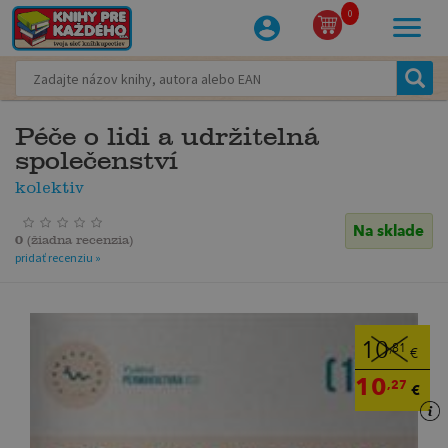
0
Péče o lidi a udržitelná
společenství
kolektiv
Na sklade
0
(
žiadna recenzia
)
pridať recenziu »
10
,81
€
10
,27
€