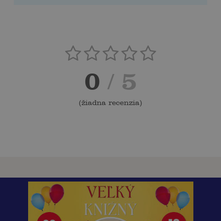
0
/ 5
(
žiadna recenzia
)