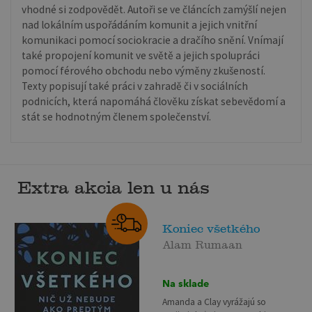
vhodné si zodpovědět. Autoři se ve článcích zamýšlí nejen
nad lokálním uspořádáním komunit a jejich vnitřní
komunikaci pomocí sociokracie a dračího snění. Vnímají
také propojení komunit ve světě a jejich spolupráci
pomocí férového obchodu nebo výměny zkušeností.
Texty popisují také práci v zahradě či v sociálních
podnicích, která napomáhá člověku získat sebevědomí a
stát se hodnotným členem společenství.
Extra akcia len u nás
Koniec všetkého
Alam Rumaan
Na sklade
Amanda a Clay vyrážajú so