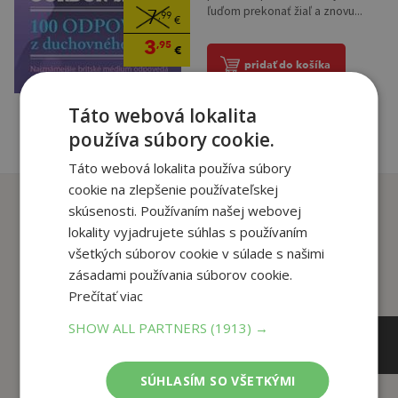
ľuďom prekonať žiaľ a znovu...
7
,99
€
3
,95
€
pridať do košíka
Táto webová lokalita
používa súbory cookie.
Táto webová lokalita používa súbory
cookie na zlepšenie používateľskej
Zákazníci, ktorí si kúpili
skúsenosti. Používaním našej webovej
tento titul si tiež kúpili
lokality vyjadrujete súhlas s používaním
všetkých súborov cookie v súlade s našimi
zásadami používania súborov cookie.
Prečítať viac
SHOW ALL PARTNERS
(1913) →
SÚHLASÍM SO VŠETKÝMI