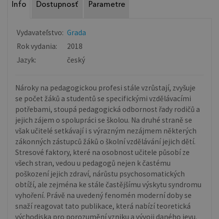
Info
Dostupnosť
Parametre
Vydavateľstvo:
Grada
Rok vydania:
2018
Jazyk:
český
Nároky na pedagogickou profesi stále vzrůstají, zvyšuje
se počet žáků a studentů se specifickými vzdělávacími
potřebami, stoupá pedagogická odbornost řady rodičů a
jejich zájem o spolupráci se školou. Na druhé straně se
však učitelé setkávají i s výrazným nezájmem některých
zákonných zástupců žáků o školní vzdělávání jejich dětí.
Stresové faktory, které na osobnost učitele působí ze
všech stran, vedou u pedagogů nejen k častému
poškození jejich zdraví, nárůstu psychosomatických
obtíží, ale zejména ke stále častějšímu výskytu syndromu
vyhoření. Právě na uvedený fenomén moderní doby se
snaží reagovat tato publikace, která nabízí teoretická
východiska pro porozumění vzniku a vývoji daného jevu.