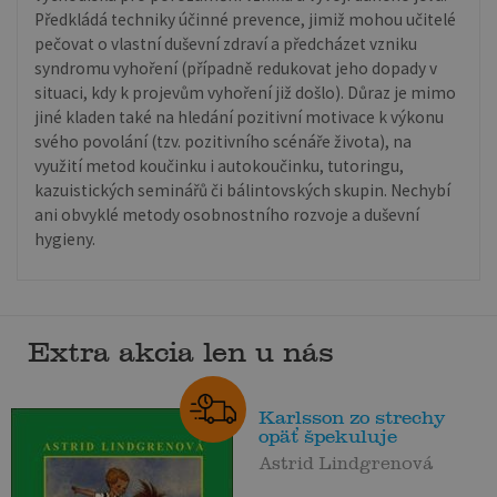
Předkládá techniky účinné prevence, jimiž mohou učitelé
pečovat o vlastní duševní zdraví a předcházet vzniku
syndromu vyhoření (případně redukovat jeho dopady v
situaci, kdy k projevům vyhoření již došlo). Důraz je mimo
jiné kladen také na hledání pozitivní motivace k výkonu
svého povolání (tzv. pozitivního scénáře života), na
využití metod koučinku i autokoučinku, tutoringu,
kazuistických seminářů či bálintovských skupin. Nechybí
ani obvyklé metody osobnostního rozvoje a duševní
hygieny.
Extra akcia len u nás
Karlsson zo strechy
opäť špekuluje
Astrid Lindgrenová