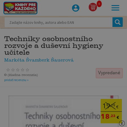
0
Techniky osobnostního
rozvoje a duševní hygieny
učitele
Markéta Švamberk Šauerová
Vypredané
0
(
žiadna recenzia
)
pridať recenziu »
19
,19
€
18
,23
€