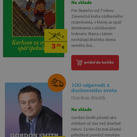
Na sklade
Pre čitateľov od 7 rokov.
Záverečná kniha nádherného
rozprávania, v ktorej sa opäť
stretávame s obľúbenými
hrdinami. Mama s tatom
7
,95
€
nechávajú Bračeka doma
3
samého iba...
,95
€
pridať do košíka
100 odpovedí z
duchovného sveta
Gordon Smith
Na sklade
Gordon Smith pôsobí ako
médium už viac než dvadsať
rokov. Za ten čas mal úžasnú
príležitosť pomôcť mnohým