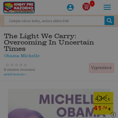
0
The Light We Carry:
Overcoming In Uncertain
Times
Obama Michelle
Vypredané
0
(
žiadna recenzia
)
pridať recenziu »
43
,94
€
41
,74
€