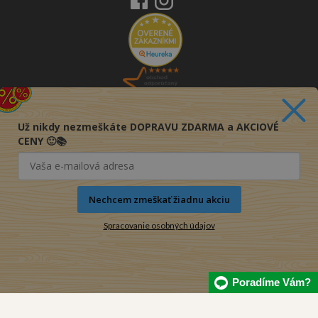
Už nikdy nezmeškáte DOPRAVU ZDARMA a AKCIOVÉ
CENY 🙂📚
Nechcem zmeškať žiadnu akciu
Spracovanie osobných údajov
Poradíme Vám?