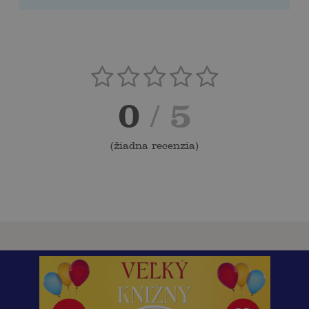
0
/ 5
(
žiadna recenzia
)