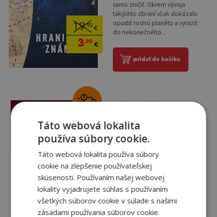
samo zničiť. Okrem vývoja
takýchto zbraní však dokázalo
opustiť rodnú planétu a vyraziť
19
,90
€
do nekonečného...
3
,95
€
pridať do košíka
Violončelistka
Silva Daniel
Táto webová lokalita
používa súbory cookie.
Na sklade
Táto webová lokalita používa súbory
Gabriel Allon, legendárny agent
a reštaurátor, je späť! Jedna z
cookie na zlepšenie používateľskej
najúspešnejších špionážnych
skúsenosti. Používaním našej webovej
sérií všetkých čias pokračuje
lokality vyjadrujete súhlas s používaním
dvadsiatou prvou časťou –
15
,90
€
všetkých súborov cookie v súlade s našimi
vynikajúcim mrazivo aktuálnym
14
trilerom, zachytávajúcim...
zásadami používania súborov cookie.
,95
€