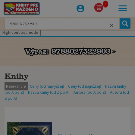
0
High-contrast mode
Výraz: 9788027522903
Výraz: 9788027522903
Knihy
Relevancie
Ceny (od najvyššej)
Ceny (od najnižšej)
Názvu knihy
(od A po Z)
Názvu knihy (od Z po A)
Autora (od A po Z)
Autora (od
Z po A)