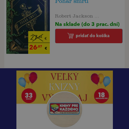
Pohár smrti
Robert Jackson Bennett
Na sklade (do 3 prac. dní)
pridať do košíka
27
,44
€
26
,07
€