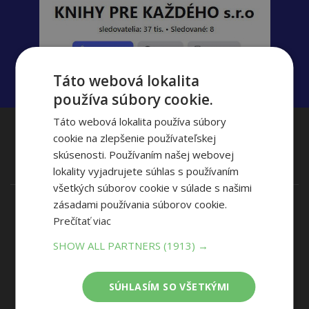
Táto webová lokalita
používa súbory cookie.
Táto webová lokalita používa súbory
Zavolajte nám
cookie na zlepšenie používateľskej
(Po-Pia 8:00-17:00)
skúsenosti. Používaním našej webovej
+421 915 800 804
lokality vyjadrujete súhlas s používaním
všetkých súborov cookie v súlade s našimi
zásadami používania súborov cookie.
Naše Predajne
Prečítať viac
Banská Bystrica
Piešťany
SHOW ALL PARTNERS
(1913) →
Bratislava (4)
Považská Bystrica
Košice
Prievidza
SÚHLASÍM SO VŠETKÝMI
Liptovský Mikuláš
Trenčín (2)