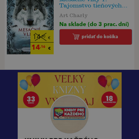
Tajomstvo tieňových
vlkov
Art Charly
Na sklade (do 3 prac. dní)
pridať do košíka
14
,90
€
14
,16
€