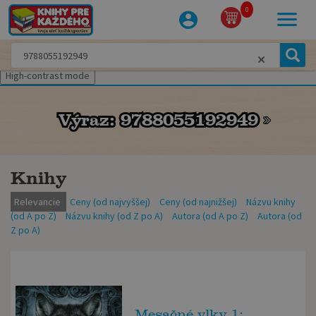
0
High-contrast mode
Výraz: 9788055192949
Výraz: 9788055192949
Knihy
Relevancie
Ceny (od najvyššej)
Ceny (od najnižšej)
Názvu knihy
(od A po Z)
Názvu knihy (od Z po A)
Autora (od A po Z)
Autora (od
Z po A)
Mesačné vlky 1: