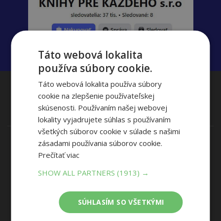
Táto webová lokalita
používa súbory cookie.
Táto webová lokalita používa súbory
Zavolajte nám
(Po-Pia 8:00-17:00)
cookie na zlepšenie používateľskej
+421 915 800 804
skúsenosti. Používaním našej webovej
lokality vyjadrujete súhlas s používaním
všetkých súborov cookie v súlade s našimi
zásadami používania súborov cookie.
Naše Predajne
Prečítať viac
Banská Bystrica
Piešťany
SHOW ALL PARTNERS
(1913) →
Bratislava (4)
Považská Bystrica
Košice
Prievidza
SÚHLASÍM SO VŠETKÝMI
Liptovský Mikuláš
Trenčín (2)
Martin
Trnava