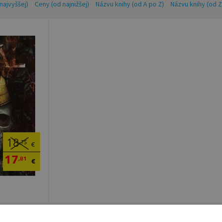
najvyššej)
Ceny (od najnižšej)
Názvu knihy (od A po Z)
Názvu knihy (od 
18
,75
€
17
,81
€
vney