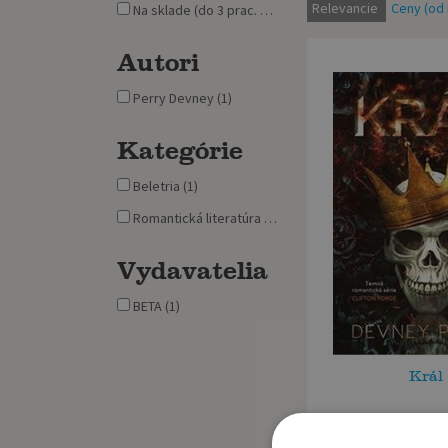
Relevancie
Ceny (od 
Na sklade (do 3 prac. dní) (1)
Autori
Perry Devney (1)
Kategórie
Beletria (1)
Romantická literatúra (1)
Vydavatelia
BETA (1)
Král
Perry De