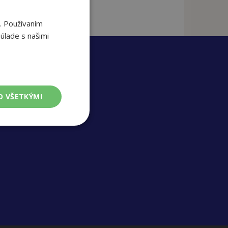
. Používaním
úlade s našimi
O VŠETKÝMI