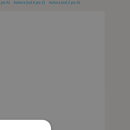
Z po A)
Autora (od A po Z)
Autora (od Z po A)