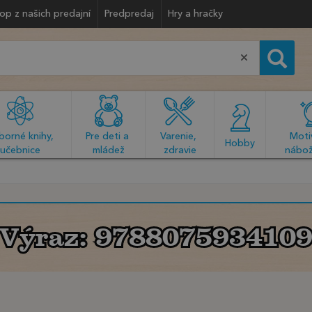
op z našich predajní
Predpredaj
Hry a hračky
orné knihy, 
Pre deti a 
Varenie, 
Motiv
  Hobby  
učebnice
mládež
zdravie
nábož
Výraz: 978807593410
Výraz: 978807593410