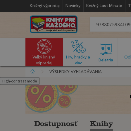
Knižný výpredaj
Novinky
Knižný Last Minute
T
Veľký knižný 
Hry, hračky a 
Odb
  Beletria  
výpredaj
viac
VÝSLEDKY VYHĽADÁVANIA
High-contrast mode
Dostupnosť
Knihy