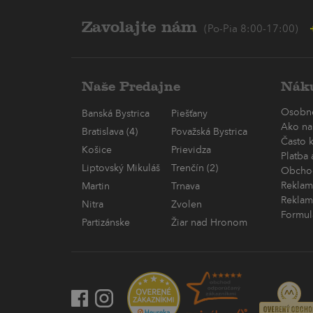
Zavolajte nám
(Po-Pia 8:00-17:00)
Naše Predajne
Náku
Osobn
Banská Bystrica
Piešťany
Ako na
Bratislava (4)
Považská Bystrica
Často 
Košice
Prievidza
Platba
Liptovský Mikuláš
Trenčín (2)
Obcho
Reklam
Martin
Trnava
Reklam
Nitra
Zvolen
Formul
Partizánske
Žiar nad Hronom