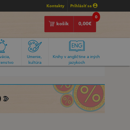
Kontakty
Prihlásiť sa
0
košík
0,00
€
ácia, 
Umenie, 
Knihy v angličtine a iných 
enstvo
kultúra
jazykoch
9
9