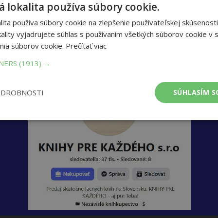
prac. dní)
 lokalita používa súbory cookie.
 košíka
ita používa súbory cookie na zlepšenie používateľskej skúsenosti
ality vyjadrujete súhlas s používaním všetkých súborov cookie v s
nia súborov cookie.
Prečítať viac
TNERS
(1913) →
ODROBNOSTI
SÚHLASÍM S