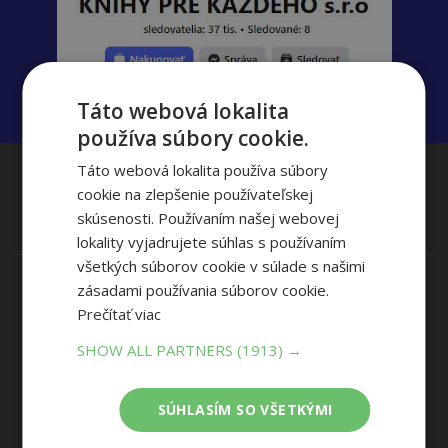
Táto webová lokalita
používa súbory cookie.
Táto webová lokalita používa súbory
Zavolajte nám
(Po-Pia 8:00-17:00)
cookie na zlepšenie používateľskej
+421 915 800 804
skúsenosti. Používaním našej webovej
lokality vyjadrujete súhlas s používaním
všetkých súborov cookie v súlade s našimi
zásadami používania súborov cookie.
Naše Predajne
Prečítať viac
Banská Bystrica
Piešťany
SHOW ALL PARTNERS
(1913) →
Bratislava (4)
Považská Bystrica
Košice
Prievidza
SÚHLASÍM SO VŠETKÝMI
Liptovský Mikuláš
Trenčín (2)
Martin
Trnava