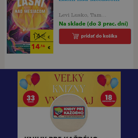
Levi Lusko, Tama Fortnerová
Na sklade (do 3 prac. dní)
pridať do košíka
14
,90
€
14
,16
€