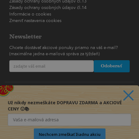
Zásady ochrany osobných údajov čl.13
Zásady ochrany osobných údajov čl.14
Informácie o cookies
Zmeniť nastavenia cookies
Newsletter
Chcete dostávať akciové ponuky priamo na váš e-mail?
(maximálne jedna e-mailová správa za týždeň)
Odoberať
Už nikdy nezmeškáte DOPRAVU ZDARMA a AKCIOVÉ
CENY 🙂📚
Nechcem zmeškať žiadnu akciu