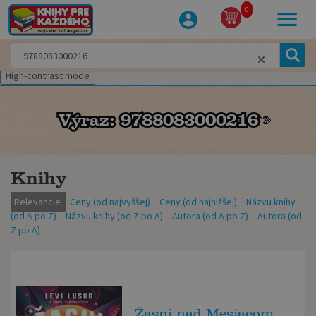
0
High-contrast mode
Výraz: 9788083000216
Výraz: 9788083000216
Knihy
Relevancie
Ceny (od najvyššej)
Ceny (od najnižšej)
Názvu knihy
(od A po Z)
Názvu knihy (od Z po A)
Autora (od A po Z)
Autora (od
Z po A)
Žasni nad Mesiacom