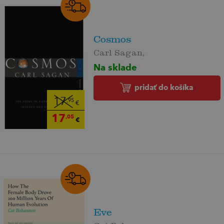
Cosmos
Carl Sagan,
Na sklade
pridať do košíka
17
,95
€
17
,05
€
Eve
Cat Bohannon,