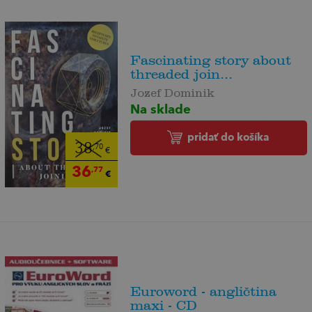
Fascinating story about
threaded join...
Jozef Dominik
Na sklade
pridať do košíka
38
,70
€
36
,77
€
Euroword - angličtina
maxi - CD