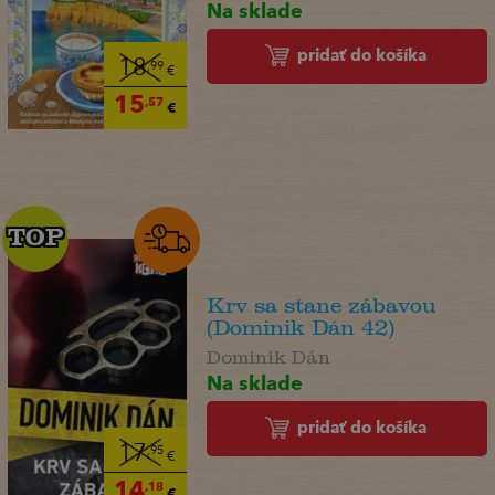
Na sklade
pridať do košíka
18
,99
€
15
,57
€
TOP
TOP
Krv sa stane zábavou
(Dominik Dán 42)
Dominik Dán
Na sklade
pridať do košíka
17
,95
€
14
,18
€