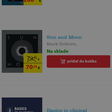
€
Sun and Moon
Mark Holborn,
Na sklade
73
,95
€
pridať do košíka
70
,25
€
Basics in clinical