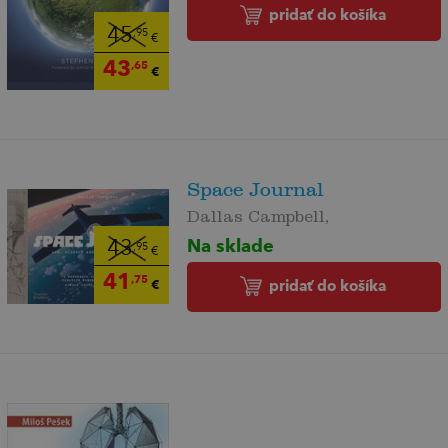
pridať do košíka
45
,95
€
43
,65
€
Space Journal
Dallas Campbell,
Na sklade
43
,95
€
41
,75
€
pridať do košíka