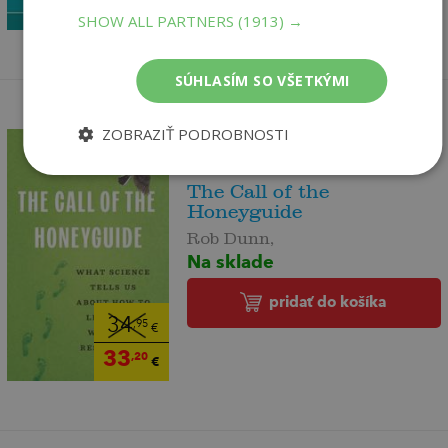
35
,72
€
SHOW ALL PARTNERS
(1913) →
SÚHLASÍM SO VŠETKÝMI
ZOBRAZIŤ PODROBNOSTI
The Call of the
Honeyguide
Rob Dunn,
Na sklade
pridať do košíka
34
,95
€
33
,20
€