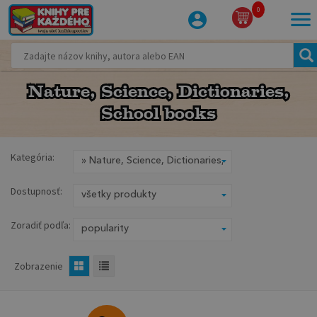
0
Nature, Science, Dictionaries,
Nature, Science, Dictionaries,
School books
School books
Kategória:
Dostupnosť:
Zoradiť podľa:
Zobrazenie