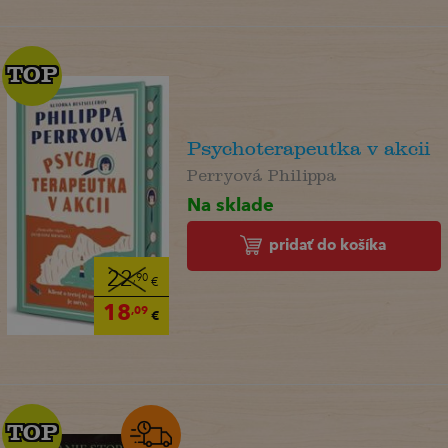
TOP
TOP
Psychoterapeutka v akcii
Perryová Philippa
Na sklade
pridať do košíka
22
,90
€
18
,09
€
TOP
TOP