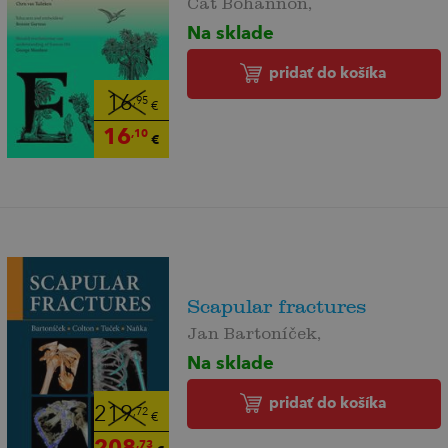
Na sklade
pridať do košíka
16
,95
€
16
,10
€
Scapular fractures
Jan Bartoníček,
Na sklade
pridať do košíka
219
,72
€
208
,73