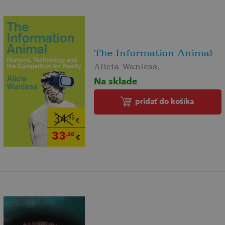
The Information Animal
Alicia Wanless,
Na sklade
pridať do košíka
34
,95
€
33
,20
€