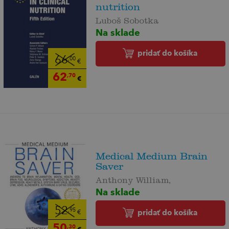
nutrition
Luboš Sobotka
Na sklade
pridať do košíka
66
,00
€
62
,70
€
Medical Medium Brain
Saver
Anthony William,
Na sklade
52
,95
pridať do košíka
€
50
,30