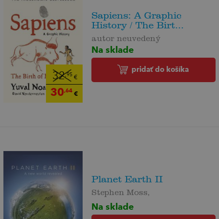
Sapiens: A Graphic
History / The Birt...
autor neuvedený
Na sklade
pridať do košíka
32
,95
€
30
,64
€
Planet Earth II
Stephen Moss,
Na sklade