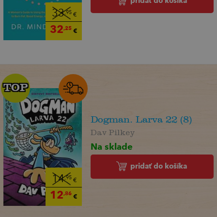
pridať do košíka
33
,95
€
32
,25
€
TOP
TOP
Dogman. Larva 22 (8)
Dav Pilkey
Na sklade
pridať do košíka
14
,95
€
12
,86
€