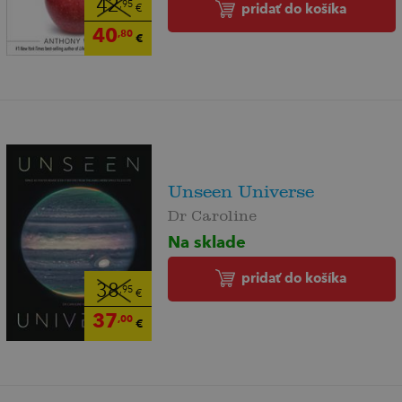
42
,95
pridať do košíka
€
40
,80
€
Unseen Universe
Dr Caroline
Na sklade
pridať do košíka
38
,95
€
37
,00
€