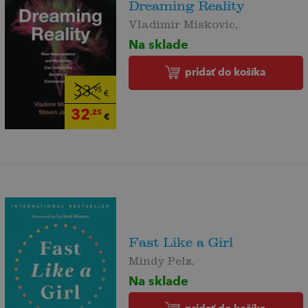
Dreaming Reality
Vladimir Miskovic,
Na sklade
pridať do košíka
33
,95
€
32
,25
€
Fast Like a Girl
Mindy Pelz,
Na sklade