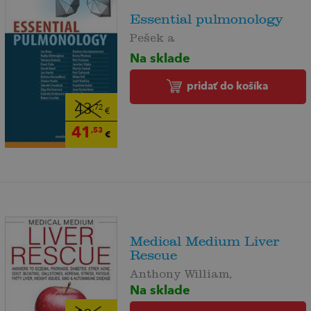
Essential pulmonology
Pešek a
Na sklade
pridať do košíka
43
,72
€
41
,53
€
Medical Medium Liver
Rescue
Anthony William,
Na sklade