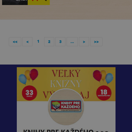
1
<<
<
2
3
...
>
>>