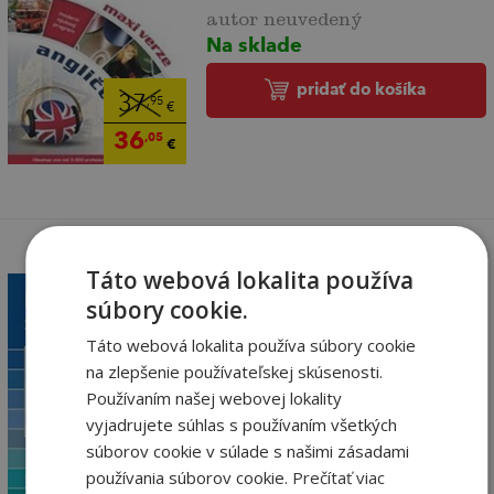
autor neuvedený
Na sklade
pridať do košíka
37
,95
€
36
,05
€
Táto webová lokalita používa
súbory cookie.
Experimental Surgery
Táto webová lokalita používa súbory cookie
Václav Liška
na zlepšenie používateľskej skúsenosti.
Na sklade
Používaním našej webovej lokality
vyjadrujete súhlas s používaním všetkých
pridať do košíka
súborov cookie v súlade s našimi zásadami
37
,60
€
používania súborov cookie.
Prečítať viac