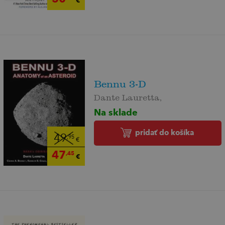
€
Bennu 3-D
Dante Lauretta,
Na sklade
pridať do košíka
49
,95
€
47
,45
€