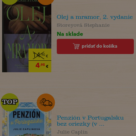
Olej a mramor, 2. vydanie
Storeyová Stephanie
Na sklade
pridať do košíka
14
,90
€
4
,95
€
TOP
TOP
Penzión v Portugalsku
bez oriezky (v ...
Julie Caplin