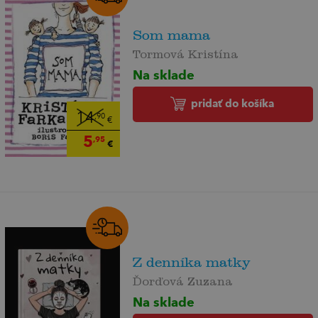
Som mama
Tormová Kristína
Na sklade
pridať do košíka
14
,90
€
5
,95
€
Z denníka matky
Ďorďová Zuzana
Na sklade