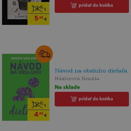
pridať do košíka
13
,99
€
5
,95
€
Návod na obsluhu dieťaťa
Názlerová Renáta
Na sklade
pridať do košíka
12
,90
€
4
,95
€