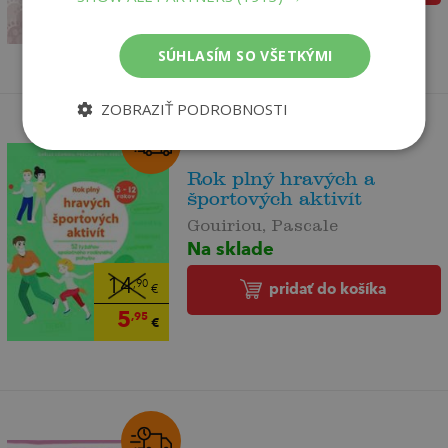
1
,95
€
SÚHLASÍM SO VŠETKÝMI
ZOBRAZIŤ PODROBNOSTI
Rok plný hravých a
športových aktivít
Gouiriou, Pascale
Na sklade
14
,90
pridať do košíka
€
5
,95
€