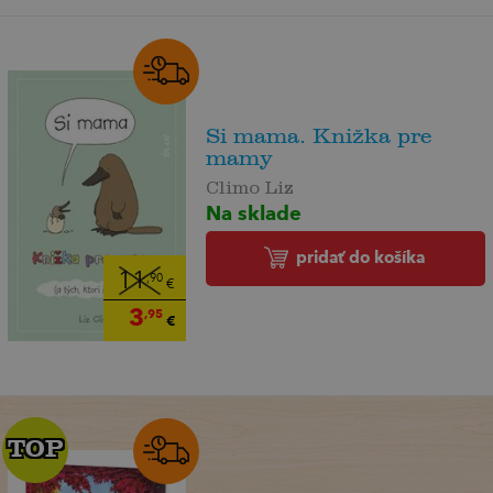
Si mama. Knižka pre
mamy
Climo Liz
Na sklade
pridať do košíka
11
,90
€
3
,95
€
TOP
TOP