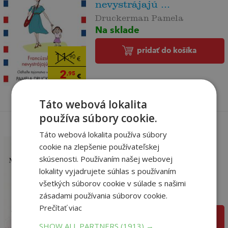
nevystrájajú ...
Druckerman Pamela
Na sklade
pridať do košíka
11
,90
€
2
,95
€
Táto webová lokalita
používa súbory cookie.
Táto webová lokalita používa súbory
cookie na zlepšenie používateľskej
skúsenosti. Používaním našej webovej
Čaro rodičovstva 2: Čas
zázrakov
lokality vyjadrujete súhlas s používaním
všetkých súborov cookie v súlade s našimi
Montgomeryová Hedvig
zásadami používania súborov cookie.
Na sklade
Prečítať viac
pridať do košíka
10
,90
€
SHOW ALL PARTNERS
(1913) →