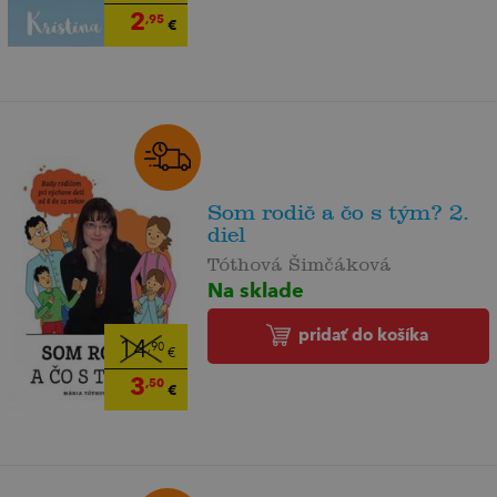
2
,95
€
Som rodič a čo s tým? 2.
diel
Tóthová Šimčáková
Na sklade
pridať do košíka
14
,90
€
3
,50
€