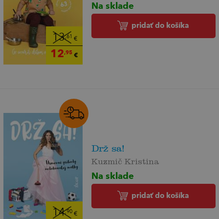
Na sklade
pridať do košíka
13
,61
€
12
,95
€
Drž sa!
Kuzmič Kristina
Na sklade
pridať do košíka
14
,90
€