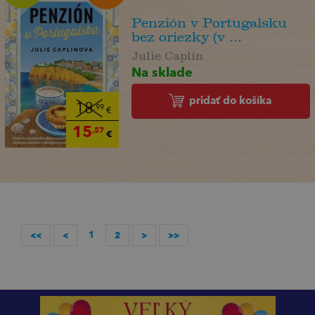
Penzión v Portugalsku
bez oriezky (v ...
Julie Caplin
Na sklade
pridať do košíka
18
,99
€
15
,57
€
1
<<
<
2
>
>>