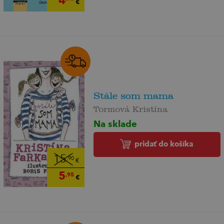
€
Stále som mama
Tormová Kristína
Na sklade
pridať do košíka
15
,90
€
5
,95
€