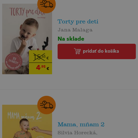
Torty pre deti
Jana Malaga
Na sklade
pridať do košíka
15
,65
€
4
,95
€
Mama, mňam 2
Silvia Horecká,