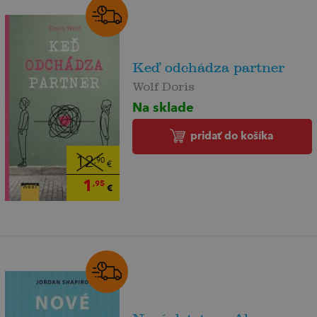
Keď odchádza partner
Wolf Doris
Na sklade
pridať do košíka
12
,90
€
1
,95
€