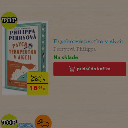
TOP
TOP
Psychoterapeutka v akcii
Perryová Philippa
Na sklade
pridať do košíka
22
,90
€
18
,09
€
TOP
TOP