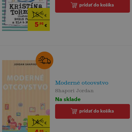
pridať do košíka
15
,90
€
5
,95
€
Moderné otcovstvo
Shapori Jordan
Na sklade
pridať do košíka
14
,90
€
4
,95