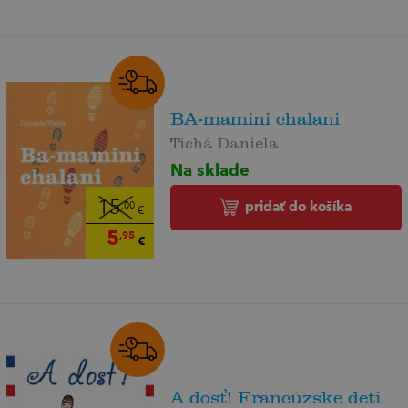
BA-mamini chalani
Tichá Daniela
Na sklade
pridať do košíka
15
,00
€
5
,95
€
A dosť! Francúzske deti