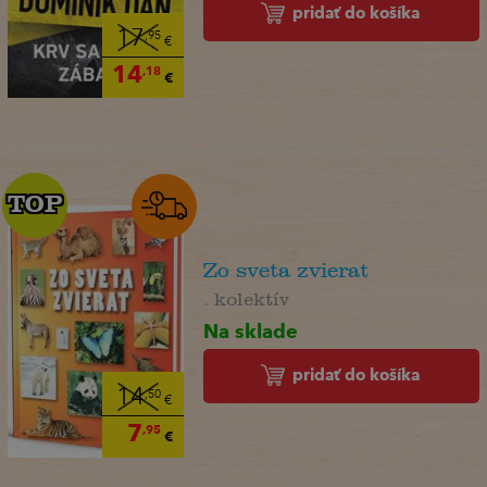
pridať do košíka
17
,95
€
14
,18
€
TOP
TOP
Zo sveta zvierat
. kolektív
Na sklade
pridať do košíka
14
,50
€
7
,95
€