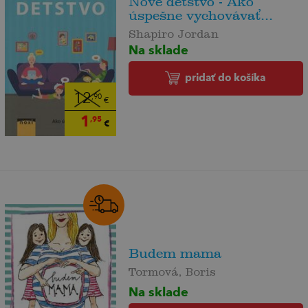
Nové detstvo - Ako
úspešne vychovávať...
Shapiro Jordan
Na sklade
pridať do košíka
12
,90
€
1
,95
€
Budem mama
Tormová, Boris
Na sklade