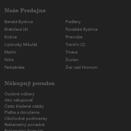
Naše Predajne
Banská Bystrica
Piešťany
Bratislava (4)
Považská Bystrica
Košice
Prievidza
Liptovský Mikuláš
Trenčín (2)
Martin
Trnava
Nitra
Zvolen
Partizánske
Žiar nad Hronom
Nákupný poradca
Osobné odbery
Ako nakupovať
Často kladené otázky
Platba a doručenie
Obchodné podmienky
Reklamačný poriadok
Reklamačný formulár