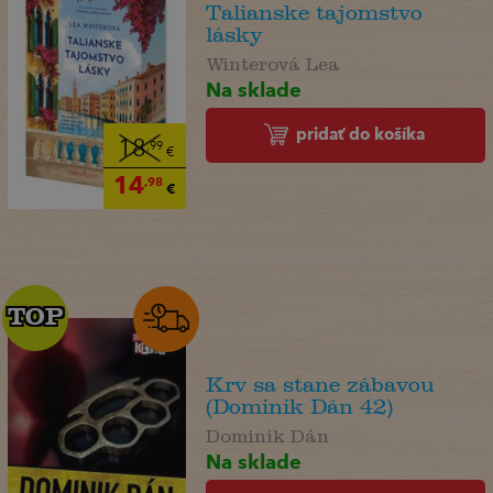
Talianske tajomstvo
lásky
Winterová Lea
Na sklade
pridať do košíka
18
,99
€
14
,98
€
TOP
TOP
Krv sa stane zábavou
(Dominik Dán 42)
Dominik Dán
Na sklade