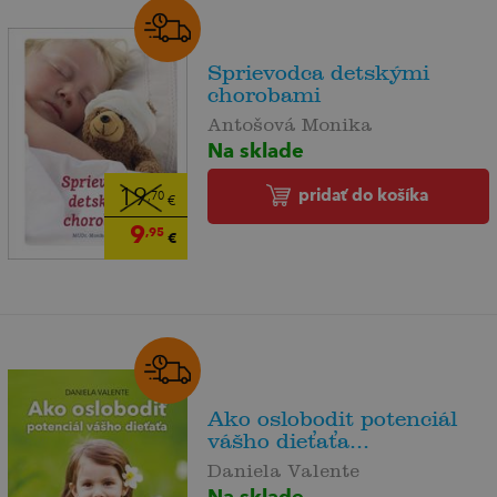
Sprievodca detskými
chorobami
Antošová Monika
Na sklade
pridať do košíka
19
,70
€
9
,95
€
Ako oslobodit potenciál
vášho dieťaťa...
Daniela Valente
Na sklade