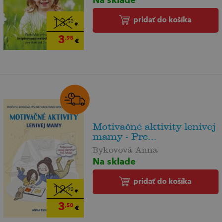
pridať do košíka
13
,50
€
3
,95
€
Motivačné aktivity lenivej
mamy - Pre...
Bykovová Anna
Na sklade
pridať do košíka
12
,90
€
3
,50
€