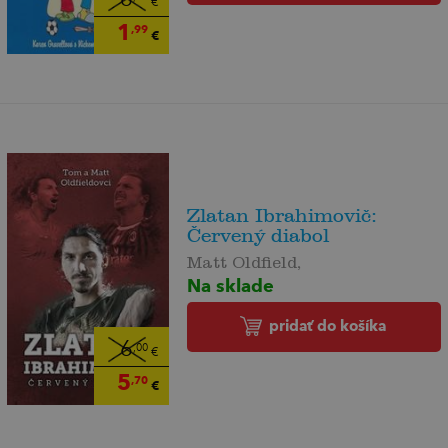
€
1
,99
€
Zlatan Ibrahimovič:
Červený diabol
Matt Oldfield,
Na sklade
pridať do košíka
6
,00
€
5
,70
€