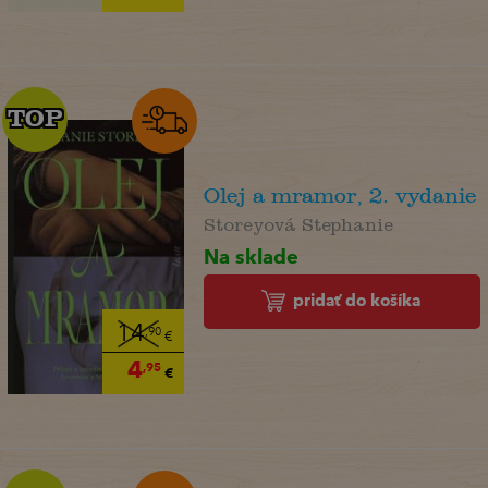
TOP
TOP
Olej a mramor, 2. vydanie
Storeyová Stephanie
Na sklade
pridať do košíka
14
,90
€
4
,95
€