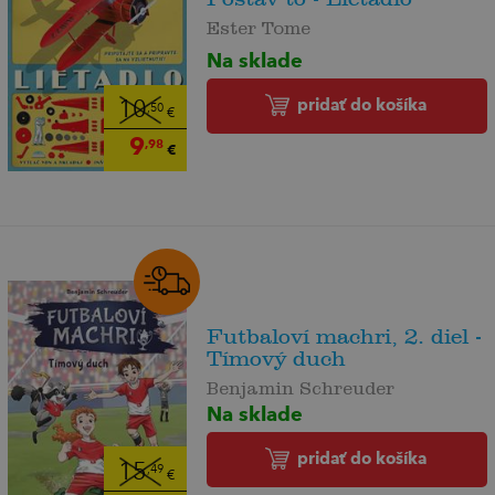
Ester Tome
Na sklade
pridať do košíka
10
,50
€
9
,98
€
Futbaloví machri, 2. diel -
Tímový duch
Benjamin Schreuder
Na sklade
pridať do košíka
15
,49
€