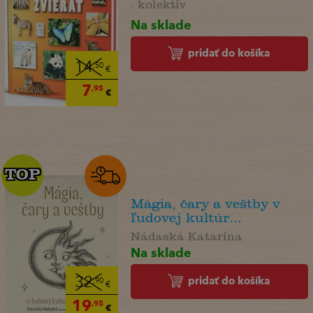
. kolektív
Na sklade
pridať do košíka
14
,50
€
7
,95
€
TOP
TOP
Mágia, čary a veštby v
ľudovej kultúr...
Nádaská Katarína
Na sklade
pridať do košíka
32
,90
€
19
,95
€