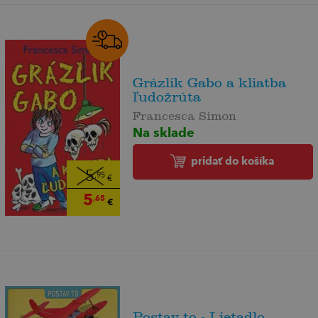
Grázlik Gabo a kliatba
ľudožrúta
Francesca Simon
Na sklade
pridať do košíka
5
,95
€
5
,65
€
Postav to - Lietadlo