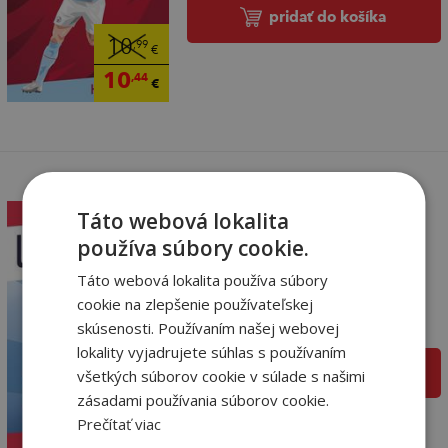
pridať do košíka
10
,99
€
10
,44
€
Táto webová lokalita
používa súbory cookie.
Hviezdy futbalu:
Táto webová lokalita používa súbory
Lewandowski
cookie na zlepšenie používateľskej
Harry Coninx
skúsenosti. Používaním našej webovej
Na sklade
lokality vyjadrujete súhlas s používaním
pridať do košíka
všetkých súborov cookie v súlade s našimi
10
,99
zásadami používania súborov cookie.
€
Prečítať viac
10
,44
€