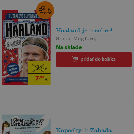
Haaland je macher!
Simon Mugford,
Na sklade
pridať do košíka
7
,95
€
7
,55
€
Kopačky 1: Záhada