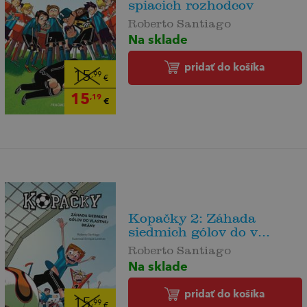
spiacich rozhodcov
Roberto Santiago
Na sklade
pridať do košíka
15
,99
€
15
,19
€
Kopačky 2: Záhada
siedmich gólov do v...
Roberto Santiago
Na sklade
pridať do košíka
15
,99
€