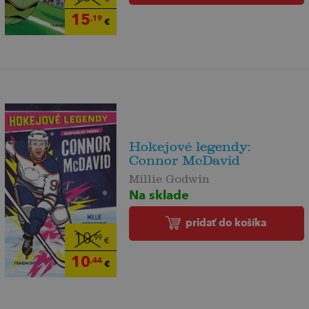
15
,19
€
Hokejové legendy:
Connor McDavid
Millie Godwin
Na sklade
pridať do košíka
10
,99
€
10
,44
€