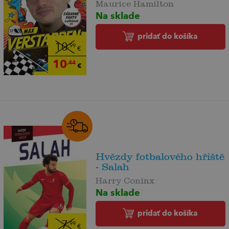
Maurice Hamilton
Na sklade
pridať do košíka
10
,99
€
10
,44
€
Hvězdy fotbalového hřiště
- Salah
Harry Coninx
Na sklade
pridať do košíka
7
,99
€