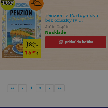
TOP
TOP
Penzión v Portugalsku
bez oriezky (v ...
Julie Caplin
Na sklade
pridať do košíka
18
,99
€
15
,57
€
1
<<
<
2
>
>>