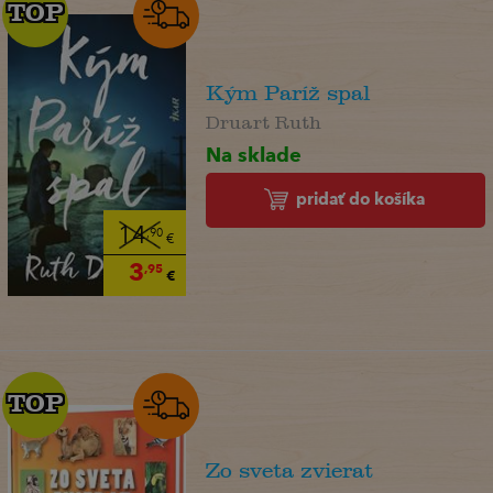
TOP
TOP
Kým Paríž spal
Druart Ruth
Na sklade
pridať do košíka
14
,90
€
3
,95
€
TOP
TOP
Zo sveta zvierat