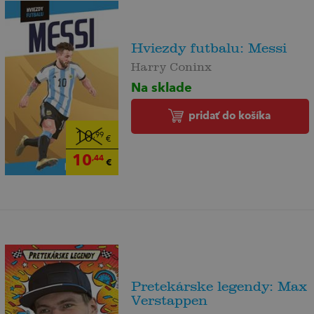
Hviezdy futbalu: Messi
Harry Coninx
Na sklade
pridať do košíka
10
,99
€
10
,44
€
Pretekárske legendy: Max
Verstappen