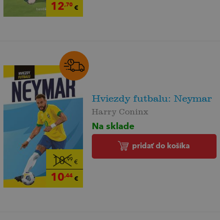
12
,70
€
Hviezdy futbalu: Neymar
Harry Coninx
Na sklade
pridať do košíka
10
,99
€
10
,44
€