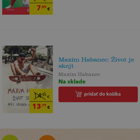
7
,59
€
Maxim Habanec: Život je
skejt
Maxim Habanec
Na sklade
pridať do košíka
14
,49
€
13
,77
€