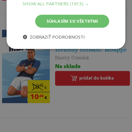
SHOW ALL PARTNERS
(1913) →
SÚHLASÍM SO VŠETKÝMI
ZOBRAZIŤ PODROBNOSTI
Hviezdy futbalu: Mbappé
Harry Coninx
Na sklade
pridať do košíka
10
,99
€
10
,44
€