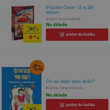
Puzzle Cars - 2 x 20
dielov
autor neuvedený
Na sklade
5
,83
€
pridať do košíka
4
,95
€
Čo sa deje tam dole?
Karen Gravellová,
Na sklade
pridať do košíka
6
,95