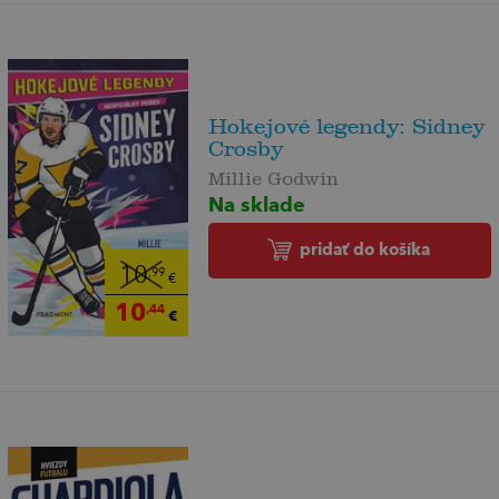
Hokejové legendy: Sidney
Crosby
Millie Godwin
Na sklade
pridať do košíka
10
,99
€
10
,44
€