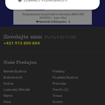
Zavolajte nám
(Po-Pia 8:00-17:00)
+421 915 800 804
Naše Predajne
Banská Bystrica
Piešťany
Bratislava (4)
Považská Bystrica
Košice
Prievidza
Liptovský Mikuláš
Trenčín (2)
Martin
Trnava
Nitra
Zvolen