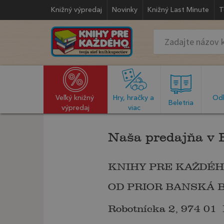
Knižný výpredaj
Novinky
Knižný Last Minute
T
Veľký knižný 
Hry, hračky a 
Odb
  Beletria  
výpredaj
viac
Naša predajňa v 
KNIHY PRE KAŽDÉHO 
OD PRIOR BANSKÁ BY
Robotnícka 2, 974 01