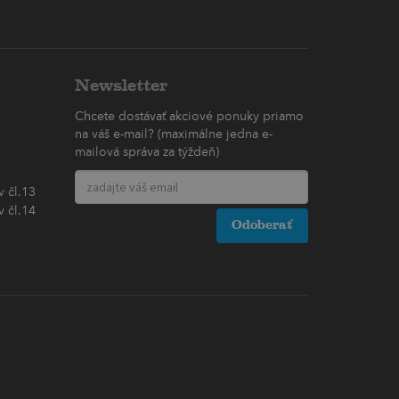
Newsletter
Chcete dostávať akciové ponuky priamo
na váš e-mail? (maximálne jedna e-
mailová správa za týždeň)
 čl.13
 čl.14
Odoberať