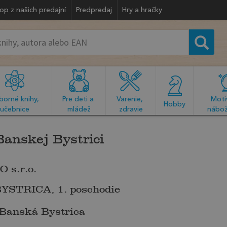
op z našich predajní
Predpredaj
Hry a hračky
orné knihy, 
Pre deti a 
Varenie, 
Motiv
  Hobby  
učebnice
mládež
zdravie
nábož
Banskej Bystrici
s.r.o.
STRICA, 1. poschodie
 Banská Bystrica