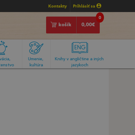
Kontakty
Prihlásiť sa
0
košík
0,00
€
ácia, 
Umenie, 
Knihy v angličtine a iných 
enstvo
kultúra
jazykoch