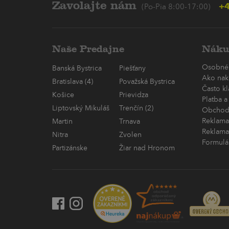
Zavolajte nám
+4
(Po-Pia 8:00-17:00)
Naše Predajne
Náku
Osobné
Banská Bystrica
Piešťany
Ako nak
Bratislava (4)
Považská Bystrica
Často k
Košice
Prievidza
Platba a
Liptovský Mikuláš
Trenčín (2)
Obchod
Reklama
Martin
Trnava
Reklama
Nitra
Zvolen
Formulá
Partizánske
Žiar nad Hronom