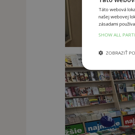
Táto webová lokal
našej webovej lok
zásadami používa
SHOW ALL PAR
ZOBRAZIŤ P