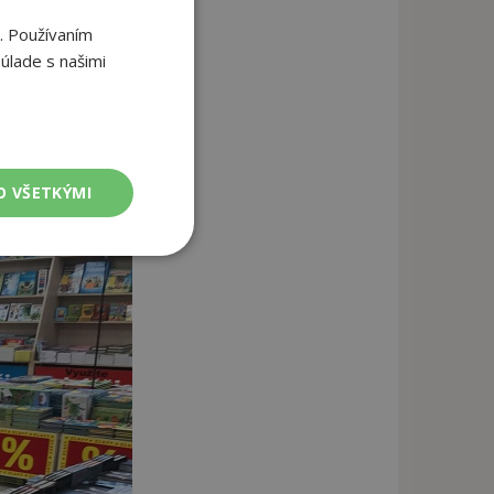
. Používaním
úlade s našimi
O VŠETKÝMI