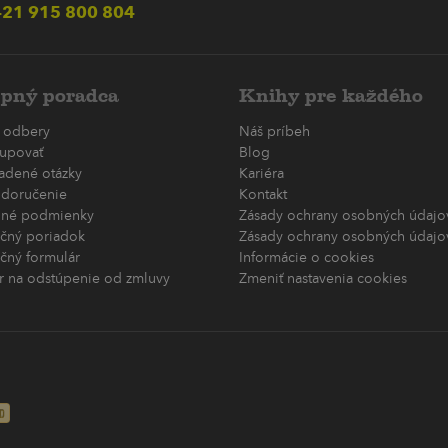
21 915 800 804
pný poradca
Knihy pre každého
 odbery
Náš príbeh
upovať
Blog
ladené otázky
Kariéra
 doručenie
Kontakt
né podmienky
Zásady ochrany osobných údajov
čný poriadok
Zásady ochrany osobných údajov
čný formulár
Informácie o cookies
r na odstúpenie od zmluvy
Zmeniť nastavenia cookies