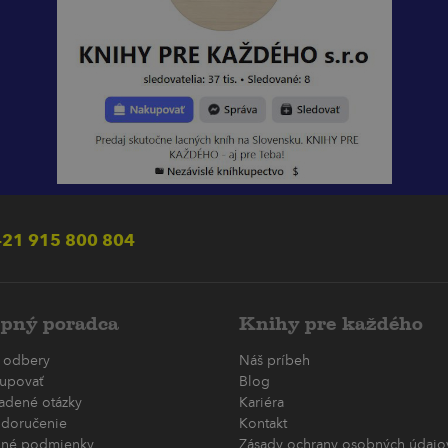
21 915 800 804
pný poradca
Knihy pre každého
 odbery
Náš príbeh
upovať
Blog
ladené otázky
Kariéra
 doručenie
Kontakt
né podmienky
Zásady ochrany osobných údajov