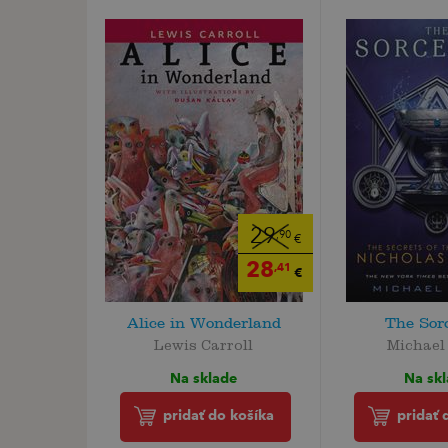
29
,90
€
28
,41
€
Alice in Wonderland
The Sor
Lewis Carroll
Michael
Na sklade
Na sk
pridať do košíka
pridať 