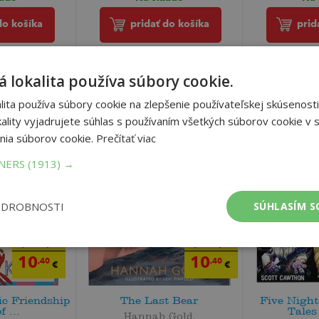
prid
do košíka
pridať do košíka
 lokalita používa súbory cookie.
ita používa súbory cookie na zlepšenie používateľskej skúsenosti
ality vyjadrujete súhlas s používaním všetkých súborov cookie v s
nia súborov cookie.
Prečítať viac
TNERS
(1913) →
ODROBNOSTI
SÚHLASÍM S
10
10
,95
,95
€
€
10
10
,40
,40
€
€
ic Friendship
The Last Bear
Five Night
f ...
Tales 
Hannah Gold,