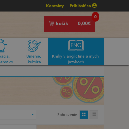
Kontakty
Prihlásiť sa
0
košík
0,00
€
ácia, 
Umenie, 
Knihy v angličtine a iných 
enstvo
kultúra
jazykoch
Zobrazenie