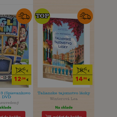
TOP
TOP
12
18
,99
,99
€
€
12
14
,34
,98
€
€
 3 (Spievankovo
Talianske tajomstvo lásky
 - DVD
Winterová Lea
neuvedený
Na sklade
sklade