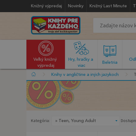
Knižný výpredaj
Novinky
Knižný Last Minute
T
Veľký knižný 
Hry, hračky a 
Odb
  Beletria  
výpredaj
viac
Knihy v angličtine a iných jazykoch
Kategória:
Dostupn