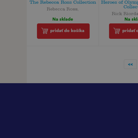
The Rebecca Ross Collection
Heroes of Olym
Collec
Rebecca Ross,
Rick Riorda
Na sklade
Na sk
pridať do košíka
pridať 
<<