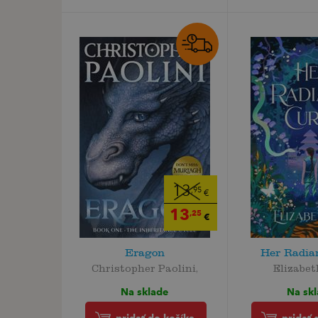
13
,95
€
13
,25
€
Eragon
Her Radia
Christopher Paolini,
Elizabet
Na sklade
Na sk