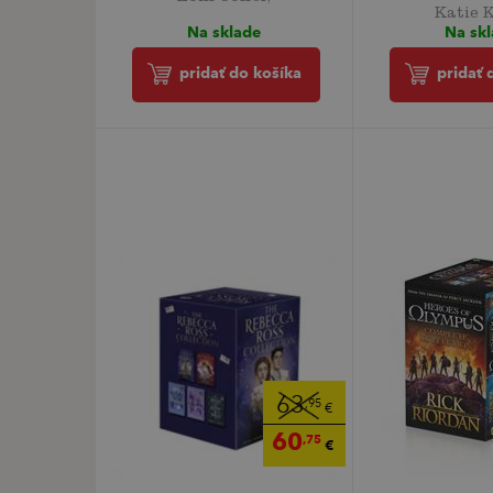
Katie K
Na sklade
Na sk
pridať do košíka
pridať 
63
,95
€
60
,75
€