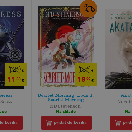
12
18
,50
,95
€
€
11
18
,88
,00
€
€
ceress
Scarlet Morning, Book 1:
Akat
Scarlet Morning
 Scott
Nnedi 
ND Stevenson,
lade
Na 
Na sklade
do košíka
prid
pridať do košíka