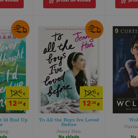
do košíka
pridať do košíka
prid
12
12
,95
,95
€
€
12
12
,30
,30
€
€
t Id End Up
To All the Boys Ive Loved
Wol
e
Before
Curtis
ang,
Jenny Han,
Na 
lade
Na sklade