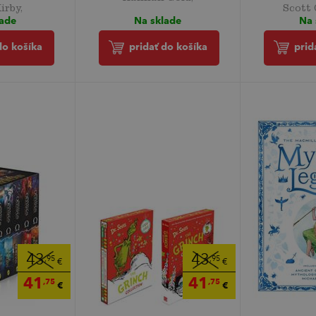
irby,
Scott
Na sklade
lade
Na 
pridať do košíka
do košíka
prid
43
43
,95
,95
€
€
41
41
,75
,75
€
€