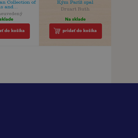
n Collection of
Kým Paríž spal
s and...
Druart Ruth
neuvedený
Na sklade
sklade
pridať do košíka
ať do košíka