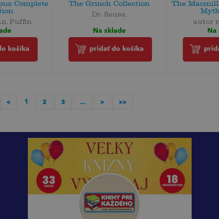
pus Complete
The Grinch Collection
The Macmilla
tion
Myth
Dr. Seuss,
n, Puffin
autor 
Na sklade
lade
Na 
pridať do košíka
do košíka
prid
1
<
2
3
...
>
>>