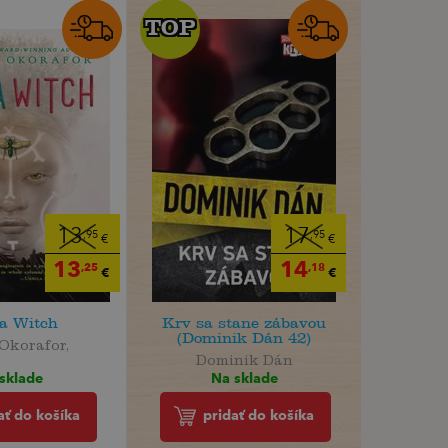
TOP
TOP
13
17
,95
,95
€
€
13
14
,25
,18
€
€
a Witch
Krv sa stane zábavou
(Dominik Dán 42)
Okorafor,
Dominik Dán
sklade
Na sklade
ať do košíka
pridať do košíka