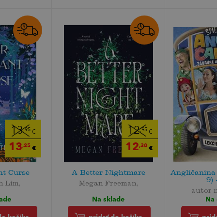
13
12
,95
,95
€
€
13
12
,25
,30
€
€
nt Curse
A Better Nightmare
Angličanina
9)
h Lim,
Megan Freeman,
autor 
lade
Na sklade
Na 