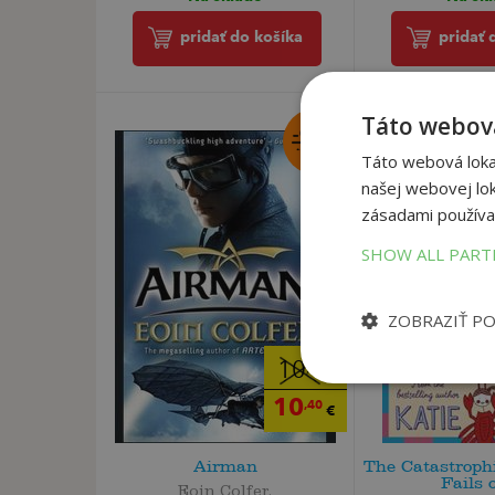
pridať do košíka
pridať 
Táto webová
Táto webová lokal
našej webovej lok
zásadami používa
SHOW ALL PAR
ZOBRAZIŤ P
10
,95
€
10
,40
€
Airman
The Catastroph
Fails o
Eoin Colfer,