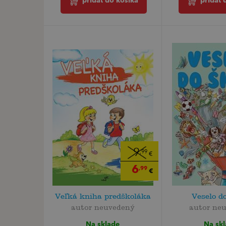
pridať do košíka
pridať 
9
,99
€
6
,99
€
Veľká kniha predškoláka
Veselo d
autor neuvedený
autor ne
Na sklade
Na sk