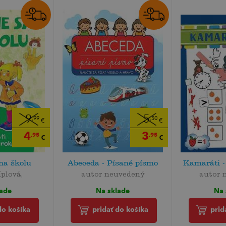
9
5
,99
,50
€
€
4
3
,95
,95
€
€
na školu
Abeceda - Písané písmo
Kamaráti -
íplová,
autor neuvedený
autor 
lade
Na sklade
Na 
do košíka
pridať do košíka
prid