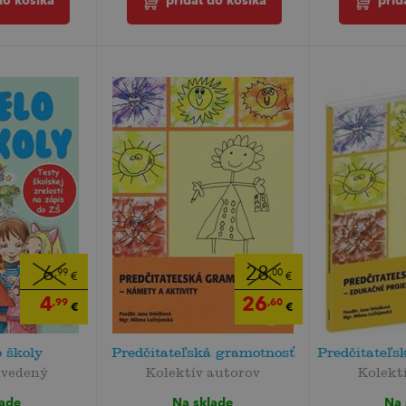
do košíka
pridať do košíka
prid
6
28
,99
,00
€
€
4
26
,99
,60
€
€
o školy
Predčitateľská gramotnosť
Predčitateľs
uvedený
Kolektív autorov
Kolekt
lade
Na sklade
Na 