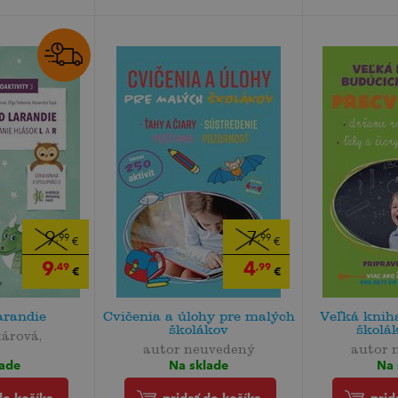
9
7
,99
,99
€
€
9
4
,49
,99
€
€
arandie
Cvičenia a úlohy pre malých
Veľká knih
školákov
školák
árová,
autor neuvedený
autor 
lade
Na sklade
Na 