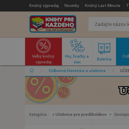
Knižný výpredaj
Novinky
Knižný Last Minute
T
Veľký knižný 
Hry, hračky a 
Odb
  Beletria  
výpredaj
viac
Odborná literatúra a učebnice
UČE
U
U
Kategória:
Dostupn