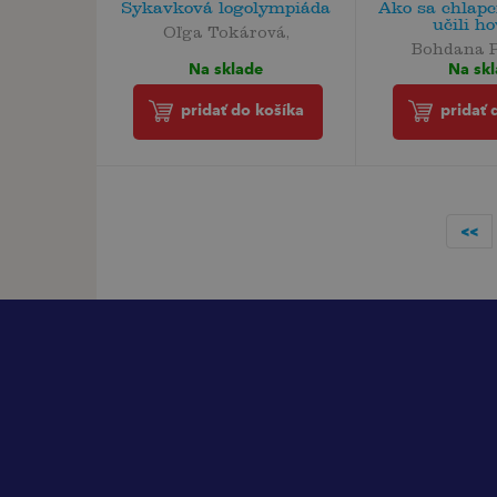
Sykavková logolympiáda
Ako sa chlapc
učili ho
Oľga Tokárová,
Bohdana 
Na sklade
Na sk
pridať do košíka
pridať 
<<