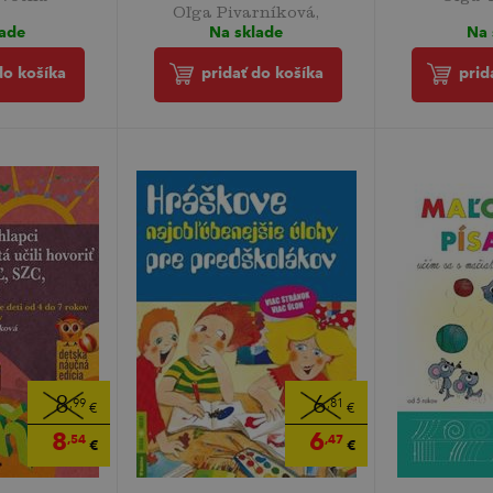
Oľga Pivarníková,
lade
Na 
Na sklade
do košíka
prid
pridať do košíka
8
6
,99
,81
€
€
8
6
,54
,47
€
€