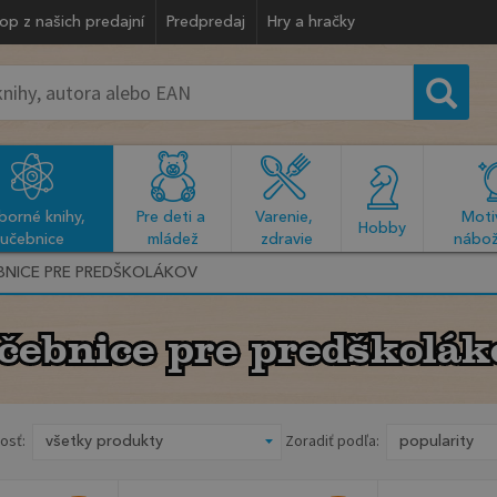
op z našich predajní
Predpredaj
Hry a hračky
orné knihy, 
Pre deti a 
Varenie, 
Motiv
  Hobby  
učebnice
mládež
zdravie
nábož
BNICE PRE PREDŠKOLÁKOV
čebnice pre predškolák
čebnice pre predškolák
osť:
Zoradiť podľa: