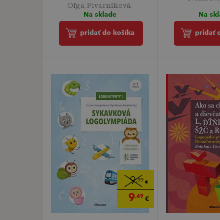
Oľga Pivarníková,
Na sk
Na sklade
pridať 
pridať do košíka
9
,99
€
9
,49
€