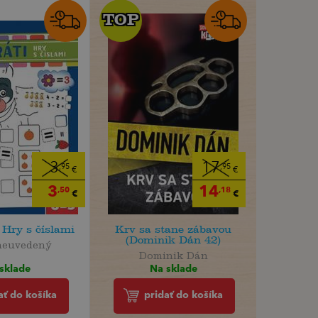
TOP
TOP
3
17
,95
,95
€
€
3
14
,50
,18
€
€
 Hry s číslami
Krv sa stane zábavou
(Dominik Dán 42)
neuvedený
Dominik Dán
sklade
Na sklade
ať do košíka
pridať do košíka