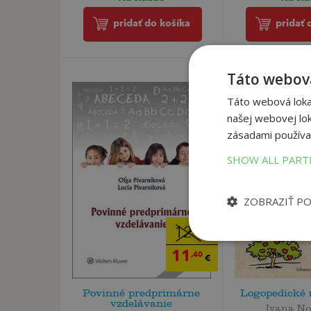
pridať do košíka
pridať 
Táto webová
Táto webová lokal
našej webovej lok
zásadami používa
SHOW ALL PAR
ZOBRAZIŤ P
12
,00
€
11
,40
€
Povinné predprimárne
Logopedické
vzdelávanie
Ivana N