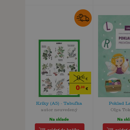
0
,40
€
0
,38
€
Kríky (A5) - Tabuľka
Poklad L
autor neuvedený
Oľga Tok
Na sklade
Na sk