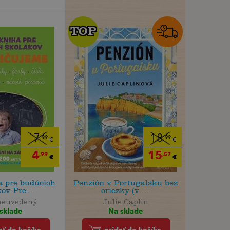
TOP
TOP
7
18
,99
,99
€
€
4
15
,99
,57
€
€
a pre budúcich
Penzión v Portugalsku bez
ov Pre...
oriezky (v ...
neuvedený
Julie Caplin
sklade
Na sklade