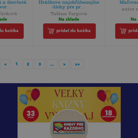
i a dievčatá
Hráškove najobľúbenejšie
Maľova
vor...
úlohy pre pr...
autor 
Pávková
Taťána Vargová
Na 
lade
Na sklade
prid
do košíka
pridať do košíka
1
<
2
3
...
>
>>