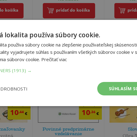
do košíka
pridať do košíka
prid
 lokalita používa súbory cookie.
ita používa súbory cookie na zlepšenie používateľskej skúsenosti
ality vyjadrujete súhlas s používaním všetkých súborov cookie v s
nia súborov cookie.
Prečítať viac
TNERS
(1913) →
ODROBNOSTI
SÚHLASÍM S
10
10
,99
,90
€
€
10
10
,44
,36
€
€
 maľovanky
Povinné predprimárne
Slo
vzdelávanie
ovotná
Oľga 