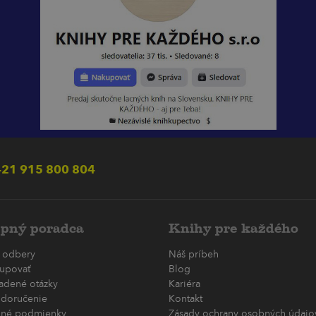
21 915 800 804
pný poradca
Knihy pre každého
 odbery
Náš príbeh
upovať
Blog
ladené otázky
Kariéra
 doručenie
Kontakt
né podmienky
Zásady ochrany osobných údajov