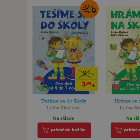
9
,99
€
3
,95
€
Tešíme sa do školy
Hráme sa 
Ljuba Štíplová,
Ljuba Št
Na sklade
Na sk
pridať do košíka
pridať 