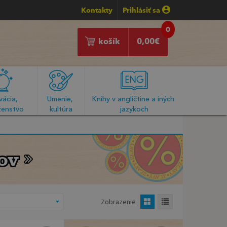
Kontakty
Prihlásiť sa
0
košík
0,00
€
ácia, 
Umenie, 
Knihy v angličtine a iných 
enstvo
kultúra
jazykoch
ov
ov
Zobrazenie