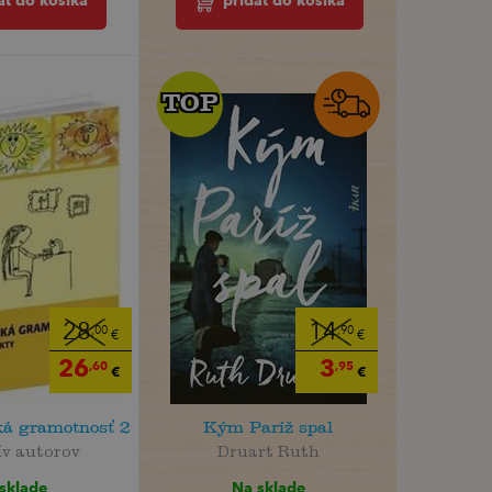
ať do košíka
pridať do košíka
TOP
TOP
28
14
,00
,90
€
€
26
3
,60
,95
€
€
ká gramotnosť 2
Kým Paríž spal
ív autorov
Druart Ruth
sklade
Na sklade