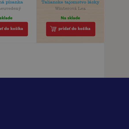
ná písanka
Talianske tajomstvo lásky
neuvedený
Winterová Lea
sklade
Na sklade
ať do košíka
pridať do košíka