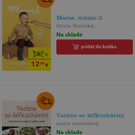
Mama, mňam 2
Silvia Horecká,
Na sklade
pridať do košíka
13
,61
€
12
,95
€
Varíme so šéfkuchármi
autor neuvedený
Na sklade