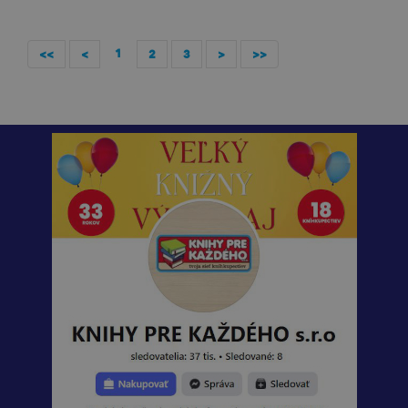
1
<<
<
2
3
>
>>