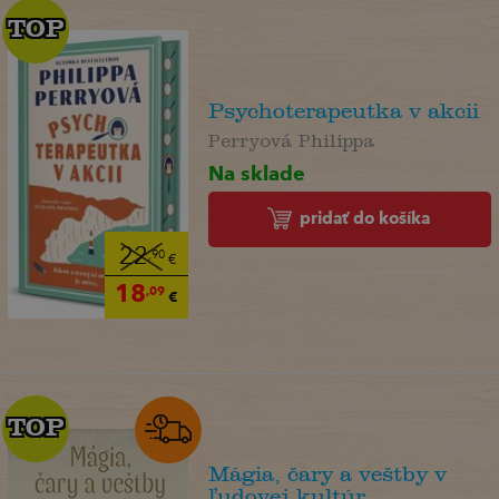
TOP
TOP
Psychoterapeutka v akcii
Perryová Philippa
Na sklade
pridať do košíka
22
,90
€
18
,09
€
TOP
TOP
Mágia, čary a veštby v
ľudovej kultúr...