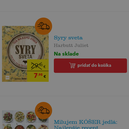
Syry sveta
Harbutt Juliet
Na sklade
pridať do košíka
29
,90
€
7
,95
€
Milujem KÓŠER jedlá:
Najlepšie recept...