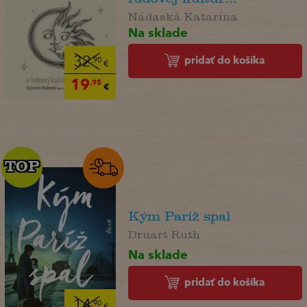
Nádaská Katarína
Na sklade
pridať do košíka
32
,90
€
19
,95
€
TOP
TOP
Kým Paríž spal
Druart Ruth
Na sklade
pridať do košíka
14
,90