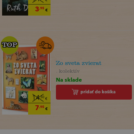
€
3
,95
€
TOP
TOP
Zo sveta zvierat
. kolektív
Na sklade
pridať do košíka
14
,50
€
7
,95
€