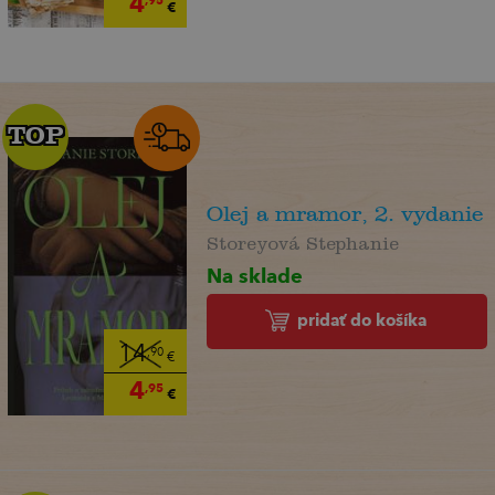
4
,95
€
TOP
TOP
Olej a mramor, 2. vydanie
Storeyová Stephanie
Na sklade
pridať do košíka
14
,90
€
4
,95
€