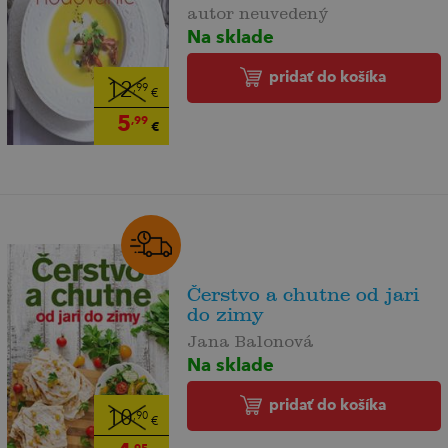
autor neuvedený
Na sklade
pridať do košíka
12
,99
€
5
,99
€
Čerstvo a chutne od jari
do zimy
Jana Balonová
Na sklade
pridať do košíka
10
,90
€