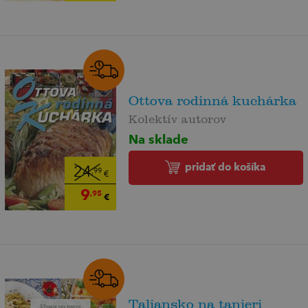
Ottova rodinná kuchárka
Kolektív autorov
Na sklade
pridať do košíka
24
,99
€
9
,95
€
Taliansko na tanieri