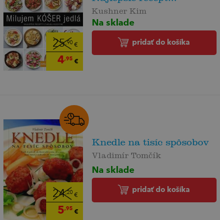
Kushner Kim
Na sklade
pridať do košíka
25
,90
€
4
,95
€
Knedle na tisíc spôsobov
Vladimír Tomčík
Na sklade
pridať do košíka
24
,20
€
5
,95
€