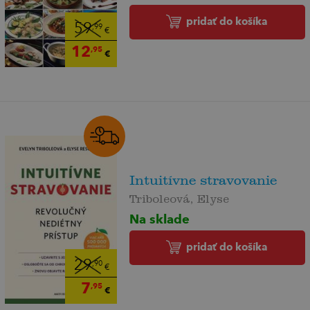
pridať do košíka
59
,99
€
12
,95
€
Intuitívne stravovanie
Triboleová, Elyse
Na sklade
pridať do košíka
29
,90
€
7
,95
€