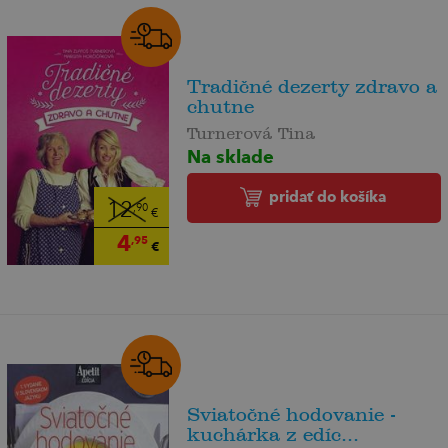
Tradičné dezerty zdravo a
chutne
Turnerová Tina
Na sklade
pridať do košíka
12
,90
€
4
,95
€
Sviatočné hodovanie -
kuchárka z edíc...