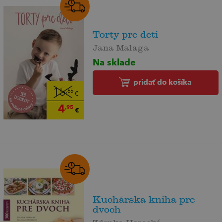
Torty pre deti
Jana Malaga
Na sklade
pridať do košíka
15
,65
€
4
,95
€
Kuchárska kniha pre
dvoch
Zdenka Horecká,