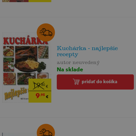
Kuchárka - najlepšie
recepty
autor neuvedený
Na sklade
pridať do košíka
19
,80
€
9
,95
€