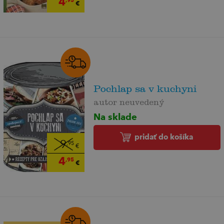
4
,95
€
Pochlap sa v kuchyni
autor neuvedený
Na sklade
pridať do košíka
9
,95
€
4
,95
€