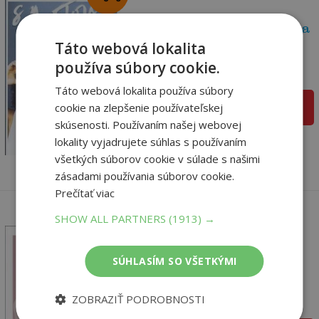
S Anetou a Janicou Čo na
srdci, to na...
Táto webová lokalita
Orosiová, Janica
používa súbory cookie.
Na sklade
Táto webová lokalita používa súbory
cookie na zlepšenie používateľskej
pridať do košíka
11
,90
€
skúsenosti. Používaním našej webovej
2
,50
lokality vyjadrujete súhlas s používaním
€
všetkých súborov cookie v súlade s našimi
zásadami používania súborov cookie.
Prečítať viac
SHOW ALL PARTNERS
(1913) →
SÚHLASÍM SO VŠETKÝMI
Čerešnička na torte
Kaššová Katarína
ZOBRAZIŤ PODROBNOSTI
Na sklade