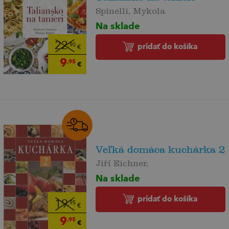
Spinelli, Mykola
Na sklade
22
pridať do košíka
,90
€
9
,95
€
Veľká domáca kuchárka 2
Jiří Eichner,
Na sklade
pridať do košíka
19
,95
€
9
,95
€