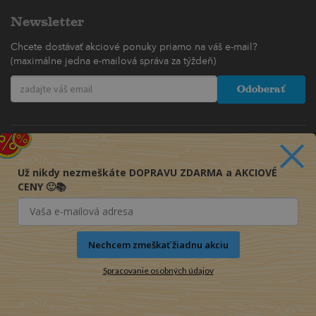
Newsletter
Chcete dostávať akciové ponuky priamo na váš e-mail?
(maximálne jedna e-mailová správa za týždeň)
Odoberať
Už nikdy nezmeškáte DOPRAVU ZDARMA a AKCIOVÉ
CENY 🙂📚
Nechcem zmeškať žiadnu akciu
Spracovanie osobných údajov
© 2016-2026 KNIHY PRE KAŽDÉHO s.r.o.