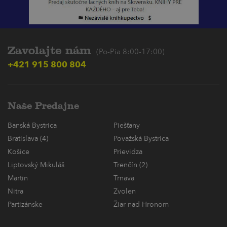
Zavolajte nám
(Po-Pia 8:00-17:00)
+421 915 800 804
Naše Predajne
Banská Bystrica
Piešťany
Bratislava (4)
Považská Bystrica
Košice
Prievidza
Liptovský Mikuláš
Trenčín (2)
Martin
Trnava
Nitra
Zvolen
Partizánske
Žiar nad Hronom