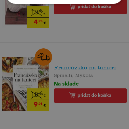
pridať do košíka
13
,90
€
4
,95
€
Francúzsko na tanieri
Spinelli, Mykola
Na sklade
18
pridať do košíka
,90
€
9
,95
€