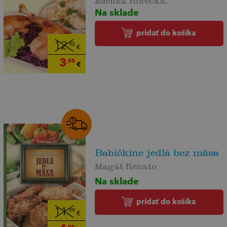
Na sklade
pridať do košíka
12
,95
€
3
,95
€
Babičkine jedlá bez mäsa
Magát Renato
Na sklade
pridať do košíka
11
,99
€