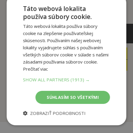
Táto webová lokalita
používa súbory cookie.
Táto webová lokalita používa súbory
cookie na zlepšenie používateľskej
skúsenosti. Používaním našej webovej
lokality vyjadrujete súhlas s používaním
9
15
všetkých súborov cookie v súlade s našimi
,95
,65
€
€
zásadami používania súborov cookie.
4
4
,95
,95
€
€
Prečítať viac
SHOW ALL PARTNERS
(1913) →
Pochlap sa v kuchyni
Torty pre deti
autor neuvedený
Jana Malaga
SÚHLASÍM SO VŠETKÝMI
Na sklade
Na sklade
ZOBRAZIŤ PODROBNOSTI