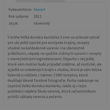
Vydavateľstvo:
Slovart
Rok vydania:
2012
Jazyk:
slovenský
V knihe Veľká domáca kuchárka 2 sme sa usilovali vybrať
pre vás jedlá typické pre európske krajiny, recepty
vhodné na každodenné varenie i na slávnostné
príležitosti, nápady na využitie známych surovín i recepty
s menej bežnými ingredienciami. Objavíte v nej jedlá,
ktoré vám možno budú pripadať zvláštne, až exotické, ale
aj jedlá zo vzdialených krajín s chuťou, ktorá je vám blízka.
Vyberať si môžete z takmer 2 000 receptov, ktoré
dopĺňajú lákavé farebné fotografie. Kniha nadväzuje na
úspešnú Veľkú domácu kuchárku, takže aj v tejto
publikácii nájdete Školu varenia, ktorá začiatočníkom
priblíži základy varenia a pečenia.