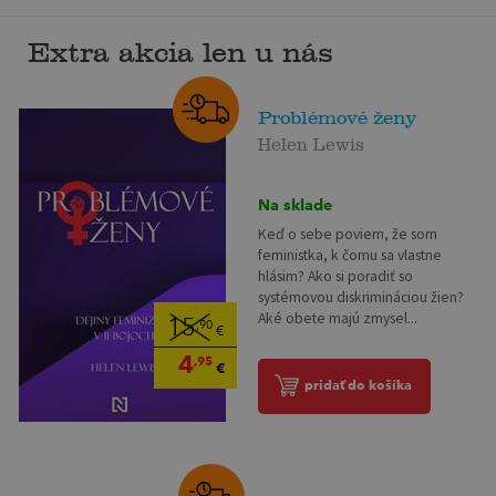
Extra akcia len u nás
Problémové ženy
Helen Lewis
Na sklade
Keď o sebe poviem, že som
feministka, k čomu sa vlastne
hlásim? Ako si poradiť so
systémovou diskrimináciou žien?
Aké obete majú zmysel...
15
,90
€
4
,95
€
pridať do košíka