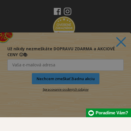
Už nikdy nezmeškáte DOPRAVU ZDARMA a AKCIOVÉ
CENY 🙂📚
Nechcem zmeškať žiadnu akciu
Spracovanie osobných údajov
Poradíme Vám?