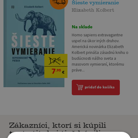
Šieste vymieranie
Elizabeth Kolbert
Na sklade
Homo sapiens extravagantne
uspel na úkor iných druhov.
Americká novinárka Elizabeth
Kolbert prináša zásadnú knihu o
budúcnosti nášho sveta a
17
,90
€
masovom vymieraní, ktorému
7
práve...
,95
€
pridať do košíka
Zákazníci, ktorí si kúpili
tento titul si tiež kúpili