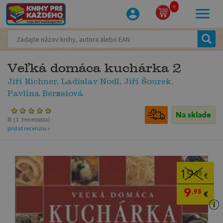
0
Veľká domáca kuchárka 2
Jiří Eichner, Ladislav Nodl, Jiří Šourek,
Pavlína Berzsiová
Na sklade
5
(
1 recenzia
)
pridať recenziu »
19
,95
€
9
,95
€