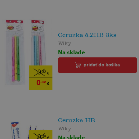
Ceruzka č.2HB 3ks
Wiky
Na sklade
pridať do košíka
0
,82
€
0
,82
€
Ceruzka HB
Wiky
Na sklade
0
,29
€