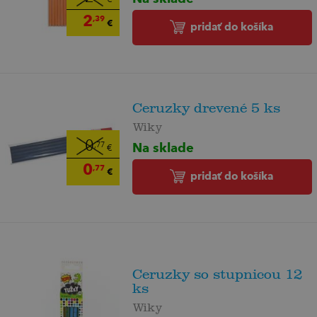
2
,39
€
pridať do košíka
Ceruzky drevené 5 ks
Wiky
0
Na sklade
,77
€
0
,77
€
pridať do košíka
Ceruzky so stupnicou 12
ks
Wiky