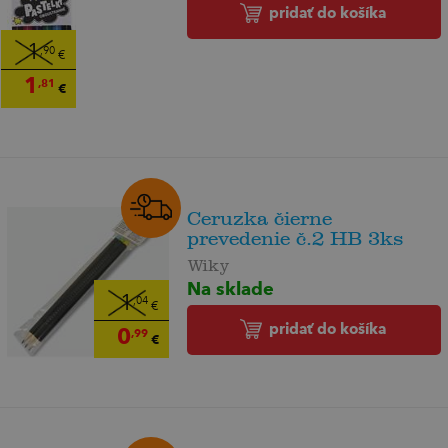
pridať do košíka
1
,90
€
1
,81
€
Ceruzka čierne
prevedenie č.2 HB 3ks
Wiky
Na sklade
1
,04
€
pridať do košíka
0
,99
€