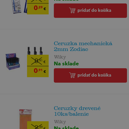
0
,29
€
pridať do košíka
Ceruzka mechanická
2mm Zodiac
Wiky
0
,91
Na sklade
€
0
,91
€
pridať do košíka
Ceruzky drevené
10ks/balenie
Wiky
Na sklade
2
,39
€