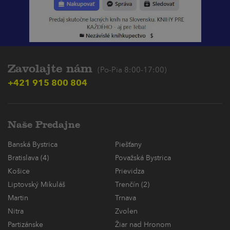
Zavolajte nám
(Po-Pia 8:00-17:00)
+421 915 800 804
Naše Predajne
Banská Bystrica
Piešťany
Bratislava (4)
Považská Bystrica
Košice
Prievidza
Liptovský Mikuláš
Trenčín (2)
Martin
Trnava
Nitra
Zvolen
Partizánske
Žiar nad Hronom