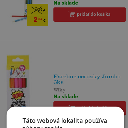
Na sklade
2
,83
€
pridať do košíka
2
,83
€
Farebné ceruzky Jumbo
6ks
Wiky
Na sklade
pridať do košíka
3
Táto webová lokalita používa
,59
€
,59