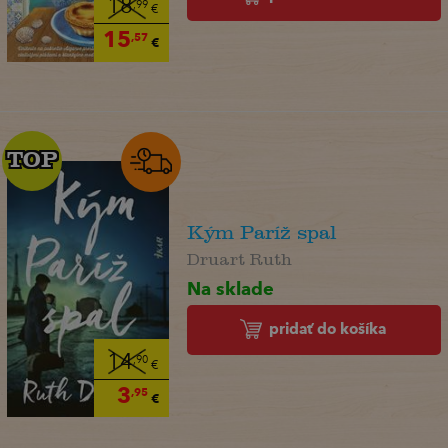
18
,99
€
15
,57
€
TOP
TOP
Kým Paríž spal
Druart Ruth
Na sklade
pridať do košíka
14
,90
€
3
,95
€