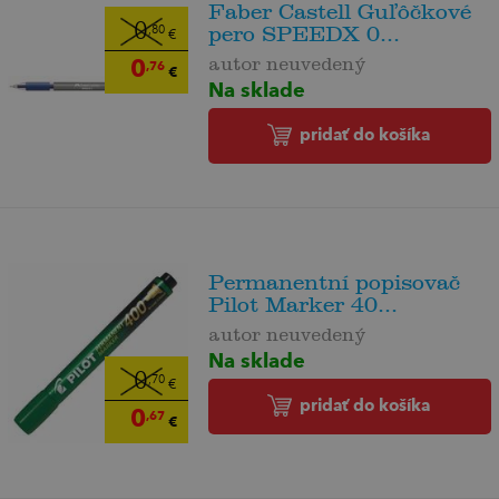
Faber Castell Guľôčkové
0
pero SPEEDX 0...
,80
€
autor neuvedený
0
,76
€
Na sklade
pridať do košíka
Permanentní popisovač
Pilot Marker 40...
autor neuvedený
Na sklade
0
,70
€
pridať do košíka
0
,67
€