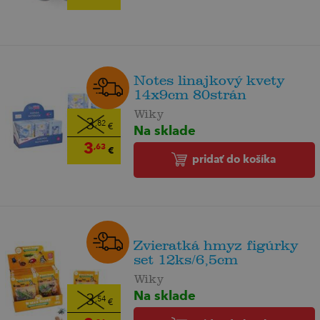
Notes linajkový kvety
14x9cm 80strán
Wiky
3
,82
Na sklade
€
3
,63
€
pridať do košíka
Zvieratká hmyz figúrky
set 12ks/6,5cm
Wiky
Na sklade
3
,54
€