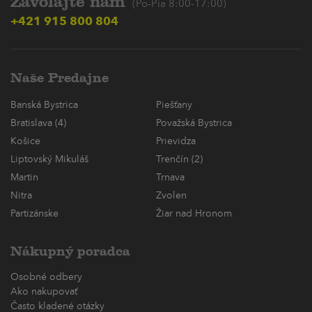
Zavolajte nám
(Po-Pia 8:00-17:00)
+421 915 800 804
Naše Predajne
Banská Bystrica
Piešťany
Bratislava (4)
Považská Bystrica
Košice
Prievidza
Liptovský Mikuláš
Trenčín (2)
Martin
Trnava
Nitra
Zvolen
Partizánske
Žiar nad Hronom
Nákupný poradca
Osobné odbery
Ako nakupovať
Často kladené otázky