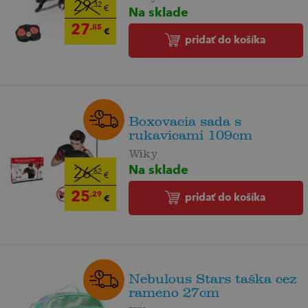
29
,32
Na sklade
€
27
,85
€
pridať do košíka
Boxovacia sada s
rukavicami 109cm
Wiky
Na sklade
26
,62
€
25
,29
pridať do košíka
€
Nebulous Stars taška cez
rameno 27cm