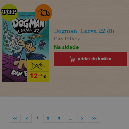
TOP
TOP
Dogman. Larva 22 (8)
Dav Pilkey
Na sklade
pridať do košíka
14
,95
€
12
,86
€
1
<<
<
2
3
...
>
>>