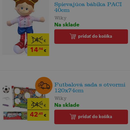
Spievajúca bábika PACI
40cm
Wiky
Na sklade
pridať do košíka
14
,94
€
14
,94
€
Futbalová sada s otvormi
120x74cm
Wiky
Na sklade
44
,68
€
42
,45
€
pridať do košíka