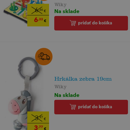
Wiky
6
Na sklade
,66
€
6
,33
€
pridať do košíka
Hrkálka zebra 19cm
Wiky
Na sklade
pridať do košíka
3
,97
€
3
,77
€