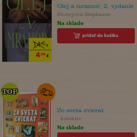
Olej a mramor, 2. vydanie
Storeyová Stephanie
Na sklade
pridať do košíka
14
,90
€
4
,95
€
TOP
TOP
Zo sveta zvierat
. kolektív
Na sklade