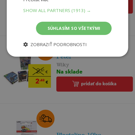
2
,57
pridať do košíka
€
SHOW ALL PARTNERS
(1913) →
2
,44
€
SÚHLASÍM SO VŠETKÝMI
ZOBRAZIŤ PODROBNOSTI
Karty Dino 2v1 Čierny
Peter
Wiky
Na sklade
2
,61
€
2
,48
€
pridať do košíka
Plastelína 10ks