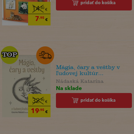
pridať do košíka
14
,50
€
7
,95
€
TOP
TOP
Mágia, čary a veštby v
ľudovej kultúr...
Nádaská Katarína
Na sklade
pridať do košíka
32
,90
€
19
,95
€