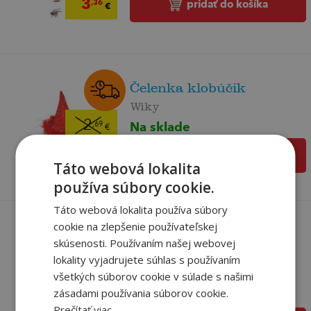
3
,36
pridať do košíka
€
Čelenka klobúčik
Wiky
2
Na sklade
,69
€
2
,56
€
pridať do košíka
Táto webová lokalita
používa súbory cookie.
Táto webová lokalita používa súbory
cookie na zlepšenie používateľskej
skúsenosti. Používaním našej webovej
Gumička do vlasov
lokality vyjadrujete súhlas s používaním
Wiky
všetkých súborov cookie v súlade s našimi
zásadami používania súborov cookie.
Na sklade
Prečítať viac