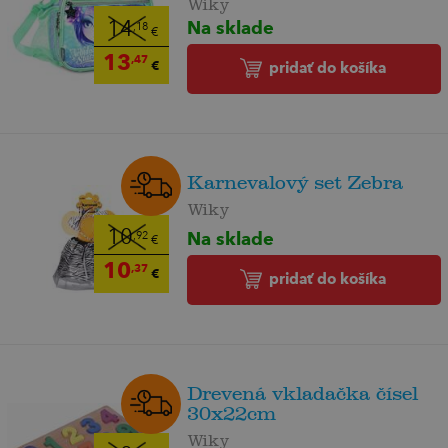
Wiky
Na sklade
14
,18
€
13
,47
€
pridať do košíka
Karnevalový set Zebra
Wiky
Na sklade
10
,92
€
10
,37
€
pridať do košíka
Drevená vkladačka čísel
30x22cm
Wiky