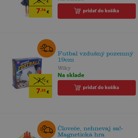
8
,15
€
7
,74
pridať do košíka
€
Futbal vzdušný pozemný
19cm
Wiky
Na sklade
7
,72
€
pridať do košíka
7
,33
€
Človeče, nehnevaj sa!-
Magnetická hra