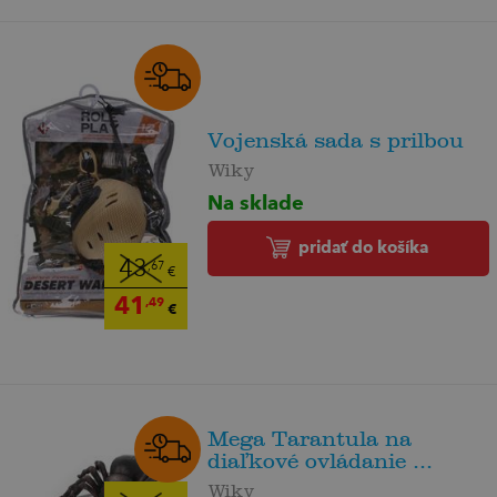
Vojenská sada s prilbou
Wiky
Na sklade
pridať do košíka
43
,67
€
41
,49
€
Mega Tarantula na
diaľkové ovládanie ...
Wiky