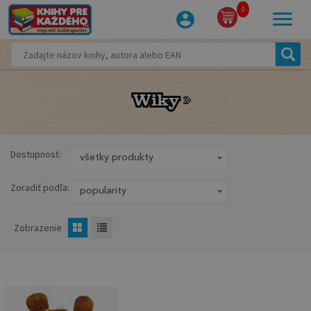
0
Wiky
Wiky
Dostupnosť:
Zoradiť podľa:
Zobrazenie