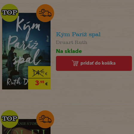
TOP
TOP
Kým Paríž spal
Druart Ruth
Na sklade
pridať do košíka
14
,90
€
3
,95
€
TOP
TOP