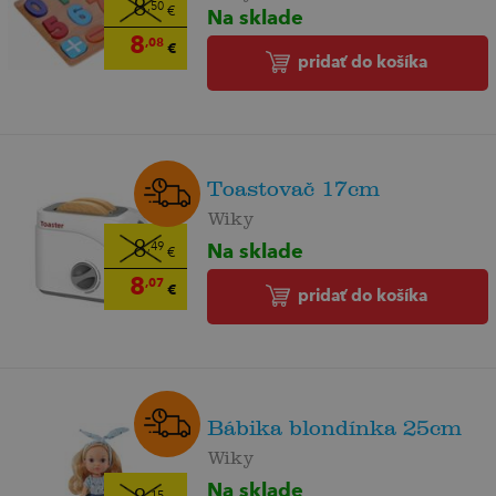
8
,50
Na sklade
€
8
,08
€
pridať do košíka
Toastovač 17cm
Wiky
8
Na sklade
,49
€
8
,07
€
pridať do košíka
Bábika blondínka 25cm
Wiky
Na sklade