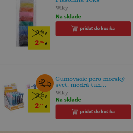
Wiky
Na sklade
pridať do košíka
2
,48
€
2
,36
€
Gumovacie pero morský
svet, modrá tuh...
Wiky
2
,22
€
Na sklade
2
,11
€
pridať do košíka