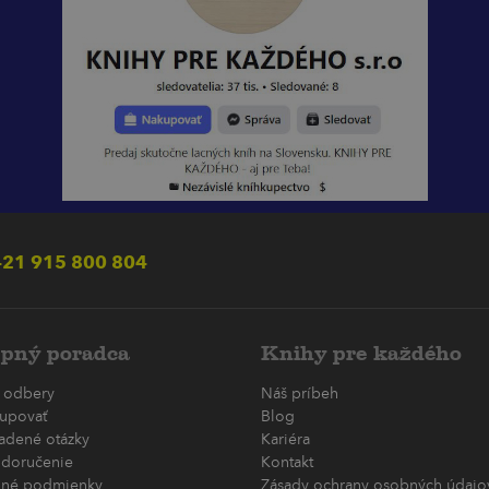
21 915 800 804
pný poradca
Knihy pre každého
 odbery
Náš príbeh
upovať
Blog
ladené otázky
Kariéra
 doručenie
Kontakt
né podmienky
Zásady ochrany osobných údajov