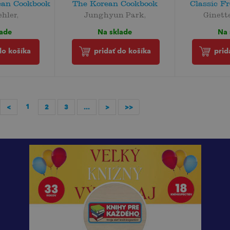
can Cookbook
The Korean Cookbook
Classic F
ehler,
Junghyun Park,
Ginett
lade
Na sklade
Na 
do košíka
pridať do košíka
prid
1
<
2
3
...
>
>>