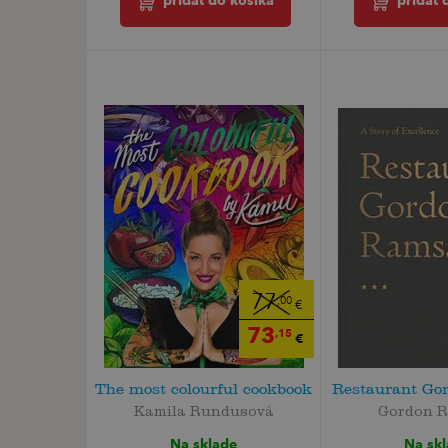
pridať do košíka
pridať 
77
,00
€
73
,15
€
The most colourful cookbook
Restaurant Go
Kamila Rundusová
Gordon R
Na sklade
Na sk