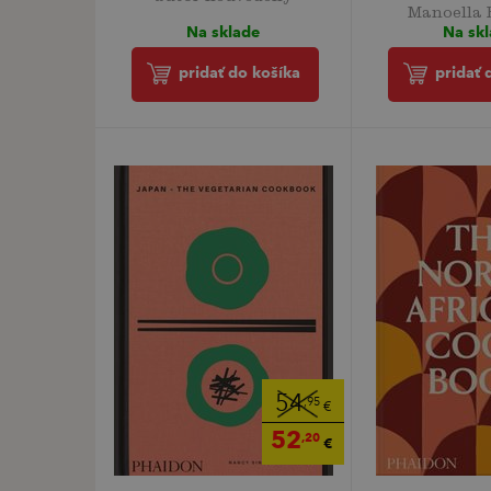
Manoella 
Na sklade
Na sk
pridať do košíka
pridať 
54
,95
€
52
,20
€