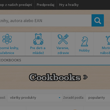
op z našich predajní
Predpredaj
Hry a hračky
orné knihy, 
Pre deti a 
Varenie, 
Motiv
  Hobby  
učebnice
mládež
zdravie
nábož
COOKBOOKS
Cookbooks
Cookbooks
osť:
Zoradiť podľa: