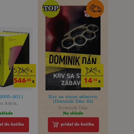
TOP
TOP
575
17
,00
,95
€
€
546
14
,25
,18
€
€
 2005–2011
Krv sa stane zábavou
(Dominik Dán 42)
n Adria,
Dominik Dán
sklade
Na sklade
ať do košíka
pridať do košíka