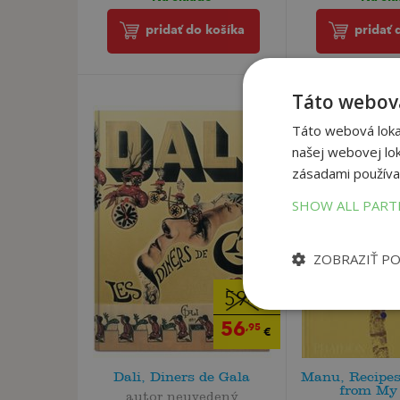
pridať do košíka
pridať 
Táto webová
Táto webová lokal
našej webovej lok
zásadami používa
SHOW ALL PAR
ZOBRAZIŤ P
59
,95
€
56
,95
€
Dali, Diners de Gala
Manu, Recipes
from My 
autor neuvedený