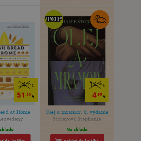
TOP
TOP
54
14
,95
,90
€
€
51
4
,10
,95
€
€
read at Home
Olej a mramor, 2. vydanie
neuvedený
Storeyová Stephanie
sklade
Na sklade