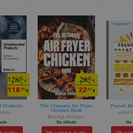
125
28
,00
,95
€
€
118
22
,75
,87
€
€
d Products
The Ultimate Air Fryer
French B
Chicken Book
Adria,
autor 
Khadija Siddiqui,
lade
Na 
Na sklade