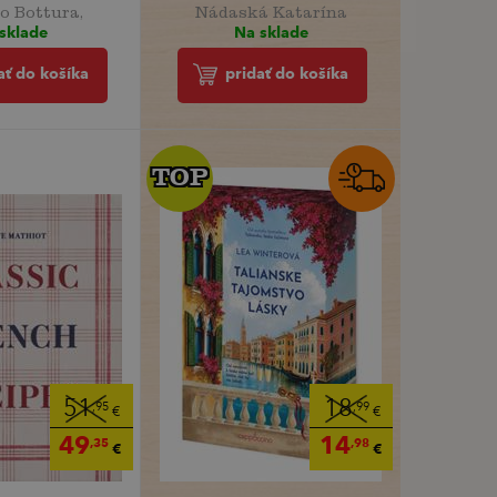
o Bottura,
Nádaská Katarína
sklade
Na sklade
ať do košíka
pridať do košíka
TOP
TOP
51
18
,95
,99
€
€
49
14
,35
,98
€
€