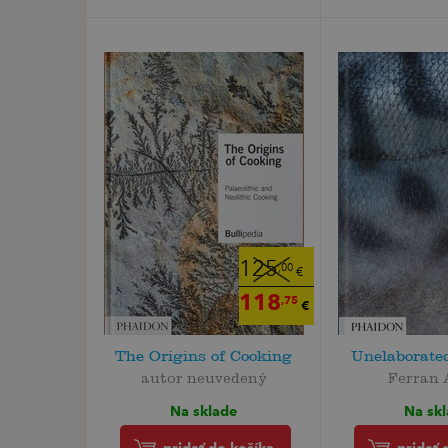
125
,00
€
118
,75
€
The Origins of Cooking
Unelaborate
autor neuvedený
Ferran 
Na sklade
Na sk