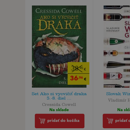
38
,90
€
36
,96
€
Set Ako si vycvičiť draka
Slovak Wi
5.-8. diel ...
Vladimír 
Cressida Cowell
Na sk
Na sklade
pridať 
pridať do košíka