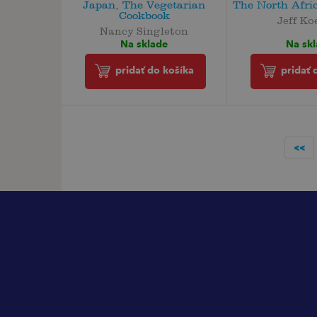
Japan, The Vegetarian
The North Afri
Cookbook
Jeff Ko
Nancy Singleton
Na sk
Na sklade
pridať 
pridať do košíka
<<