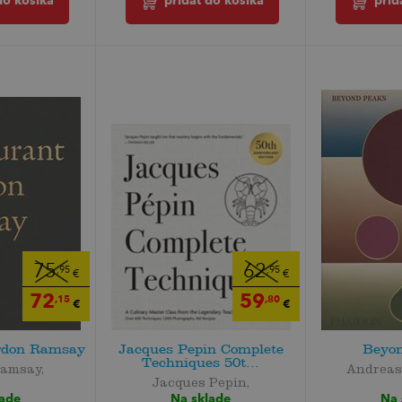
do košíka
prid
pridať do košíka
75
62
,95
,95
€
€
72
59
,15
,80
€
€
rdon Ramsay
Jacques Pepin Complete
Beyo
Techniques 50t...
amsay,
Andreas
Jacques Pepin,
lade
Na 
Na sklade