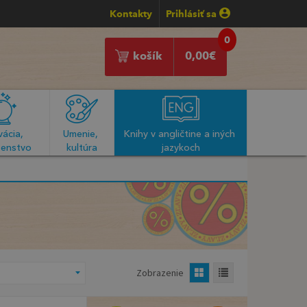
Kontakty
Prihlásiť sa
0
košík
0,00
€
ácia, 
Umenie, 
Knihy v angličtine a iných 
enstvo
kultúra
jazykoch
Zobrazenie