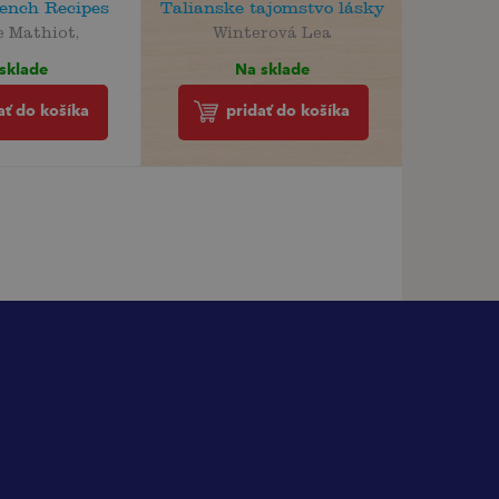
rench Recipes
Talianske tajomstvo lásky
e Mathiot,
Winterová Lea
sklade
Na sklade
ať do košíka
pridať do košíka