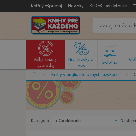
Knižný výpredaj
Novinky
Knižný Last Minute
T
Veľký knižný 
Hry, hračky a 
Odb
  Beletria  
výpredaj
viac
Knihy v angličtine a iných jazykoch
Kategória:
Dostupn