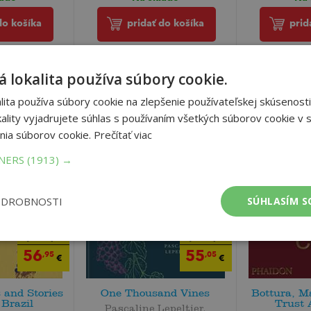
do košíka
prid
pridať do košíka
 lokalita používa súbory cookie.
ita používa súbory cookie na zlepšenie používateľskej skúsenosti
ality vyjadrujete súhlas s používaním všetkých súborov cookie v s
nia súborov cookie.
Prečítať viac
TNERS
(1913) →
ODROBNOSTI
SÚHLASÍM S
59
57
,95
,95
€
€
56
55
,95
,05
€
€
 and Stories
One Thousand Vines
Bottura, M
Brazil
Trust 
Pascaline Lepeltier,