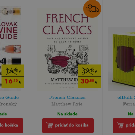
16
32
,95
,50
€
€
16
30
,10
,88
€
€
ne Guide
French Classics
elBulli
Hronský
Matthew Ryle,
Ferra
lade
Na sklade
Na 
do košíka
pridať do košíka
prid