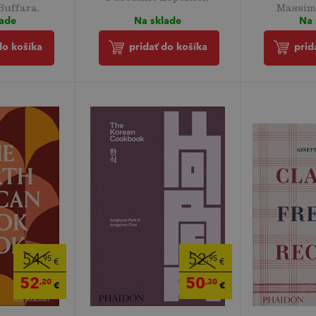
Buffara,
Massim
Na sklade
lade
Na 
pridať do košíka
do košíka
prid
54
52
,95
,95
€
€
52
50
,20
,30
€
€