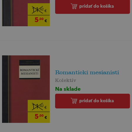
pridať do košíka
11
,62
€
5
,00
€
Romantickí mesianisti
Kolektív
Na sklade
pridať do košíka
11
,62
€
5
,00
€