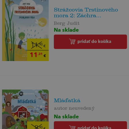
Strážcovia Trstinového
mora 2: Záchra...
Berg Judit
Na sklade
pridať do košíka
11
,90
€
11
,31
€
Mláďatká
autor neuvedený
Na sklade
9
pridať do košíka
,90
€