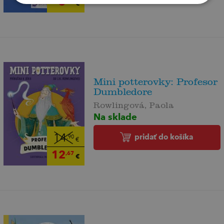
3
,00
€
Mini potterovky: Profesor
Dumbledore
Rowlingová, Paola
Na sklade
pridať do košíka
14
,90
€
12
,67
€