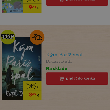
9
,41
€
TOP
TOP
Kým Paríž spal
Druart Ruth
Na sklade
pridať do košíka
14
,90
€
3
,95
€