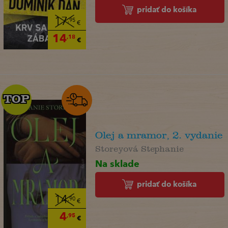
pridať do košíka
17
,95
€
14
,18
€
TOP
TOP
Olej a mramor, 2. vydanie
Storeyová Stephanie
Na sklade
pridať do košíka
14
,90
€
4
,95
€