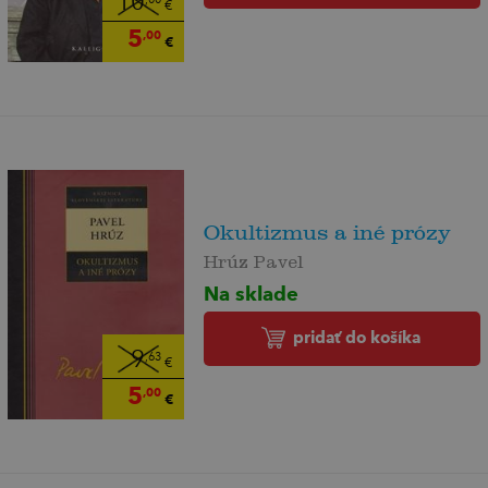
10
,00
€
5
,00
€
Okultizmus a iné prózy
Hrúz Pavel
Na sklade
pridať do košíka
9
,63
€
5
,00
€