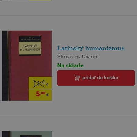
Latinský humanizmus
Škoviera Daniel
Na sklade
pridať do košíka
11
,62
€
5
,00
€