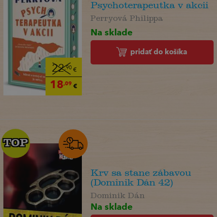
Psychoterapeutka v akcii
Perryová Philippa
Na sklade
pridať do košíka
22
,90
€
18
,09
€
TOP
TOP
Krv sa stane zábavou
(Dominik Dán 42)
Dominik Dán
Na sklade