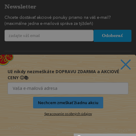
Newsletter
Chcete dostávať akciové ponuky priamo na váš e-mail?
(maximálne jedna e-mailová správa za týždeň)
Odoberať
Už nikdy nezmeškáte DOPRAVU ZDARMA a AKCIOVÉ
CENY 🙂📚
Nechcem zmeškať žiadnu akciu
Spracovanie osobných údajov
© 2016-2026 KNIHY PRE KAŽDÉHO s.r.o.