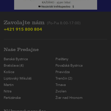
Zavolajte nám
(Po-Pia 8:00-17:00)
+421 915 800 804
Naše Predajne
Banská Bystrica
Piešťany
Bratislava (4)
Považská Bystrica
Košice
Prievidza
Liptovský Mikuláš
Trenčín (2)
Martin
Trnava
Nitra
Zvolen
Partizánske
Žiar nad Hronom