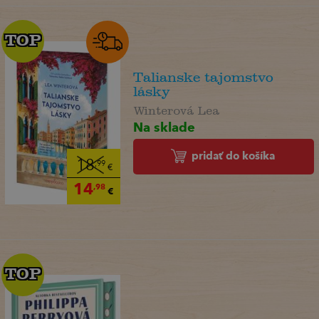
TOP
TOP
Talianske tajomstvo
lásky
Winterová Lea
Na sklade
pridať do košíka
18
,99
€
14
,98
€
TOP
TOP