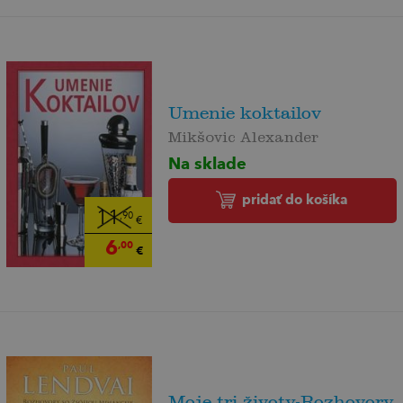
Umenie koktailov
Mikšovic Alexander
Na sklade
pridať do košíka
11
,90
€
6
,00
€
Moje tri životy-Rozhovory