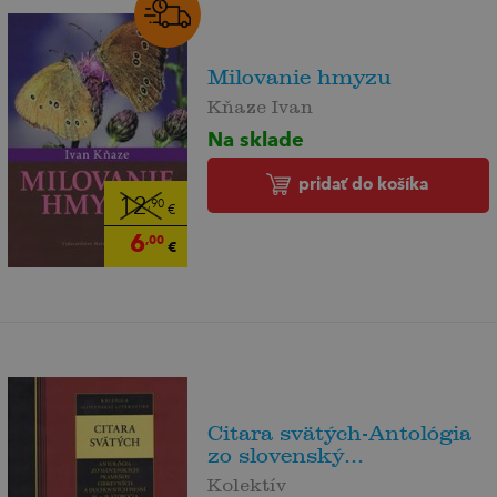
Milovanie hmyzu
Kňaze Ivan
Na sklade
pridať do košíka
12
,90
€
6
,00
€
Citara svätých-Antológia
zo slovenský...
Kolektív