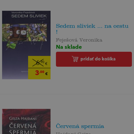
Sedem sliviek ... na cestu
!
Feješová Veronika
Na sklade
pridať do košíka
6
,90
€
3
,00
€
Červená spermia
Hajdani Gejza