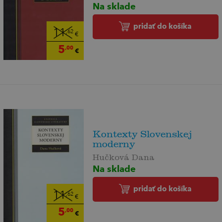
Na sklade
pridať do košíka
11
,62
€
5
,00
€
Kontexty Slovenskej
moderny
Hučková Dana
Na sklade
pridať do košíka
11
,62
€
5
,00
€