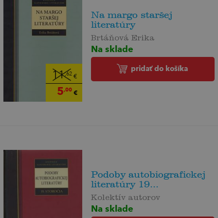
Na margo staršej
literatúry
Brtáňová Erika
Na sklade
pridať do košíka
11
,62
€
5
,00
€
Podoby autobiografickej
literatúry 19...
Kolektív autorov
Na sklade