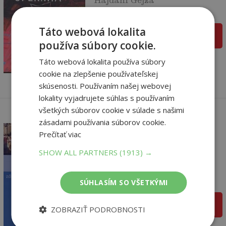
Na sklade
Táto webová lokalita
pridať do košíka
používa súbory cookie.
6
,80
€
3
Táto webová lokalita používa súbory
,00
€
cookie na zlepšenie používateľskej
skúsenosti. Používaním našej webovej
lokality vyjadrujete súhlas s používaním
všetkých súborov cookie v súlade s našimi
zásadami používania súborov cookie.
Prečítať viac
Tai-či - zdravý pohyb -
SHOW ALL PARTNERS
(1913) →
relaxačné med...
autor neuvedený
SÚHLASÍM SO VŠETKÝMI
Na sklade
pridať do košíka
ZOBRAZIŤ PODROBNOSTI
6
,61
€