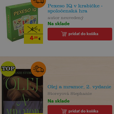
Pexeso IQ v krabičke -
spoločenská hra
autor neuvedený
Na sklade
4
,50
€
pridať do košíka
4
,28
€
TOP
TOP
Olej a mramor, 2. vydanie
Storeyová Stephanie
Na sklade
pridať do košíka