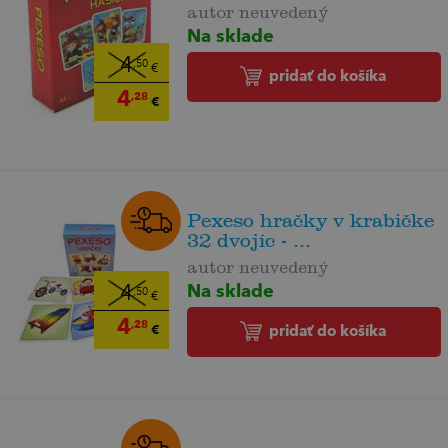
autor neuvedený
Na sklade
4
,50
€
pridať do košíka
4
,28
€
Pexeso hračky v krabičke
32 dvojíc - ...
autor neuvedený
Na sklade
4
,50
€
4
,28
€
pridať do košíka