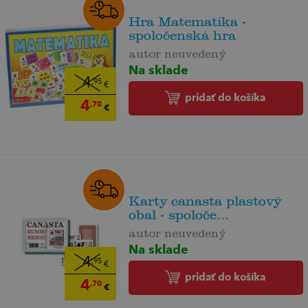
Hra Matematika -
spoločenská hra
autor neuvedený
Na sklade
4
,95
€
pridať do košíka
4
,70
€
Karty canasta plastový
obal - spoloče...
autor neuvedený
Na sklade
4
,95
€
pridať do košíka
4
,70
€