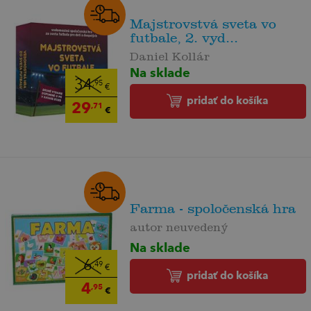
Majstrovstvá sveta vo
futbale, 2. vyd...
Daniel Kollár
Na sklade
34
,95
€
pridať do košíka
29
,71
€
Farma - spoločenská hra
autor neuvedený
Na sklade
6
,49
€
pridať do košíka
4
,95
€