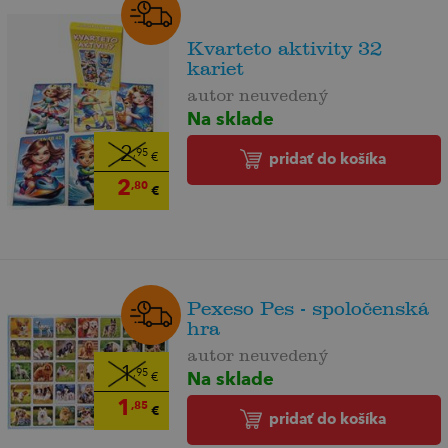
Kvarteto aktivity 32
kariet
autor neuvedený
Na sklade
2
,95
pridať do košíka
€
2
,80
€
Pexeso Pes - spoločenská
hra
autor neuvedený
1
Na sklade
,95
€
1
,85
€
pridať do košíka