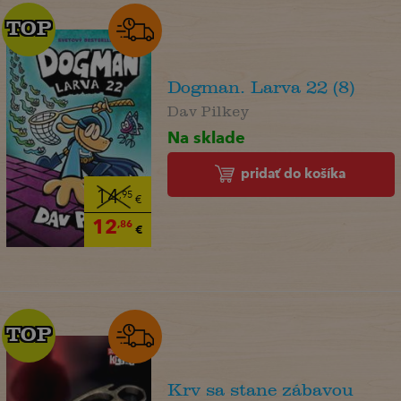
TOP
TOP
Dogman. Larva 22 (8)
Dav Pilkey
Na sklade
pridať do košíka
14
,95
€
12
,86
€
TOP
TOP
Krv sa stane zábavou