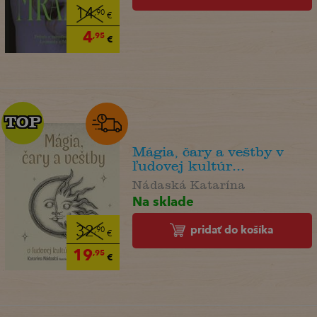
14
,90
€
4
,95
€
TOP
TOP
Mágia, čary a veštby v
ľudovej kultúr...
Nádaská Katarína
Na sklade
pridať do košíka
32
,90
€
19
,95
€