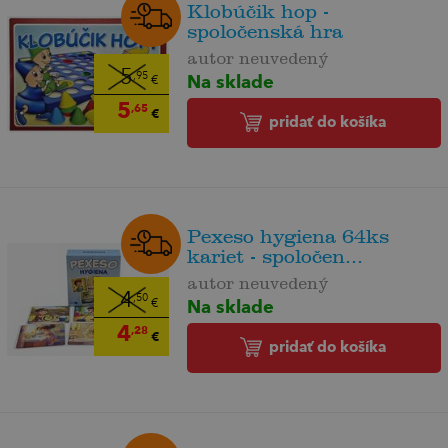
Klobúčik hop -
spoločenská hra
autor neuvedený
5
Na sklade
,95
€
5
,65
€
pridať do košíka
Pexeso hygiena 64ks
kariet - spoločen...
autor neuvedený
4
,50
Na sklade
€
4
,28
€
pridať do košíka