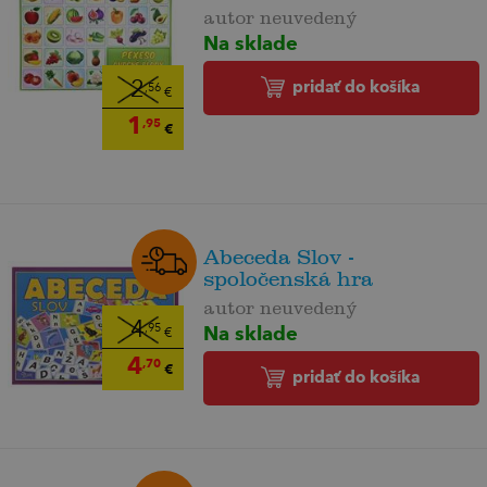
autor neuvedený
Na sklade
pridať do košíka
2
,56
€
1
,95
€
Abeceda Slov -
spoločenská hra
autor neuvedený
4
Na sklade
,95
€
4
,70
€
pridať do košíka