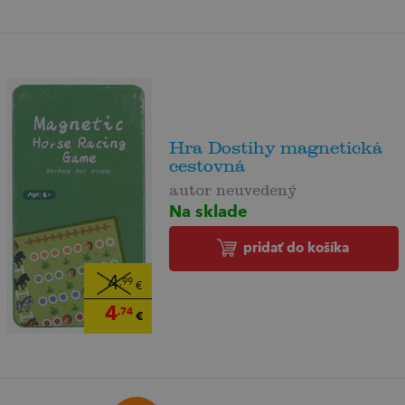
Hra Dostihy magnetická
cestovná
autor neuvedený
Na sklade
pridať do košíka
4
,99
€
4
,74
€