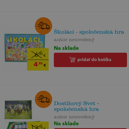
Školáci - spoločenská hra
autor neuvedený
Na sklade
6
,49
€
pridať do košíka
4
,95
€
Dostihový Svet -
spoločenská hra
autor neuvedený
Na sklade
13
,78