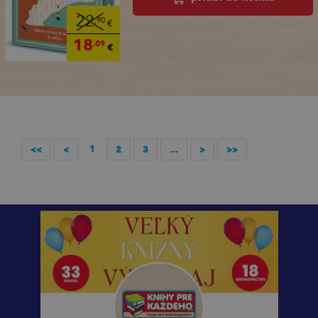
22
,90
€
18
,09
€
1
<<
<
2
3
...
>
>>