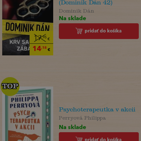
(Dominik Dán 42)
Dominik Dán
Na sklade
pridať do košíka
17
,95
€
14
,18
€
TOP
TOP
Psychoterapeutka v akcii
Perryová Philippa
Na sklade
pridať do košíka