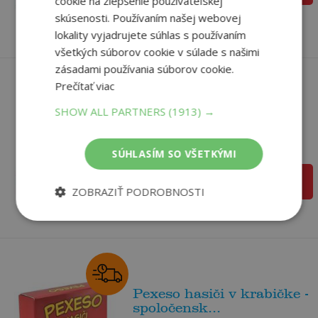
cookie na zlepšenie používateľskej
4
,28
€
skúsenosti. Používaním našej webovej
lokality vyjadrujete súhlas s používaním
všetkých súborov cookie v súlade s našimi
zásadami používania súborov cookie.
Prečítať viac
Pexeso farma v krabičke
SHOW ALL PARTNERS
(1913) →
32 dvojíc - s...
autor neuvedený
Na sklade
SÚHLASÍM SO VŠETKÝMI
4
,50
€
pridať do košíka
4
,28
€
ZOBRAZIŤ PODROBNOSTI
Pexeso hasiči v krabičke -
spoločensk...