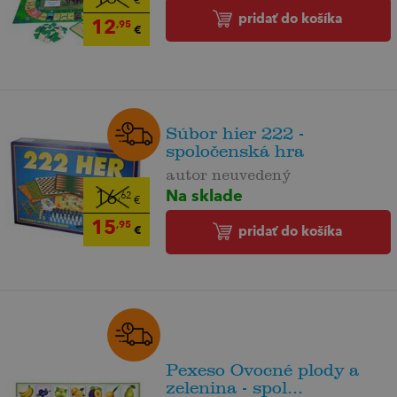
€
pridať do košíka
12
,95
€
Súbor hier 222 -
spoločenská hra
autor neuvedený
Na sklade
16
,62
€
15
,95
€
pridať do košíka
Pexeso Ovocné plody a
zelenina - spol...