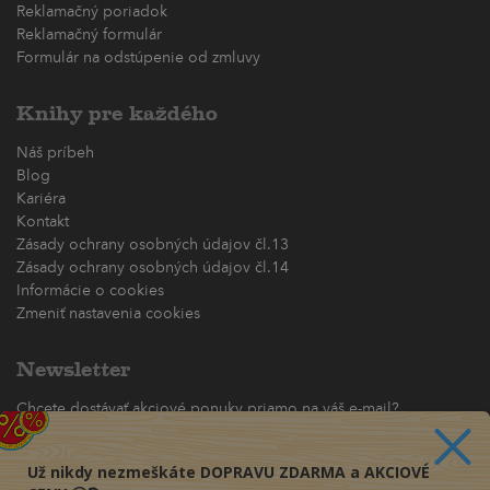
Reklamačný poriadok
Reklamačný formulár
Formulár na odstúpenie od zmluvy
Knihy pre každého
Náš príbeh
Blog
Kariéra
Kontakt
Zásady ochrany osobných údajov čl.13
Zásady ochrany osobných údajov čl.14
Informácie o cookies
Zmeniť nastavenia cookies
Newsletter
Chcete dostávať akciové ponuky priamo na váš e-mail?
(maximálne jedna e-mailová správa za týždeň)
Už nikdy nezmeškáte DOPRAVU ZDARMA a AKCIOVÉ
Odoberať