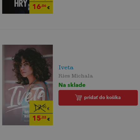
16
,06
€
Iveta
Ries Michala
Na sklade
pridať do košíka
17
,90
€
15
,22
€