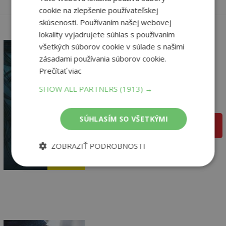
cookie na zlepšenie používateľskej
skúsenosti. Používaním našej webovej
lokality vyjadrujete súhlas s používaním
všetkých súborov cookie v súlade s našimi
zásadami používania súborov cookie.
Prečítať viac
Zadrž dych
SHOW ALL PARTNERS
(1913) →
Ries Michala
Predpredaj (25.08.2026)
SÚHLASÍM SO VŠETKÝMI
pridať do košíka
16
,90
€
ZOBRAZIŤ PODROBNOSTI
13
,35
€