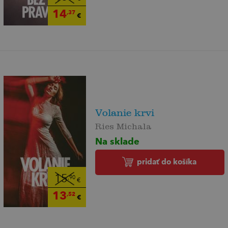
14
,37
€
Volanie krvi
Ries Michala
Na sklade
pridať do košíka
15
,90
€
13
,52
€