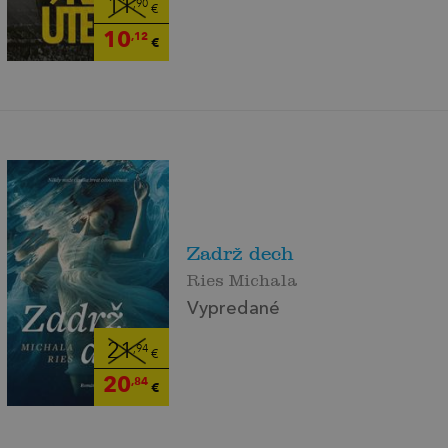
11
,90
€
10
,12
€
Zadrž dech
Ries Michala
Vypredané
21
,94
€
20
,84
€