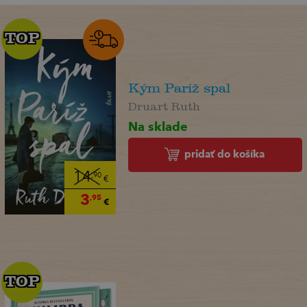
TOP
TOP
Kým Paríž spal
Druart Ruth
Na sklade
pridať do košíka
14
,90
€
3
,95
€
TOP
TOP