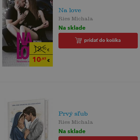
Na love
Ries Michala
Na sklade
pridať do košíka
12
,90
€
10
,97
€
Prvý sľub
Ries Michala
Na sklade