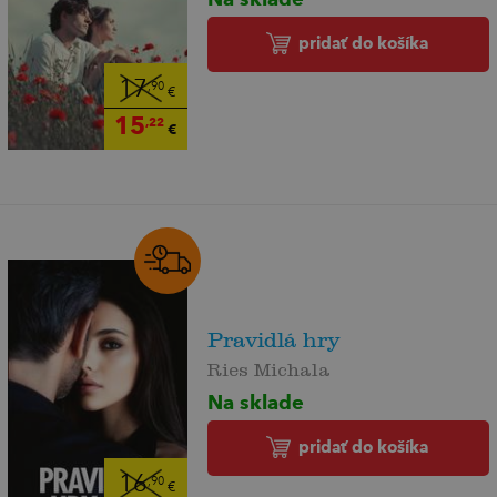
pridať do košíka
17
,90
€
15
,22
€
Pravidlá hry
Ries Michala
Na sklade
pridať do košíka
16
,90
€