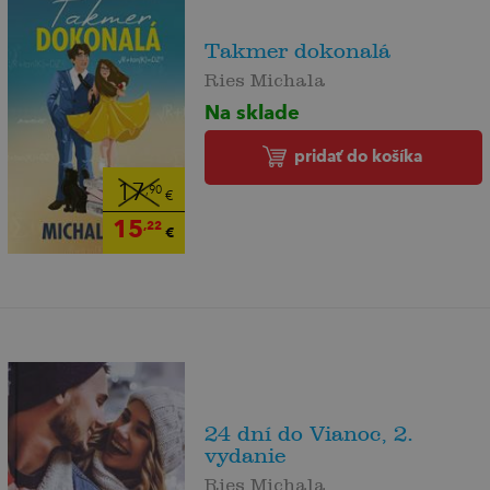
Takmer dokonalá
Ries Michala
Na sklade
pridať do košíka
17
,90
€
15
,22
€
24 dní do Vianoc, 2.
vydanie
Ries Michala