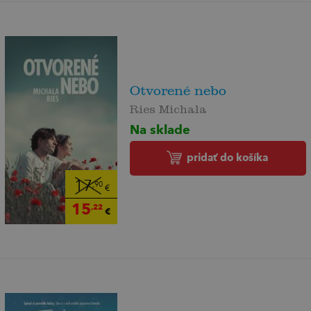
Otvorené nebo
Ries Michala
Na sklade
pridať do košíka
17
,90
€
15
,22
€