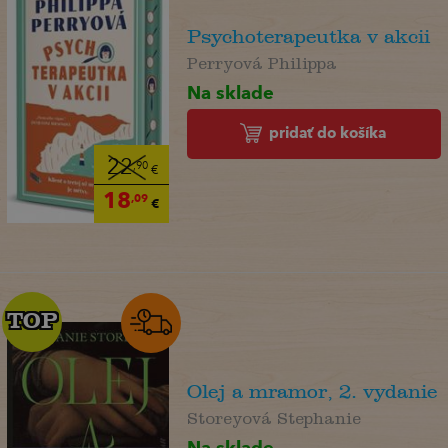
Psychoterapeutka v akcii
Perryová Philippa
Na sklade
pridať do košíka
22
,90
€
18
,09
€
TOP
TOP
Olej a mramor, 2. vydanie
Storeyová Stephanie
Na sklade