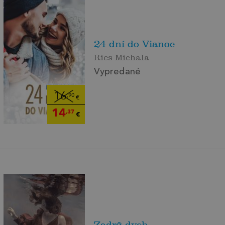
24 dní do Vianoc
Ries Michala
Vypredané
16
,90
€
14
,37
€
Zadrž dych