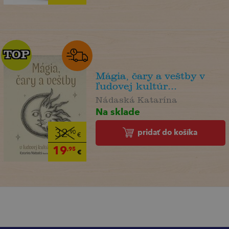
TOP
TOP
Mágia, čary a veštby v
ľudovej kultúr...
Nádaská Katarína
Na sklade
pridať do košíka
32
,90
€
19
,95
€