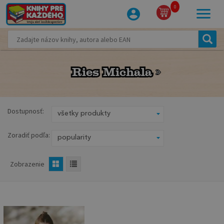
0
Ries Michala
Ries Michala
Dostupnosť:
Zoradiť podľa:
Zobrazenie