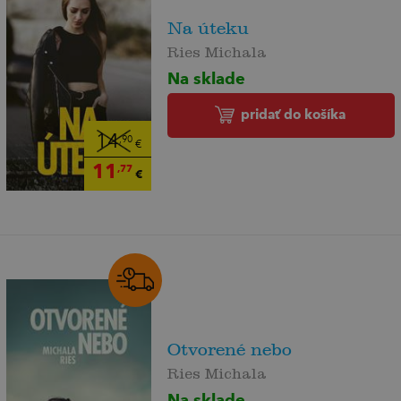
Na úteku
Ries Michala
Na sklade
pridať do košíka
14
,90
€
11
,77
€
Otvorené nebo
Ries Michala
Na sklade