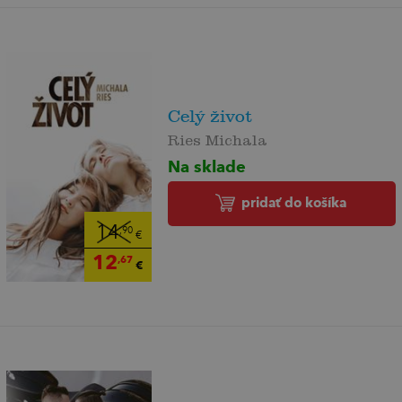
Celý život
Ries Michala
Na sklade
pridať do košíka
14
,90
€
12
,67
€