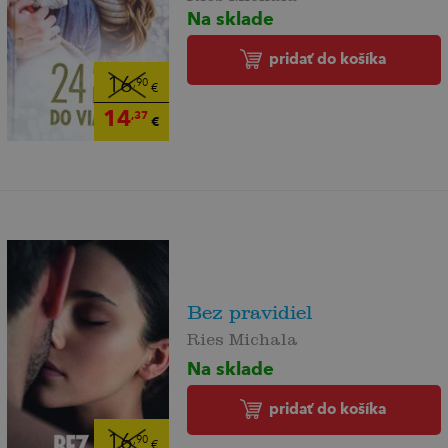
Na sklade
pridať do košíka
16
,90
€
14
,37
€
Bez pravidiel
Ries Michala
Na sklade
pridať do košíka
16
,90
€