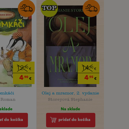
TOP
TOP
12
14
,90
,90
€
€
4
4
,90
,95
€
€
omkáči
Olej a mramor, 2. vydanie
t Roman
Storeyová Stephanie
sklade
Na sklade
ať do košíka
pridať do košíka