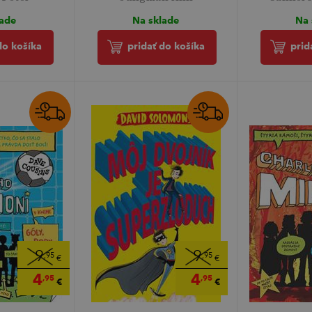
lade
Na sklade
Na 
do košíka
pridať do košíka
prid
9
9
,95
,95
€
€
4
4
,95
,95
€
€