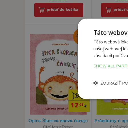
pridať do košíka
pridať 
Táto webová
Táto webová lokal
našej webovej lok
zásadami používa
SHOW ALL PAR
ZOBRAZIŤ P
18
,90
€
12
,95
€
Opica Škorica znova čaruje
Prázdniny s op
Stoličný Peter
Stoličný