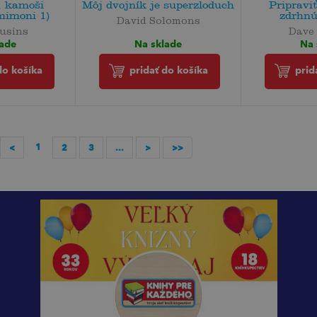
, kamoši
Môj dvojník je superzloduch
Pripraviť
mimoni 1)
zdrhnúť
David Solomons
usins
Dave
Na sklade
lade
Na 
pridať do košíka
do košíka
prid
1
<
2
3
...
>
>>