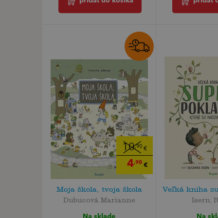
pridať do košíka
pridať 
10
,90
€
4
,90
€
Moja škola, tvoja škola
Veľká kniha s
Dubucová Marianne
Isern, 
Na sklade
Na sk