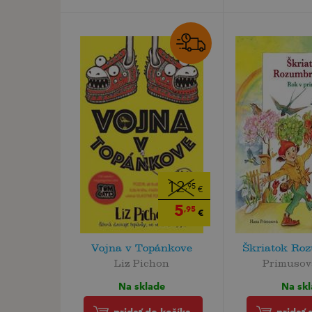
12
,95
€
5
,95
€
Vojna v Topánkove
Škriatok Ro
Liz Pichon
Primusov
Na sklade
Na sk