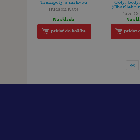
Trampoty s mrkvou
Góly, body
(Charlieho 
Hudson Kate
Dave Co
Na sklade
Na sk
pridať do košíka
pridať 
<<