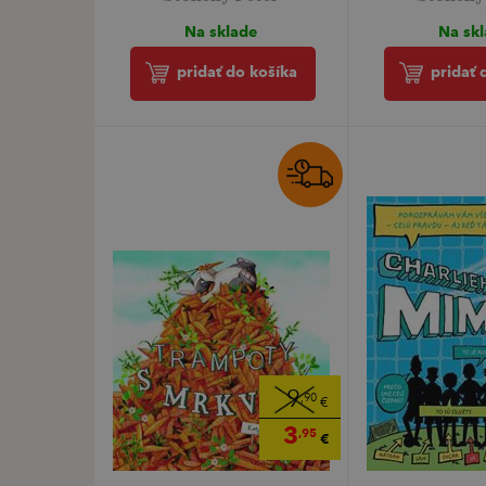
Na sklade
Na sk
pridať do košíka
pridať 
9
,90
€
3
,95
€