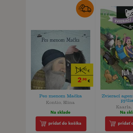
11
,90
€
2
,90
€
Pes menom Mačka
Zvierací agen
pytli
Kontio, Elina
Kaarla,
Na sklade
Na sk
pridať do košíka
pridať 