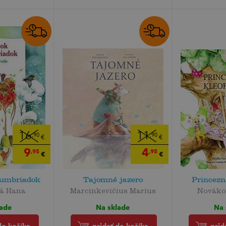
16
11
,90
,90
€
€
9
4
,95
,95
€
€
zumbriadok
Tajomné jazero
Princezn
á Hana
Marcinkevičius Marius
Nováko
lade
Na sklade
Na 