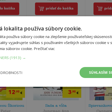
do košíka
pridať do košíka
prid
 lokalita používa súbory cookie.
ita používa súbory cookie na zlepšenie používateľskej skúsenosti
ality vyjadrujete súhlas s používaním všetkých súborov cookie v s
nia súborov cookie.
Prečítať viac
TNERS
(1913) →
ODROBNOSTI
SÚHLASÍM S
18
9
,90
,90
€
€
12
3
,95
,95
€
€
icou Škoricou
Saša a vĺča
Spievankov
 Peter
Jungman Ann
Cannero