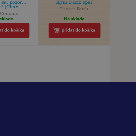
 sa, pozor...
Kým Paríž spal
! (Char...
Druart Ruth
 Cousins
Na sklade
sklade
pridať do košíka
ať do košíka