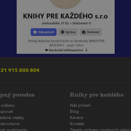
21 915 800 804
pný poradca
Knihy pre každého
 odbery
Náš príbeh
upovať
Blog
ladené otázky
Kariéra
 doručenie
Kontakt
né podmienky
Zásady ochrany osobných údajov