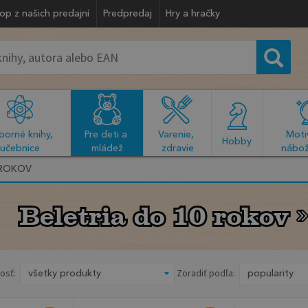
op z našich predajní
Predpredaj
Hry a hračky
orné knihy, 
Pre deti a 
Varenie, 
Motiv
  Hobby  
učebnice
mládež
zdravie
nábož
 ROKOV
Beletria do 10 rokov
Beletria do 10 rokov
osť:
Zoradiť podľa: