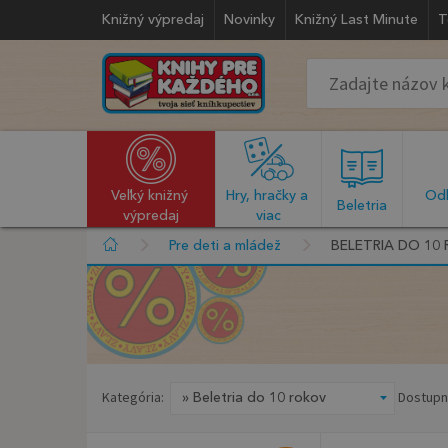
Knižný výpredaj
Novinky
Knižný Last Minute
T
Veľký knižný 
Hry, hračky a 
Odb
  Beletria  
výpredaj
viac
Pre deti a mládež
BELETRIA DO 10
Kategória:
Dostupn