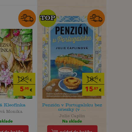
TOP
TOP
12
18
,00
,99
€
€
5
15
,95
,57
€
€
á Kleofínka
Penzión v Portugalsku bez
oriezky (v ...
vá Monika
Julie Caplin
sklade
Na sklade