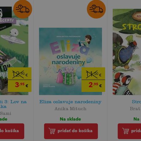
12
11
,90
,00
€
€
3
2
,95
,95
€
€
ti 3: Lov na
Eliza oslavuje narodeniny
Str
aka
Anika Mituch
Bra
 Sami
Na sklade
Na 
lade
pridať do košíka
prid
do košíka