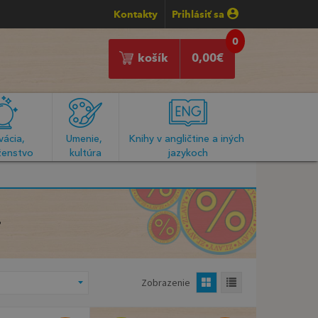
Kontakty
Prihlásiť sa
0
košík
0,00
€
ácia, 
Umenie, 
Knihy v angličtine a iných 
enstvo
kultúra
jazykoch
Zobrazenie