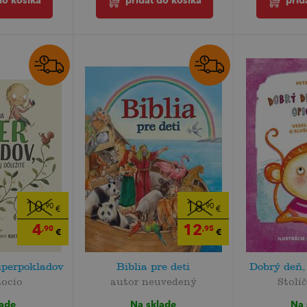
do košíka
pridať do košíka
prid
10
18
,90
,90
€
€
4
12
,90
,95
€
€
uperpokladov
Biblia pre deti
Dobrý deň,
Rocio
autor neuvedený
Stoli
lade
Na sklade
Na 