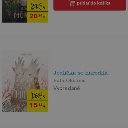
pridať do košíka
21
,94
€
20
,84
€
Jedlička se narodila
Bula Oksana
Vypredané
16
,44
€
15
,62
€