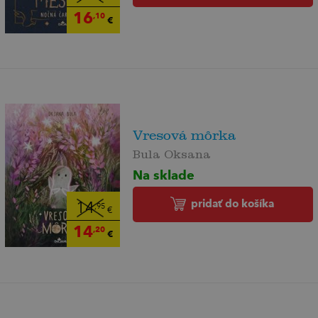
16
,10
€
Vresová môrka
Bula Oksana
Na sklade
pridať do košíka
14
,95
€
14
,20
€