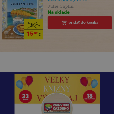
Julie Caplin
Na sklade
pridať do košíka
18
,99
€
15
,57
€