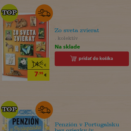
TOP
TOP
Zo sveta zvierat
. kolektív
Na sklade
pridať do košíka
14
,50
€
7
,95
€
TOP
TOP
Penzión v Portugalsku
bez oriezky (v ...