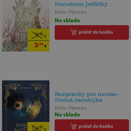
Narodenie jedličky
Bula Oksana
Na sklade
pridať do košíka
9
,90
€
3
,50
€
Rozprávky pre mesiac -
Nočná čarodejka
Bula Oksana
Na sklade
pridať do košíka
16
,95
€