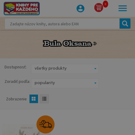
0
Bula Oksana
Bula Oksana
Dostupnosť:
Zoradiť podľa:
Zobrazenie