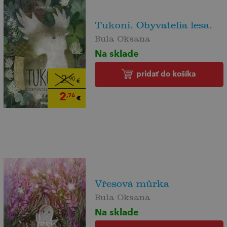
Tukoni. Obyvatelia lesa.
Bula Oksana
Na sklade
pridať do košíka
2
,90
€
2
,76
€
Vřesová můrka
Bula Oksana
Na sklade