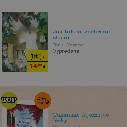
Jak tukoni zachránili
strom
Bula Oksana
Vypredané
14
,79
€
14
,05
€
TOP
TOP
Talianske tajomstvo
lásky
Winterová Lea