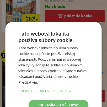
Na sklade
pridať do košíka
18
,99
€
14
,98
€
Táto webová lokalita
používa súbory cookie.
Táto webová lokalita používa súbory
cookie na zlepšenie používateľskej
TOP
TOP
skúsenosti. Používaním našej webovej
lokality vyjadrujete súhlas s používaním
všetkých súborov cookie v súlade s našimi
Olej a mramor, 2. vydanie
zásadami používania súborov cookie.
Storeyová Stephanie
Prečítať viac
Na sklade
SHOW ALL PARTNERS
(1913) →
pridať do košíka
14
,90
€
SÚHLASÍM SO VŠETKÝMI