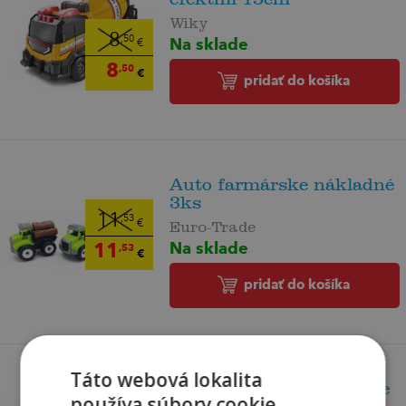
Wiky
8
Na sklade
,50
€
8
,50
€
pridať do košíka
Auto farmárske nákladné
3ks
11
,53
€
Euro-Trade
Na sklade
11
,53
€
pridať do košíka
Táto webová lokalita
Auto hasičské šrobovacie
používa súbory cookie.