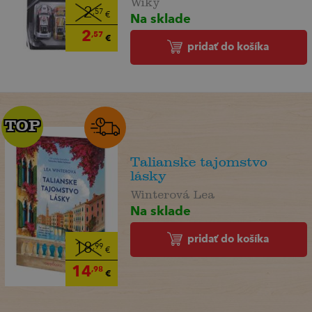
2
,57
Na sklade
€
2
,57
€
pridať do košíka
TOP
TOP
Talianske tajomstvo
lásky
Winterová Lea
Na sklade
pridať do košíka
18
,99
€
14
,98
€