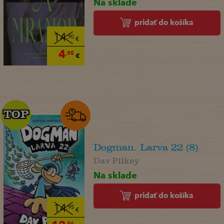
Na sklade
pridať do košíka
14
,90
€
4
,95
€
TOP
TOP
Dogman. Larva 22 (8)
Dav Pilkey
Na sklade
pridať do košíka
14
,95
€
,86