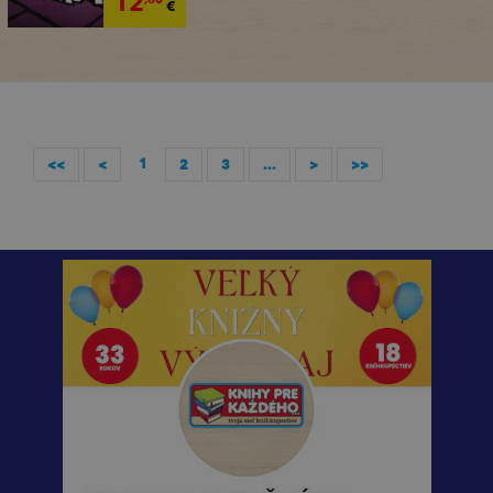
12
€
1
<<
<
2
3
...
>
>>