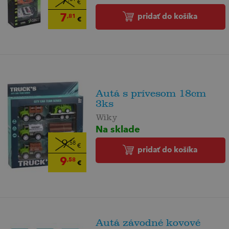
7
€
7
pridať do košíka
,81
€
Autá s prívesom 18cm
3ks
Wiky
Na sklade
9
,58
€
pridať do košíka
9
,58
€
Autá závodné kovové