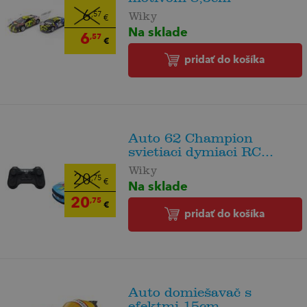
6
Wiky
,57
€
Na sklade
6
,57
€
pridať do košíka
Auto 62 Champion
svietiaci dymiaci RC...
Wiky
20
,75
€
Na sklade
20
,75
€
pridať do košíka
Auto domiešavač s
efektmi 15cm