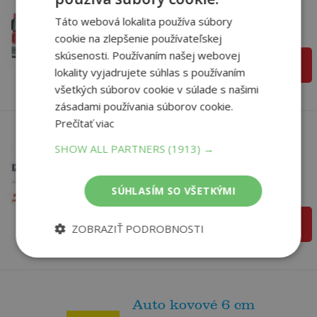
95 dielikov
Euro-Trade
Táto webová lokalita používa súbory
37
,22
Na sklade
€
cookie na zlepšenie používateľskej
37
,22
skúsenosti. Používaním našej webovej
€
pridať do košíka
lokality vyjadrujete súhlas s používaním
všetkých súborov cookie v súlade s našimi
zásadami používania súborov cookie.
Prečítať viac
Auto kov 6cm so
SHOW ALL PARTNERS
(1913) →
značkami
Wiky
SÚHLASÍM SO VŠETKÝMI
Na sklade
12
,99
€
12
,99
€
pridať do košíka
ZOBRAZIŤ PODROBNOSTI
Auto kovové 6 cm