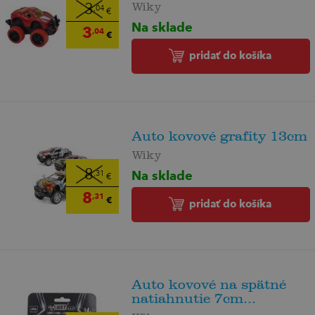
Wiky
3
,04
€
Na sklade
3
,04
€
pridať do košíka
Auto kovové grafity 13cm
Wiky
Na sklade
8
,31
€
8
,31
€
pridať do košíka
Auto kovové na spätné
natiahnutie 7cm...
Wiky