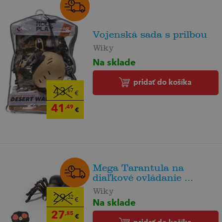
Vojenská sada s prilbou
Wiky
Na sklade
pridať do košíka
43
,67
€
41
,49
€
Mega Tarantula na
diaľkové ovládanie ...
Wiky
29
,32
Na sklade
€
27
,85
€