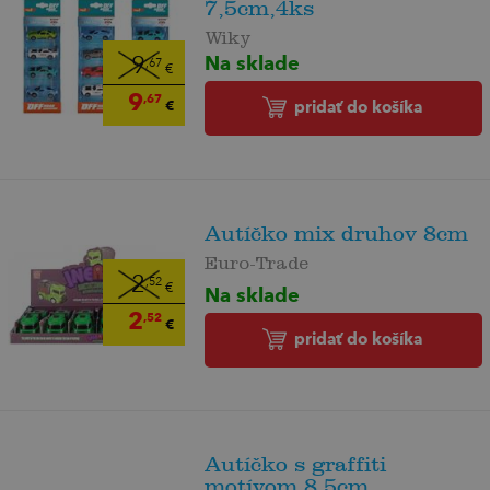
7,5cm,4ks
Wiky
Na sklade
9
,67
€
9
,67
€
pridať do košíka
Autíčko mix druhov 8cm
Euro-Trade
2
,52
€
Na sklade
2
,52
€
pridať do košíka
Autíčko s graffiti
motívom 8,5cm