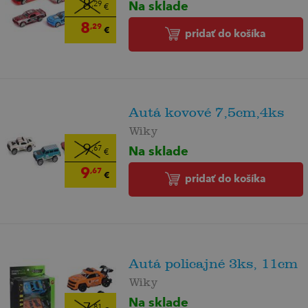
Na sklade
8
,29
€
8
,29
€
pridať do košíka
Autá kovové 7,5cm,4ks
Wiky
9
Na sklade
,67
€
9
,67
€
pridať do košíka
Autá policajné 3ks, 11cm
Wiky
Na sklade
,81