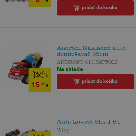
€
pridať do košíka
Androni Nákladné auto
domiešavač 35cm
ANDRONI-GIOCATTOLI
Na sklade
15
,37
€
pridať do košíka
15
,37
€
Autá kovové 3ks 1:64
Wiky