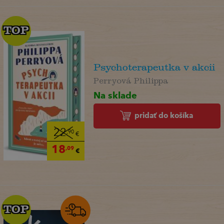
TOP
TOP
Psychoterapeutka v akcii
Perryová Philippa
Na sklade
pridať do košíka
22
,90
€
18
,09
€
TOP
TOP