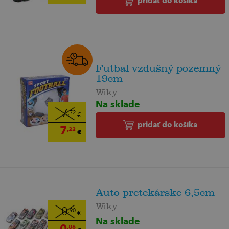
pridať do košíka
Futbal vzdušný pozemný
19cm
Wiky
Na sklade
7
,72
€
pridať do košíka
7
,33
€
Auto pretekárske 6,5cm
Wiky
0
,90
€
Na sklade
0
,86