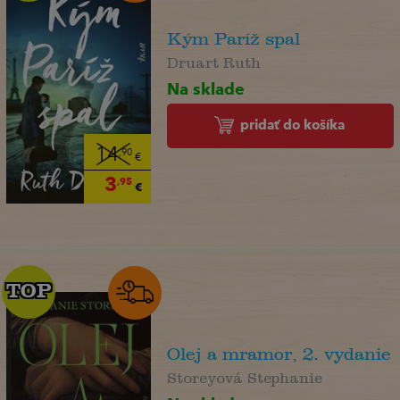
Kým Paríž spal
Druart Ruth
Na sklade
pridať do košíka
14
,90
€
3
,95
€
TOP
TOP
Olej a mramor, 2. vydanie
Storeyová Stephanie