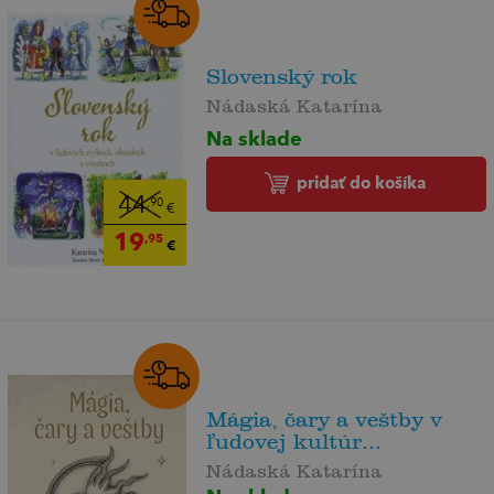
Slovenský rok
Nádaská Katarína
Na sklade
pridať do košíka
44
,90
€
19
,95
€
Mágia, čary a veštby v
ľudovej kultúr...
Nádaská Katarína