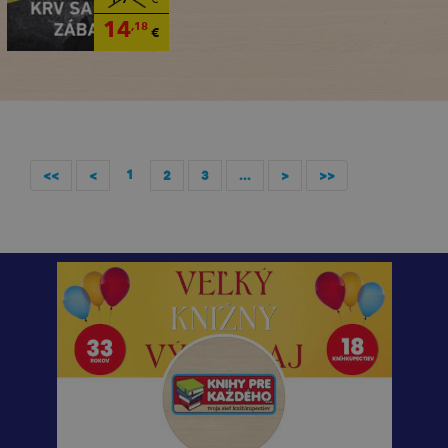
14
,18
€
1
<<
<
2
3
...
>
>>