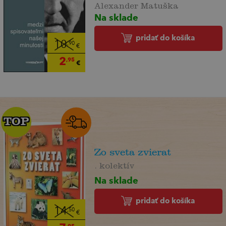
Alexander Matuška
Na sklade
pridať do košíka
10
,90
€
2
,95
€
TOP
TOP
Zo sveta zvierat
. kolektív
Na sklade
pridať do košíka
14
,50
€