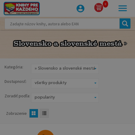
0
Slovensko a slovenské mestá
Slovensko a slovenské mestá
Kategória:
Dostupnosť:
Zoradiť podľa:
Zobrazenie