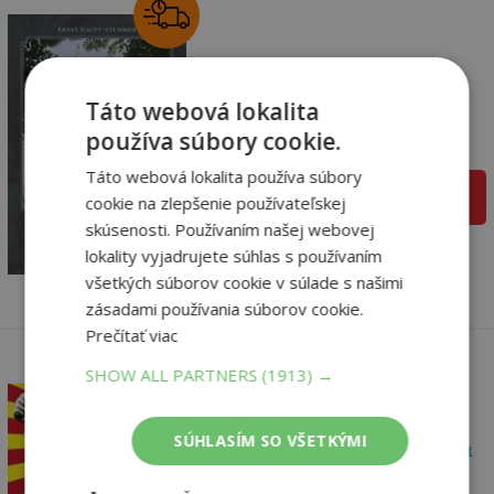
Šľachtický rod
Stummerovcov
Táto webová lokalita
Ernst Haupt Stummer
používa súbory cookie.
Na sklade
Táto webová lokalita používa súbory
pridať do košíka
cookie na zlepšenie používateľskej
14
,90
€
skúsenosti. Používaním našej webovej
5
,95
lokality vyjadrujete súhlas s používaním
€
všetkých súborov cookie v súlade s našimi
zásadami používania súborov cookie.
Prečítať viac
SHOW ALL PARTNERS
(1913) →
SÚHLASÍM SO VŠETKÝMI
Ukradnutý prejav Nikitu
Chruščova