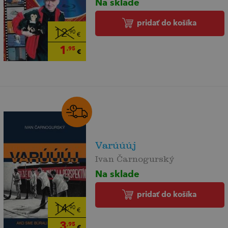
Na sklade
pridať do košíka
12
,90
€
1
,95
€
Varúúúj
Ivan Čarnogurský
Na sklade
pridať do košíka
14
,90
€
3
,95
€