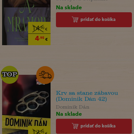
Na sklade
pridať do košíka
14
,90
€
4
,95
€
TOP
TOP
Krv sa stane zábavou
(Dominik Dán 42)
Dominik Dán
Na sklade
pridať do košíka
17
,95
€