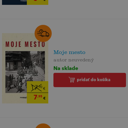
Moje mesto
autor neuvedený
Na sklade
pridať do košíka
17
,90
€
7
,95
€