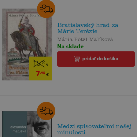
Bratislavský hrad za
Márie Terézie
Mária Pötzl-Malíková
Na sklade
pridať do košíka
15
,90
€
7
,95
€
Medzi spisovateľmi našej
minulosti