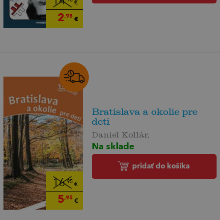
14
,90
€
2
,95
€
Bratislava a okolie pre
deti
Daniel Kollár,
Na sklade
pridať do košíka
16
,95
€
5
,95
€