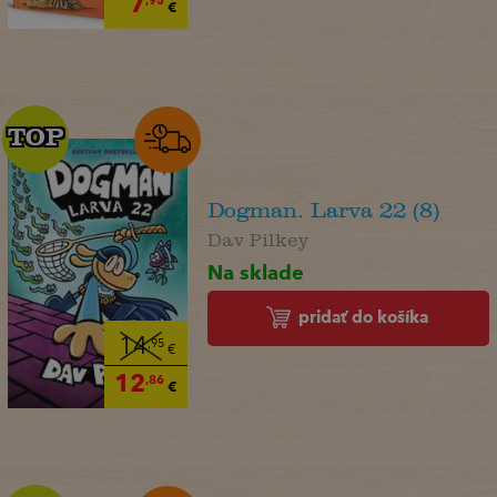
7
,95
€
TOP
TOP
Dogman. Larva 22 (8)
Dav Pilkey
Na sklade
pridať do košíka
14
,95
€
12
,86
€