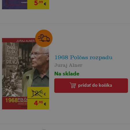
5
,99
€
1968 Polčas rozpadu
Juraj Alner
Na sklade
pridať do košíka
12
,90
€
4
,95
€