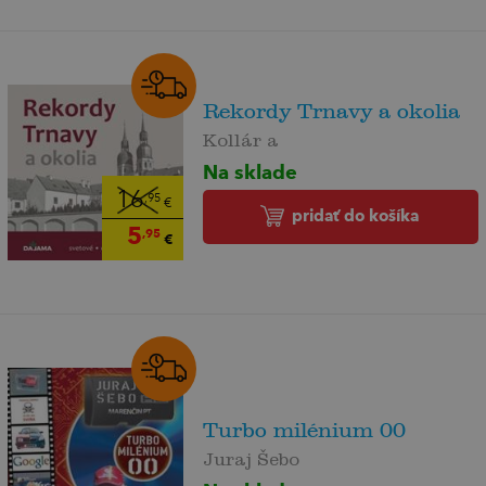
Rekordy Trnavy a okolia
Kollár a
Na sklade
16
,95
€
pridať do košíka
5
,95
€
Turbo milénium 00
Juraj Šebo