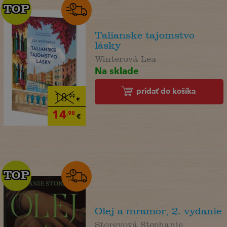
TOP
TOP
Talianske tajomstvo
lásky
Winterová Lea
Na sklade
pridať do košíka
18
,99
€
14
,98
€
TOP
TOP
Olej a mramor, 2. vydanie
Storeyová Stephanie