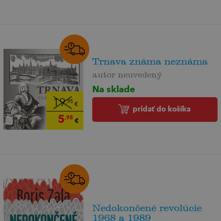
Trnava známa neznáma
autor neuvedený
Na sklade
19
,95
€
pridať do košíka
5
,95
€
Nedokončené revolúcie
1968 a 1989