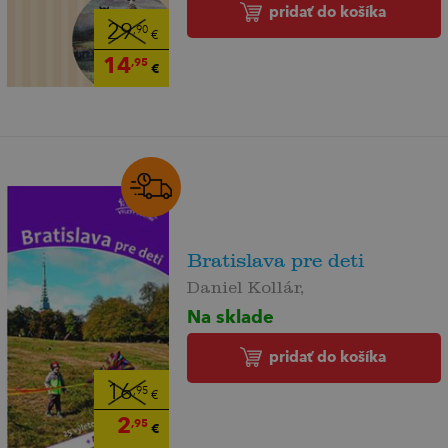
pridať do košíka
29
,90
€
14
,95
€
Bratislava pre deti
Daniel Kollár,
Na sklade
pridať do košíka
16
,95
€
2
,95
€