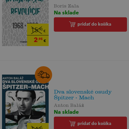
Boris Zala
Na sklade
pridať do košíka
15
,90
€
2
,95
€
Dva slovenské osudy
Špitzer - Mach
Anton Baláž
Na sklade
pridať do košíka