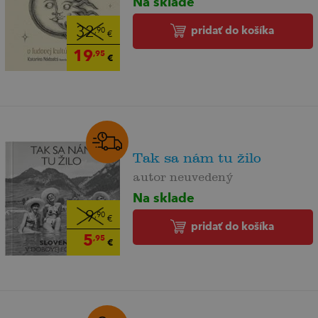
Na sklade
pridať do košíka
32
,90
€
19
,95
€
Tak sa nám tu žilo
autor neuvedený
Na sklade
9
,90
€
pridať do košíka
5
,95
€