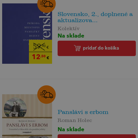
Slovensko, 2., doplnené a
aktualizova...
Kolektív
Na sklade
59
,90
pridať do košíka
€
12
,50
€
Panslávi s erbom
Roman Holec
Na sklade