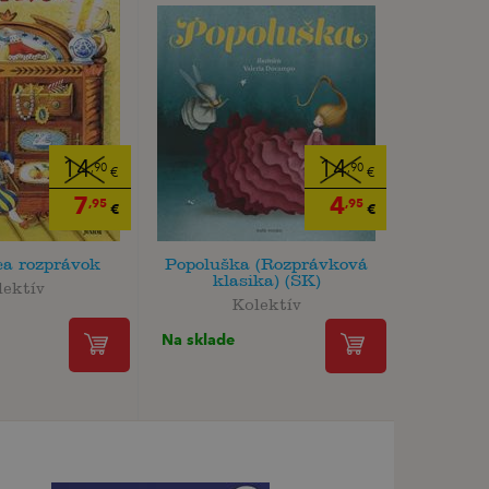
14
14
,90
,90
€
€
7
4
,95
,95
€
€
ca rozprávok
Popoluška (Rozprávková
klasika) (SK)
lektív
Kolektív
Na sklade