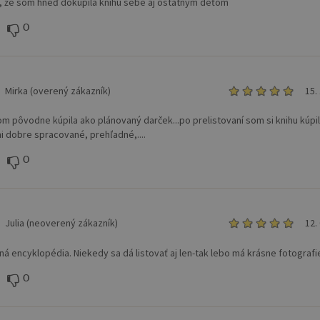
, že som hneď dokúpila knihu sebe aj ostatným deťom
0
Mirka (overený zákazník)
15.
om pôvodne kúpila ako plánovaný darček...po prelistovaní som si knihu kúpil
mi dobre spracované, prehľadné,....
0
Julia (neoverený zákazník)
12.
ná encyklopédia. Niekedy sa dá listovať aj len-tak lebo má krásne fotografi
0