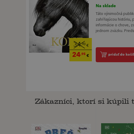
Na sklade
Táto výnimočná publik
zahŕňajúcou históriu, 
informácie o chove, zdr
jednom zväzku. Predst
34
,90
€
24
,95
pridať do koší
€
Zákazníci, ktorí si kúpili t