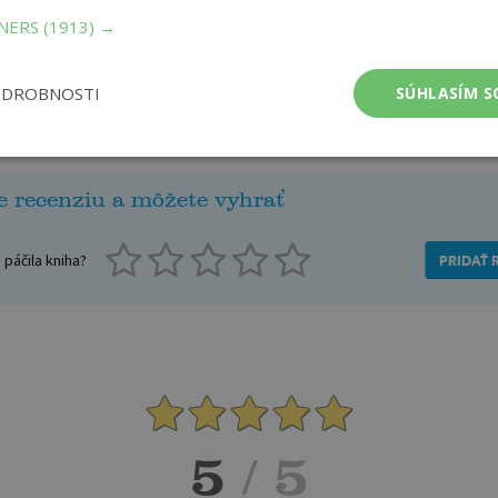
TNERS
(1913) →
ODROBNOSTI
SÚHLASÍM S
Recenzie čitateľov
e recenziu a môžete vyhrať
páčila kniha?
PRIDAŤ 
5
/ 5