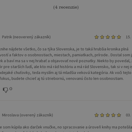
(
4 recenzie
)
Patrik (neoverený zákazník)
15.
knihe nájdete všetko, čo sa týka Slovenska, je to taká hrubšia kronika plná
vostí a faktov o osobnostiach, miestach, pamiatkach, prírode.. Dostal som 
k a baví ma sa v nej hrabať a objavovať nové poznatky. Niekto by povedal, 
r pre starších ľudí, ale kto má rád históriu a má rád Slovensko, tak si v nej i
adejaké chuťovky, teda myslím aj tá mladšia veková kategória. Ak voči tejto
 fokus, budete chcieť aj tú striebornú, venovanú čisto len osobnostiam.
0
Miroslava (overený zákazník)
03.
 som kúpila ako darček vnučke, no spracovanie a úroveň knihy ma potešil