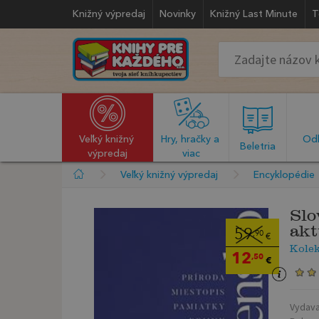
Knižný výpredaj
Novinky
Knižný Last Minute
T
Veľký knižný 
Hry, hračky a 
Odb
  Beletria  
výpredaj
viac
Veľký knižný výpredaj
Encyklopédie
Slo
akt
59
,90
€
Kolek
12
,50
€
Vydava