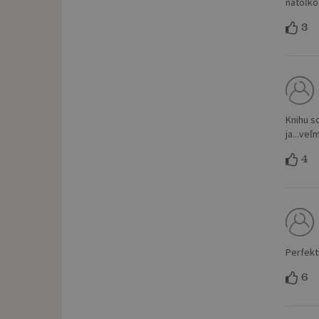
natoľko
3
Knihu s
ja...veľ
4
Perfekt
6