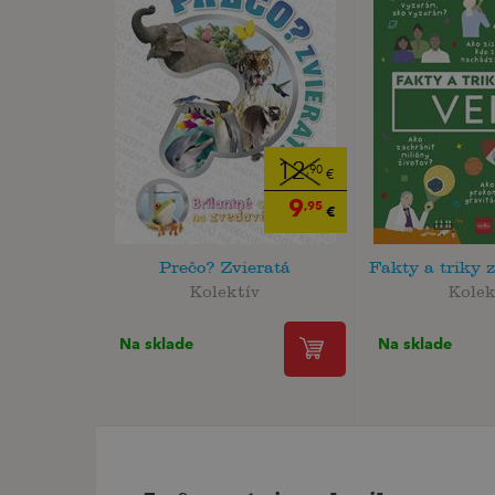
12
,90
€
9
,95
€
Prečo? Zvieratá
Fakty a triky 
Kolektív
Kolek
Na sklade
Na sklade