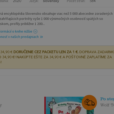
dania:
Jazyk:
Počet strán:
2020
slovenský
584
á encyklopédia Slovensko obsahuje viac než 5 000 abecedne zoradených
 zahŕňajúcich portréty vyše 1 000 výnimočných osobností spätých so
kom, profily približne 1 200...
formácií o knihe nižšie
nosť v našich predajniach
34,90 €
DORUČENIE CEZ PACKETU LEN ZA 1 €.
DOPRAVA ZADARM
 34,90 €! NAKÚPTE EŠTE ZA 34,90 € A POŠTOVNÉ ZAPLATÍME ZA
!
Po st
y
Wolf 