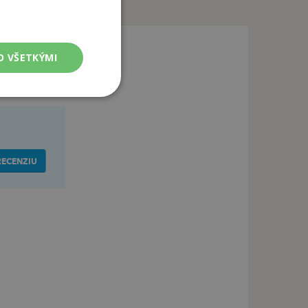
O VŠETKÝMI
RECENZIU