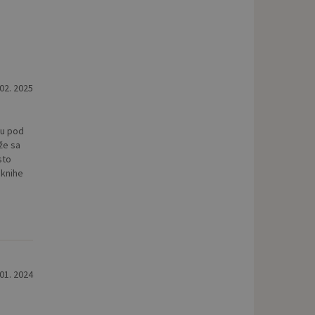
 02. 2025
ju pod
že sa
sto
 knihe
 01. 2024
a