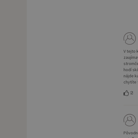
V tejto 
zaujíma
stromče
hodí skô
nájde k
chytíte
2
Pôvodne