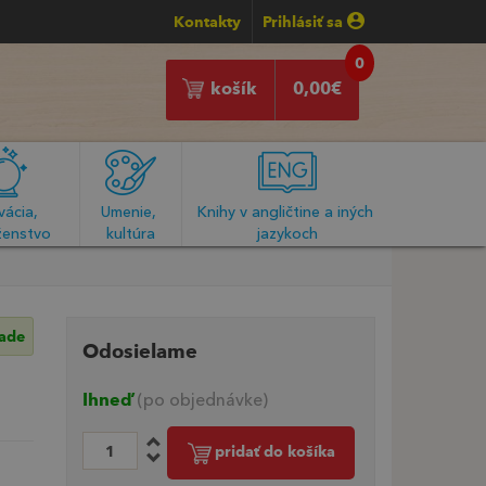
Kontakty
Prihlásiť sa
0
košík
0,00
€
ácia, 
Umenie, 
Knihy v angličtine a iných 
enstvo
kultúra
jazykoch
lade
Odosielame
Ihneď
(po objednávke)
pridať do košíka