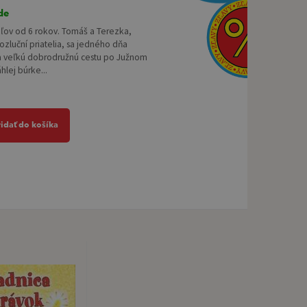
de
eľov od 6 rokov. Tomáš a Terezka,
ozluční priatelia, sa jedného dňa
a veľkú dobrodružnú cestu po Južnom
hlej búrke...
ridať do košíka