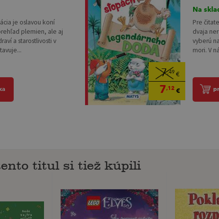
Na skla
ácia je oslavou koní
Pre čitat
prehľad plemien, ale aj
dvaja ner
aví a starostlivosti v
vyberú n
avuje...
mori. V ná
7
,49
€
7
,12
ka
p
€
ento titul si tiež kúpili