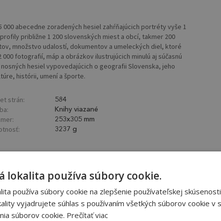
 000 abecedne zoradených hesiel zahŕňajúcich portréty vyše 1
ofily približne 1 200 slovenských miest a obcí, takmer 200
ktov, množstvo udalostí, dokumentov a umeleckých diel, ktoré
2 000 fotografií, máp a obrázkov ilustrujúcich minulú aj súčasnú
 60 nosných hesiel vypovedajúcich o geografii Slovenska, jeho
úre, histórii, umení a športe.
et strán:
584
ba:
Knihy viazané
mer:
253x305 mm
tnosť:
3237 g
 lokalita používa súbory cookie.
ita používa súbory cookie na zlepšenie používateľskej skúsenosti
ality vyjadrujete súhlas s používaním všetkých súborov cookie v s
nia súborov cookie.
Prečítať viac