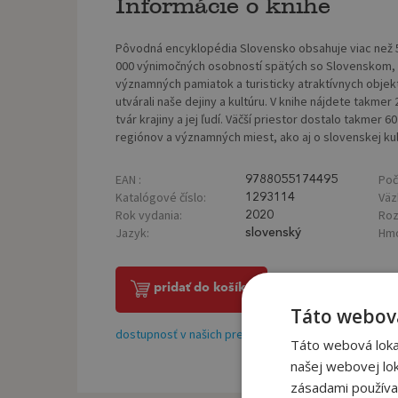
Informácie o knihe
Pôvodná encyklopédia Slovensko obsahuje viac než 5
000 výnimočných osobností spätých so Slovenskom, pr
významných pamiatok a turisticky atraktívnych obje
utvárali naše dejiny a kultúru. V knihe nájdete takmer 
tvár krajiny a jej ľudí. Väčší priestor dostalo takmer
regiónov a významných miest, ako aj o slovenskej kult
EAN :
Poč
9788055174495
Katalógové číslo:
Väz
1293114
Rok vydania:
Roz
2020
Jazyk:
Hmo
slovenský
pridať do košíka
Táto webová
dostupnosť v našich predajniach
Táto webová lokal
našej webovej lok
zásadami používa