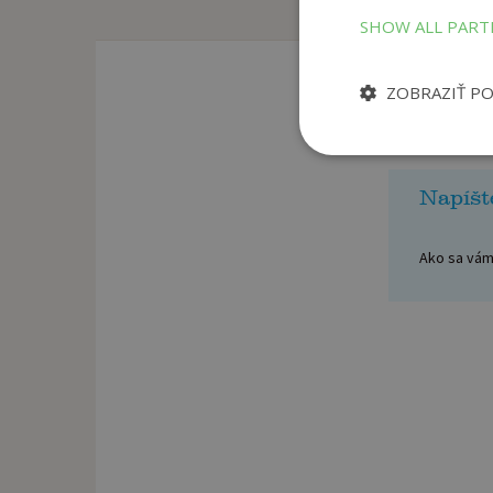
SHOW ALL PAR
ZOBRAZIŤ P
Napíšt
Ako sa vám 