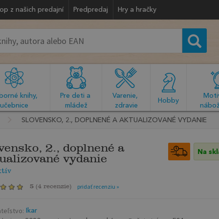
op z našich predajní
Predpredaj
Hry a hračky
orné knihy, 
Pre deti a 
Varenie, 
Motiv
  Hobby  
učebnice
mládež
zdravie
nábož
SLOVENSKO, 2., DOPLNENÉ A AKTUALIZOVANÉ VYDANIE
vensko, 2., doplnené a
Na sk
ualizované vydanie
tív
5
(
4 recenzie
)
pridať recenziu »
teľstvo:
Ikar