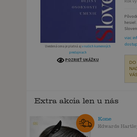
Rok vy
Pôvodn
hesiel
Slovens
viac in
dostup
Uvedená cena je platná aj
v našich kamenných
predajniach
POZRIEŤ UKÁŽKU
DO 
NAD
VÁS
Extra akcia len u nás
Kone
Edwards Hartle