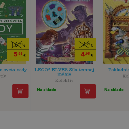
16
7
,90
,99
€
€
5
4
,95
,95
€
€
zo sveta vedy
LEGO® ELVES Sila temnej
Pokladni
mágie
tív
Ko
Kolektív
Na sklade
Na sklade