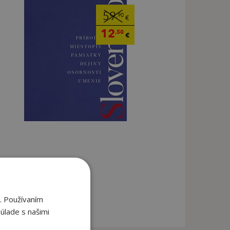
59
,90
€
12
,50
€
. Používaním
úlade s našimi