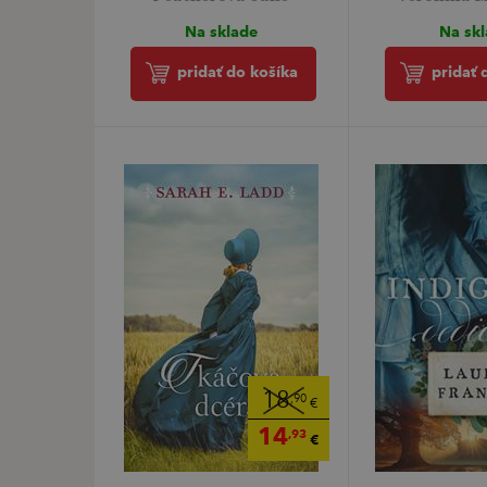
Na sklade
Na sk
pridať do košíka
pridať 
18
,90
€
14
,93
€