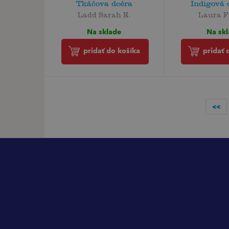
Tkáčova dcéra
Indigová 
Ladd Sarah E.
Laura F
Na sklade
Na sk
pridať do košíka
pridať 
<<