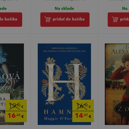
lade
Na sklade
Na 
do košíka
pridať do košíka
prid
19
16
,90
,90
€
€
16
14
,32
,37
€
€