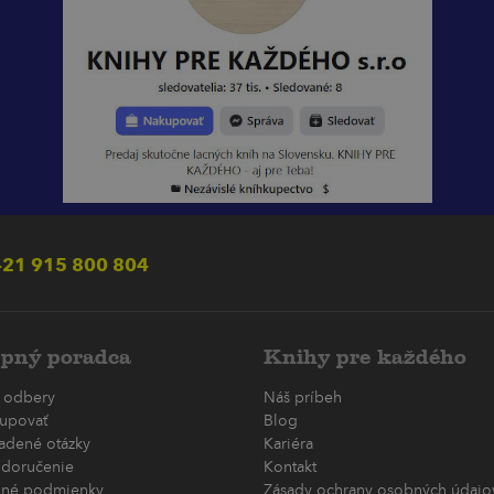
21 915 800 804
pný poradca
Knihy pre každého
 odbery
Náš príbeh
upovať
Blog
ladené otázky
Kariéra
 doručenie
Kontakt
né podmienky
Zásady ochrany osobných údajov