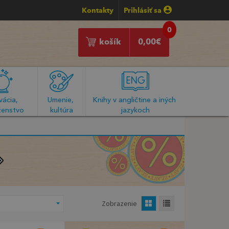
Kontakty
Prihlásiť sa
0
košík
0,00
€
ácia, 
Umenie, 
Knihy v angličtine a iných 
enstvo
kultúra
jazykoch
Zobrazenie