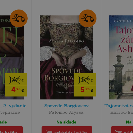
14
15
,90
,90
€
€
4
5
,95
,95
€
€
, 2. vydanie
Spovede Borgiovcov
Tajomstvá 
Stephanie
Palombo Alyssa
Harrod-Ea
lade
Na sklade
Na 