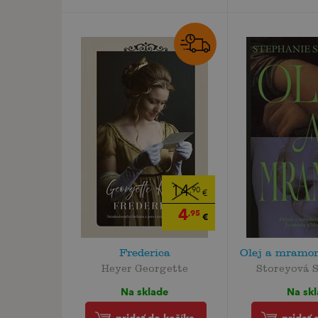
14
,90
€
4
,95
€
Frederica
Olej a mramor
Heyer Georgette
Storeyová 
Na sklade
Na sk