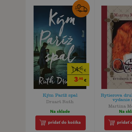
14
,90
€
3
,95
€
Kým Paríž spal
Rytierova dru
vydanie 
Druart Ruth
Martina M
Na sklade
Na sk
pridať do košíka
pridať 