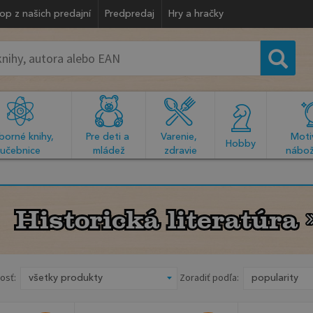
op z našich predajní
Predpredaj
Hry a hračky
orné knihy, 
Pre deti a 
Varenie, 
Motiv
  Hobby  
učebnice
mládež
zdravie
nábož
Historická literatúra
Historická literatúra
osť:
Zoradiť podľa: