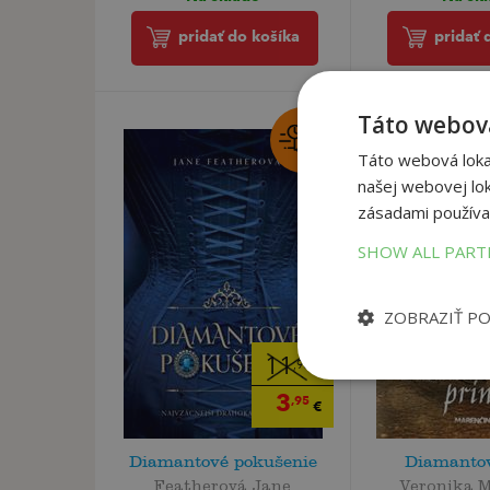
pridať 
pridať do košíka
Táto webová
Táto webová lokal
našej webovej lok
zásadami používa
SHOW ALL PAR
ZOBRAZIŤ P
11
,90
€
3
,95
€
Diamantové pokušenie
Diamantov
Featherová Jane
Veronika 