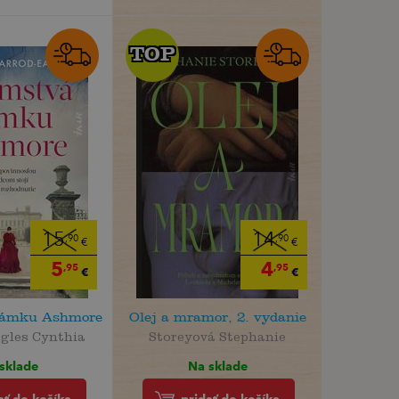
TOP
TOP
15
14
,90
,90
€
€
5
4
,95
,95
€
€
zámku Ashmore
Olej a mramor, 2. vydanie
gles Cynthia
Storeyová Stephanie
sklade
Na sklade