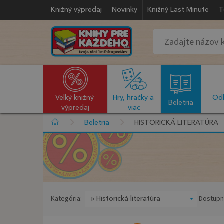
Knižný výpredaj
Novinky
Knižný Last Minute
T
Veľký knižný 
Hry, hračky a 
Odb
  Beletria  
výpredaj
viac
Beletria
HISTORICKÁ LITERATÚRA
Kategória:
Dostupn