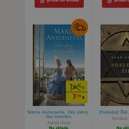
pridať do košíka
pridať 
16
,95
€
7
,95
€
Mária Antoinetta. Dni slávy,
Posledný Žid,
dni smútku
Gordon
Juliet Grey
Na sk
Na sklade