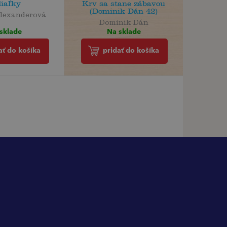
diaľky
Krv sa stane zábavou
(Dominik Dán 42)
lexanderová
Dominik Dán
sklade
Na sklade
ať do košíka
pridať do košíka