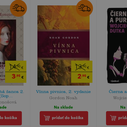
14
13
,90
,90
€
€
3
2
,95
,95
€
€
há šanca 2.
Vínna pivnica, 2. vydanie
Čierna 
(Sop...
Gordon Noah
Wojci
onošová
Na sklade
Na 
lade
pridať do košíka
prid
do košíka