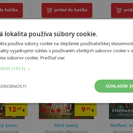
do košíka
pridať do košíka
prid
 lokalita používa súbory cookie.
ita používa súbory cookie na zlepšenie používateľskej skúsenosti
ality vyjadrujete súhlas s používaním všetkých súborov cookie v s
nia súborov cookie.
Prečítať viac
TNERS
(1913) →
ODROBNOSTI
SÚHLASÍM S
19
16
,90
,90
€
€
12
9
,95
,95
€
€
ý princ
Divé maky
Raffael, 
Magulová
Veronika Magulová
Storeyov