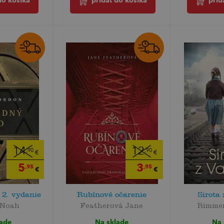
do košíka
pridať do košíka
prid
14
12
,90
,90
€
€
5
3
,95
,95
€
€
 2. vydanie
Rubínové očarenie
Sirota
 Noah
Featherová Jane
Rimmer
lade
Na sklade
Na 