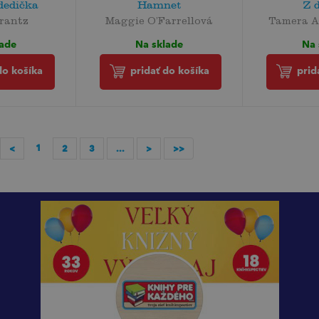
dedička
Hamnet
Z 
rantz
Maggie O’Farrellová
Tamera A
lade
Na sklade
Na 
do košíka
pridať do košíka
prid
1
<
2
3
...
>
>>