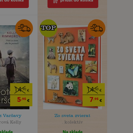
ať do košíka
pridať do košíka
TOP
TOP
14
14
,90
,50
€
€
5
7
,95
,95
€
€
 z Varšavy
Zo sveta zvierat
ová Kelly
. kolektív
sklade
Na sklade