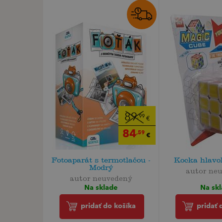
89
,99
€
84
,59
€
Fotoaparát s termotlačou -
Kocka hlavo
Modrý
autor ne
autor neuvedený
Na sk
Na sklade
pridať 
pridať do košíka