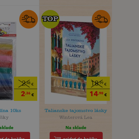
TOP
TOP
2
18
,48
,99
€
€
2
14
,36
,98
€
€
lína 10ks
Talianske tajomstvo lásky
Wiky
Winterová Lea
sklade
Na sklade