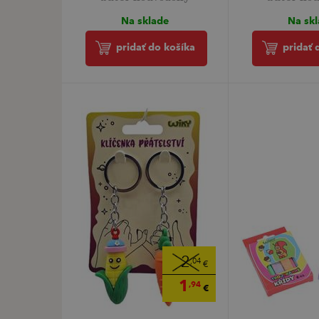
Na sklade
Na sk
pridať do košíka
pridať 
2
,04
€
1
,94
€