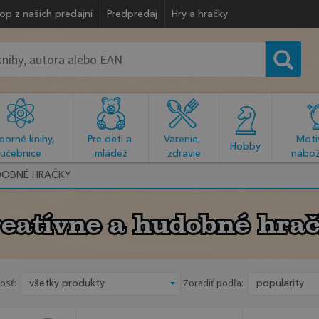
op z našich predajní
Predpredaj
Hry a hračky
orné knihy, 
Pre deti a 
Varenie, 
Motiv
  Hobby  
učebnice
mládež
zdravie
nábož
DOBNÉ HRAČKY
eatívne a hudobné hra
eatívne a hudobné hra
osť:
Zoradiť podľa: