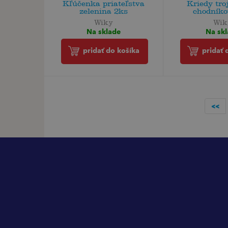
Kľúčenka priateľstva
Kriedy tro
zelenina 2ks
chodníko
Wiky
Wik
Na sklade
Na sk
pridať do košíka
pridať 
<<