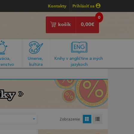
Kontakty
Prihlásiť sa
0
košík
0,00
€
ácia, 
Umenie, 
Knihy v angličtine a iných 
enstvo
kultúra
jazykoch
čky
čky
Zobrazenie