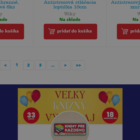
jhranné,
Antistresová stláčacia
Antistresový
vé 6ks
loptička 10cm
zmrz
y
Wiky
lade
Na sklade
Na 
do košíka
pridať do košíka
prid
1
<
2
3
...
>
>>