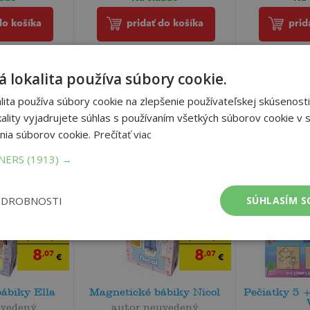
do košíka
pridať do košíka
prid
 lokalita používa súbory cookie.
ita používa súbory cookie na zlepšenie používateľskej skúsenosti
ality vyjadrujete súhlas s používaním všetkých súborov cookie v s
nia súborov cookie.
Prečítať viac
TNERS
(1913) →
ODROBNOSTI
SÚHLASÍM S
8
8
,49
,49
€
€
8
8
,07
,07
€
€
ábiky Ella
Magnetické bábiky Nicol
Pečiatky 5 
uvedený
autor neuvedený