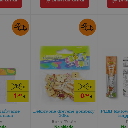
prid
do košíka
pridať do košíka
1
0
,50
,99
€
€
1
0
,43
,94
€
€
maľovanie
Dekoračné drevené gombíky
PEXI Maľova
a sada
30ks
Hap
y
Euro-Trade
lade
Na sklade
Na 