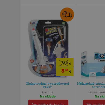
9
,28
€
8
,82
€
Raketoplán vystreľovací
Náhradné nápln
20cm
termot
Lamps
autor ne
Na sklade
Na sk