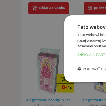
pridať do košíka
pridať 
Táto webová
Táto webová lokal
našej webovej lok
zásadami používa
SHOW ALL PAR
ZOBRAZIŤ P
8
,49
€
8
,07
€
Magnetické bábiky Alice
Magnetické b
autor neuvedený
autor ne