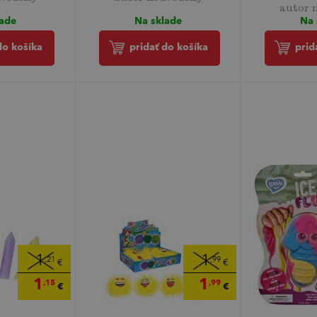
autor 
lade
Na sklade
Na 
do košíka
pridať do košíka
prid
1
1
,21
,99
€
€
1
1
,15
,99
€
€