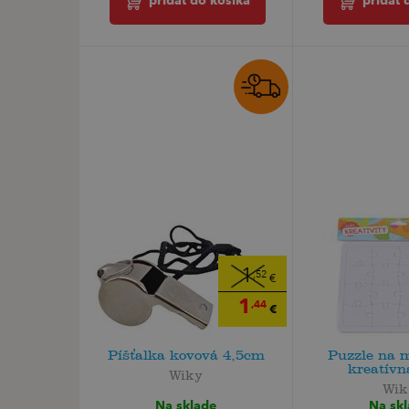
pridať do košíka
pridať 
1
,52
€
1
,44
€
Píšťalka kovová 4,5cm
Puzzle na 
kreatívn
Wiky
Wik
Na sklade
Na sk