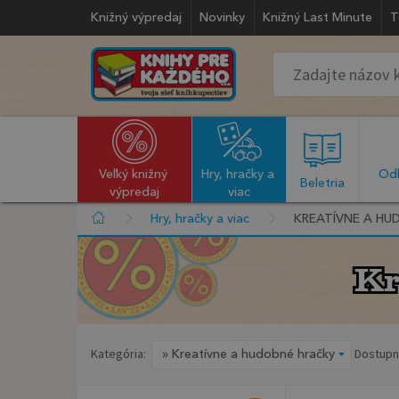
Knižný výpredaj
Novinky
Knižný Last Minute
T
Veľký knižný 
Hry, hračky a 
Odb
  Beletria  
výpredaj
viac
Hry, hračky a viac
KREATÍVNE A HU
Kr
Kr
Kategória:
Dostupn