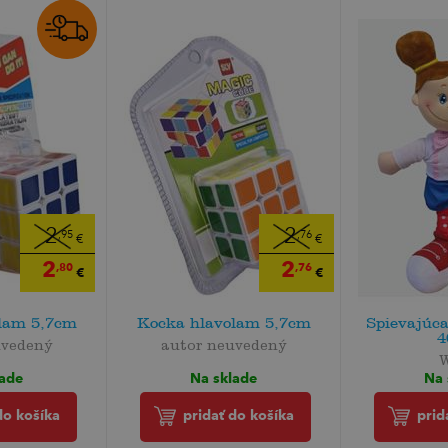
2
2
,95
,76
€
€
2
2
,80
,76
€
€
lam 5,7cm
Kocka hlavolam 5,7cm
Spievajúc
4
uvedený
autor neuvedený
lade
Na sklade
Na 
do košíka
pridať do košíka
prid