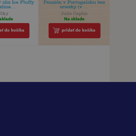
 sliz Ice Fluffy
Penzión v Portugalsku bez
lina...
oriezky (v ...
Wiky
Julie Caplin
sklade
Na sklade
ať do košíka
pridať do košíka