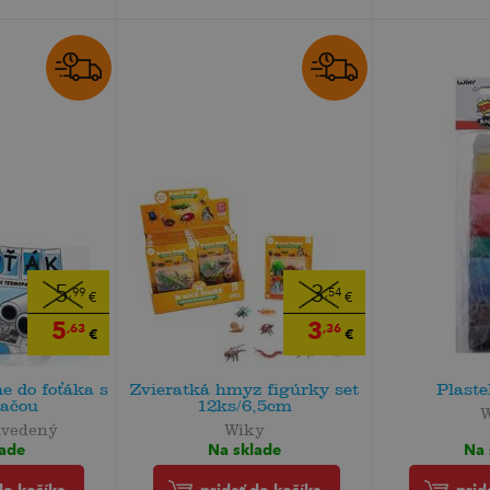
5
3
,99
,54
€
€
5
3
,63
,36
€
€
e do foťáka s
Zvieratká hmyz figúrky set
Plaste
lačou
12ks/6,5cm
uvedený
Wiky
Na 
lade
Na sklade