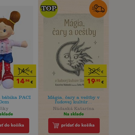
TOP
TOP
14
32
,94
,90
€
€
14
19
,94
,95
€
€
a bábika PACI
Mágia, čary a veštby v
0cm
ľudovej kultúr...
Wiky
Nádaská Katarína
sklade
Na sklade
ať do košíka
pridať do košíka