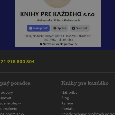
21 915 800 804
pný poradca
Knihy pre každého
 odbery
Náš príbeh
upovať
Blog
ladené otázky
Kariéra
 doručenie
Kontakt
né podmienky
Zásady ochrany osobných údajov