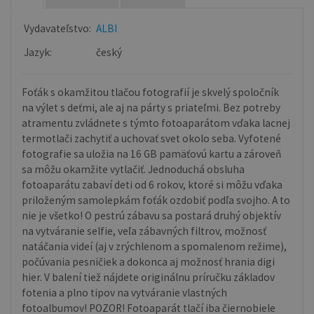
Vydavateľstvo:
ALBI
Jazyk:
český
Foťák s okamžitou tlačou fotografií je skvelý spoločník
na výlet s deťmi, ale aj na párty s priateľmi. Bez potreby
atramentu zvládnete s týmto fotoaparátom vďaka lacnej
termotlači zachytiť a uchovať svet okolo seba. Vyfotené
fotografie sa uložia na 16 GB pamäťovú kartu a zároveň
sa môžu okamžite vytlačiť. Jednoduchá obsluha
fotoaparátu zabaví deti od 6 rokov, ktoré si môžu vďaka
priloženým samolepkám foťák ozdobiť podľa svojho. A to
nie je všetko! O pestrú zábavu sa postará druhý objektív
na vytváranie selfie, veľa zábavných filtrov, možnosť
natáčania videí (aj v zrýchlenom a spomalenom režime),
počúvania pesničiek a dokonca aj možnosť hrania digi
hier. V balení tiež nájdete originálnu príručku základov
fotenia a plno tipov na vytváranie vlastných
fotoalbumov! POZOR! Fotoaparát tlačí iba čiernobiele