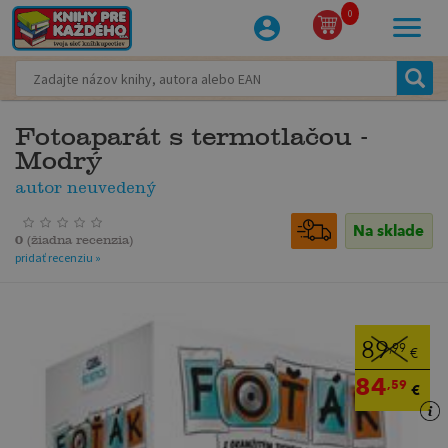
0
Fotoaparát s termotlačou -
Modrý
autor neuvedený
Na sklade
0
(
žiadna recenzia
)
pridať recenziu »
89
,99
€
84
,59
€