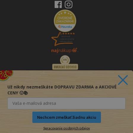
Už nikdy nezmeškáte DOPRAVU ZDARMA a AKCIOVÉ
CENY 🙂📚
Nechcem zmeškať žiadnu akciu
Spracovanie osobných údajov