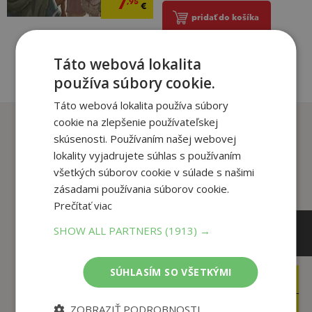
7
,95
€
pridať do košíka
Táto webová lokalita
používa súbory cookie.
Táto webová lokalita používa súbory
cookie na zlepšenie používateľskej
Zákazníci, ktorí si kúpili
skúsenosti. Používaním našej webovej
tento produkt si tiež kúpili
lokality vyjadrujete súhlas s používaním
všetkých súborov cookie v súlade s našimi
zásadami používania súborov cookie.
Prečítať viac
SHOW ALL PARTNERS
(1913) →
SÚHLASÍM SO VŠETKÝMI
16
5
,90
,95
€
€
9
5
,95
,65
€
€
ZOBRAZIŤ PODROBNOSTI