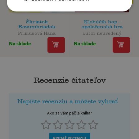
Škriatok
Klobúčik hop -
Rozumbriadok
spoločenská hra
Primusová Hana
autor neuvedený
Na sklade
Na sklade
Recenzie čitateľov
Napíšte recenziu a môžete vyhrať
Ako sa vám páčila kniha?
PRIDAŤ RECENZIU