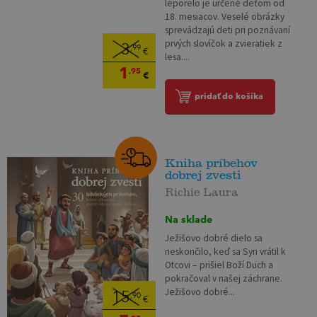
leporelo je určené deťom od
18. mesiacov. Veselé obrázky
sprevádzajú deti pri poznávaní
prvých slovíčok a zvieratiek z
3
,99
€
lesa....
1
,95
€
pridať do košíka
Kniha príbehov
dobrej zvesti
Richie Laura
Na sklade
Ježišovo dobré dielo sa
neskončilo, keď sa Syn vrátil k
Otcovi – prišiel Boží Duch a
pokračoval v našej záchrane.
Ježišovo dobré...
15
,90
€