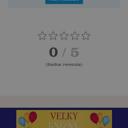
0
/ 5
(
žiadna recenzia
)