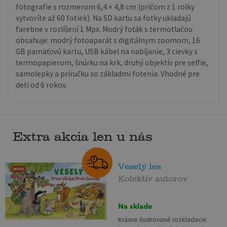
fotografie s rozmerom 6,4 × 4,8 cm (pričom z 1 rolky
vytvoríte až 60 fotiek). Na SD kartu sa fotky ukladajú
farebne v rozlíšení 1 Mpx. Modrý foťák s termotlačou
obsahuje: modrý fotoaparát s digitálnym zoomom, 16
GB pamäťovú kartu, USB kábel na nabíjanie, 3 cievky s
termopapierom, šnúrku na krk, druhý objektív pre selfie,
samolepky a príručku so základmi fotenia. Vhodné pre
deti od 6 rokov.
Extra akcia len u nás
Veselý les
Kolektív autorov
Na sklade
Krásne ilustrované rozkladacie