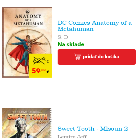
DC Comics Anatomy of a
Metahuman
S. D.
Na sklade
pridať do košíka
62
,95
€
59
,80
€
Sweet Tooth - Mlsoun 2
Lemire Jeff