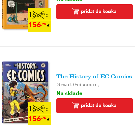
pridať do košíka
165
,00
€
156
,75
€
The History of EC Comics
Grant Geissman,
Na sklade
pridať do košíka
165
,00
€
156
,75
€