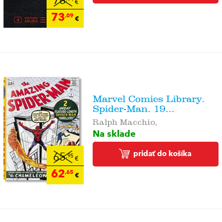
76
€
73
,09
€
Marvel Comics Library.
Spider-Man. 19...
Ralph Macchio,
Na sklade
pridať do košíka
65
,95
€
62
,65
€