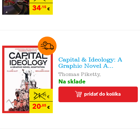
34
,15
€
Capital & Ideology: A
Graphic Novel A...
Thomas Piketty,
Na sklade
pridať do košíka
21
,95
€
20
,85
€