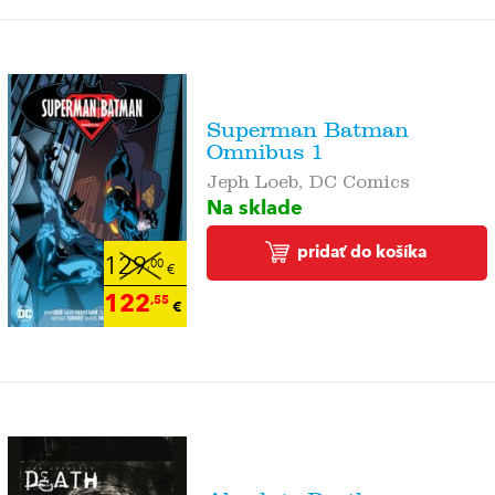
Superman Batman
Omnibus 1
Jeph Loeb, DC Comics
Na sklade
pridať do košíka
129
,00
€
122
,55
€