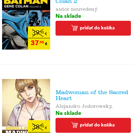
Colan 2
autor neuvedený
Na sklade
pridať do košíka
39
,95
€
37
,95
€
Madwoman of the Sacred
Heart
Alejandro Jodorowsky,
Na sklade
pridať do košíka
38
,95
€