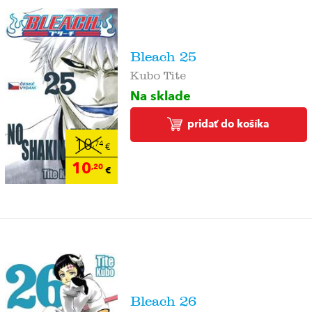
Bleach 25
Kubo Tite
Na sklade
pridať do košíka
10
,74
€
10
,20
€
Bleach 26