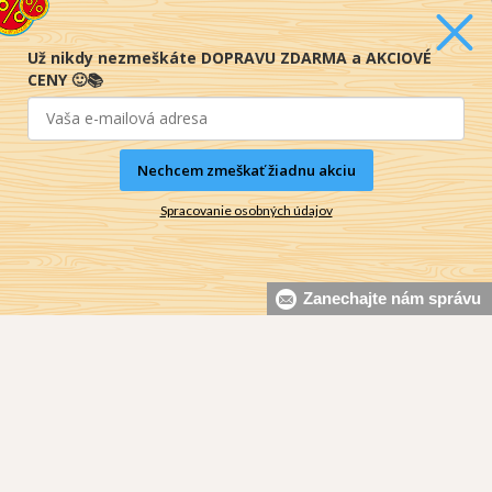
TOP
TOP
Už nikdy nezmeškáte DOPRAVU ZDARMA a AKCIOVÉ
CENY 🙂📚
Penzión v Portugalsku
bez oriezky (v ...
Julie Caplin
Nechcem zmeškať žiadnu akciu
Na sklade
Spracovanie osobných údajov
pridať do košíka
18
,99
€
15
,57
€
Zanechajte nám správu
TOP
TOP
Zo sveta zvierat