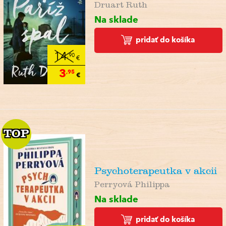
Druart Ruth
Na sklade
pridať do košíka
14
,90
€
3
,95
€
TOP
TOP
Psychoterapeutka v akcii
Perryová Philippa
Na sklade
pridať do košíka