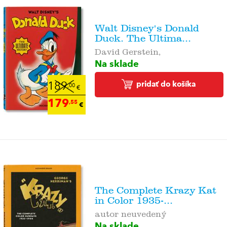
Walt Disney's Donald
Duck. The Ultima...
David Gerstein,
Na sklade
pridať do košíka
189
,00
€
179
,55
€
The Complete Krazy Kat
in Color 1935-...
autor neuvedený
Na sklade