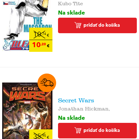
Kubo Tite
Na sklade
pridať do košíka
10
,74
€
10
,20
€
Secret Wars
Jonathan Hickman,
Na sklade
pridať do košíka
35
,95
€