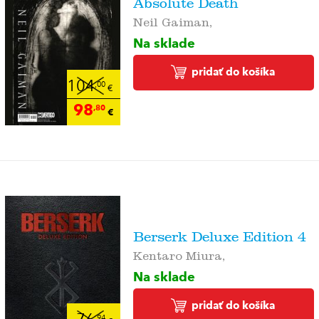
Absolute Death
Neil Gaiman,
Na sklade
pridať do košíka
104
,00
€
98
,80
€
Berserk Deluxe Edition 4
Kentaro Miura,
Na sklade
pridať do košíka
,94