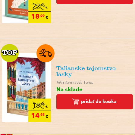
22
,90
€
18
,09
€
TOP
TOP
Talianske tajomstvo
lásky
Winterová Lea
Na sklade
pridať do košíka
18
,99
€
14
,98
€