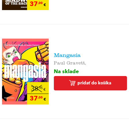
37
,00
€
Mangasia
Paul Gravett,
Na sklade
pridať do košíka
38
,95
€
37
,00
€