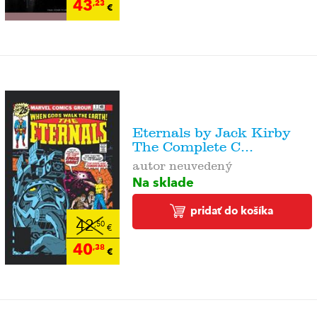
43
,23
€
Eternals by Jack Kirby
The Complete C...
autor neuvedený
Na sklade
pridať do košíka
42
,50
€
40
,38
€