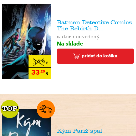
Batman Detective Comics
The Rebirth D...
autor neuvedený
Na sklade
pridať do košíka
34
,95
€
33
,20
€
TOP
TOP
Kým Paríž spal