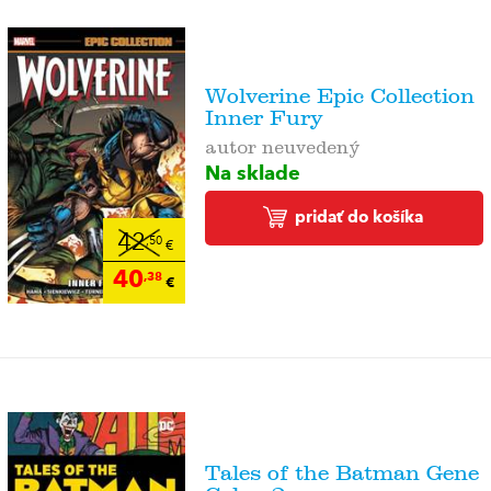
Wolverine Epic Collection
Inner Fury
autor neuvedený
Na sklade
pridať do košíka
42
,50
€
40
,38
€
Tales of the Batman Gene