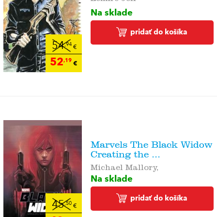
Na sklade
pridať do košíka
54
,94
€
52
,19
€
Marvels The Black Widow
Creating the ...
Michael Mallory,
Na sklade
pridať do košíka
45
,50
€