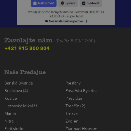
Zavolajte nám
(Po-Pia 8:00-17:00)
+421 915 800 804
Naše Predajne
Banská Bystrica
Piešťany
Bratislava (4)
Považská Bystrica
Košice
Prievidza
Liptovský Mikuláš
Trenčín (2)
Martin
Trnava
Nitra
Zvolen
Partizánske
Žiar nad Hronom