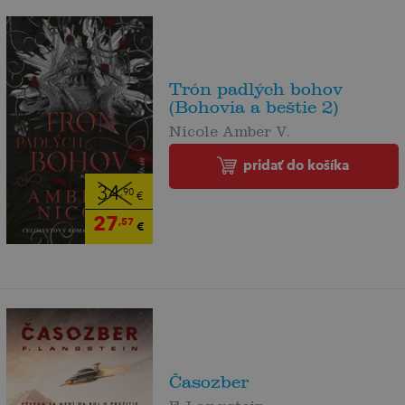
Trón padlých bohov
(Bohovia a beštie 2)
Nicole Amber V.
pridať do košíka
34
,90
€
27
,57
€
Časozber
F. Langstein