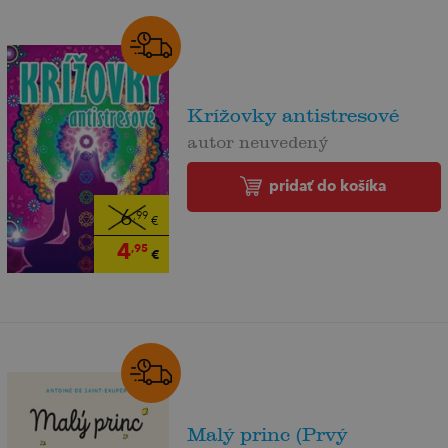
Krížovky antistresové
autor neuvedený
pridať do košíka
6
,99
€
4
,95
€
Malý princ (Prvý