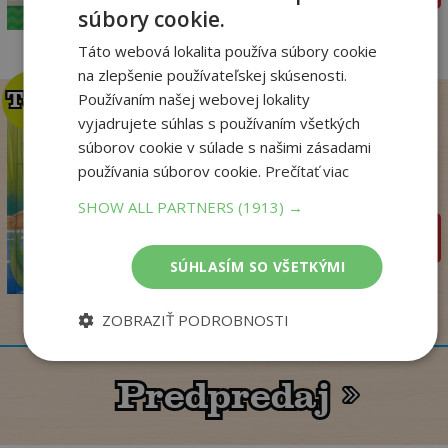
3
,95
€
súbory cookie.
Táto webová lokalita používa súbory cookie
na zlepšenie používateľskej skúsenosti.
TOP
TOP
Používaním našej webovej lokality
vyjadrujete súhlas s používaním všetkých
súborov cookie v súlade s našimi zásadami
Palculienka - Rozprávka s
používania súborov cookie.
Prečítať viac
puzzle
autor neuvedený
SHOW ALL PARTNERS
(1913) →
pridať do košíka
6
,61
€
SÚHLASÍM SO VŠETKÝMI
2
,95
€
ZOBRAZIŤ PODROBNOSTI
Predpredaj
Predpredaj