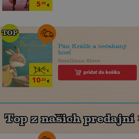
5
,95
€
TOP
TOP
Pán Králik a nečakaný
hosť
Smallman Steve
11
,90
€
pridať do košíka
10
,23
€
Top z našich predajní
Top z našich predajní