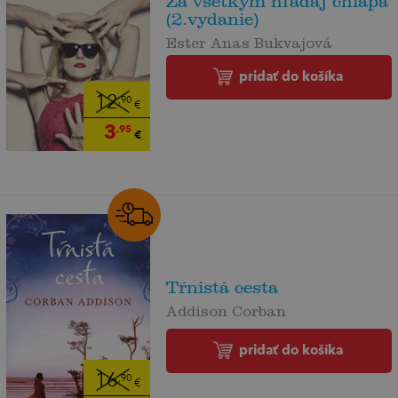
Za všetkým hľadaj chlapa
(2.vydanie)
Ester Anas Bukvajová
pridať do košíka
12
,90
€
3
,95
€
Tŕnistá cesta
Addison Corban
pridať do košíka
16
,90
€