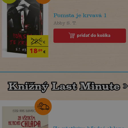
Pomsta je krvavá 1
Abby S. T.
pridať do košíka
22
,90
€
18
,09
€
Knižný Last Minute
Knižný Last Minute