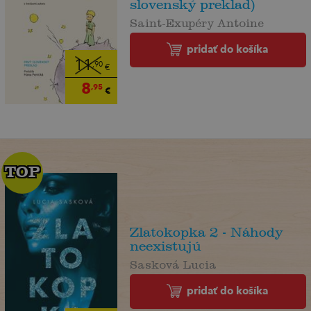
slovenský preklad)
Saint-Exupéry Antoine
pridať do košíka
11
,90
€
8
,95
€
TOP
TOP
Zlatokopka 2 - Náhody
neexistujú
Sasková Lucia
pridať do košíka