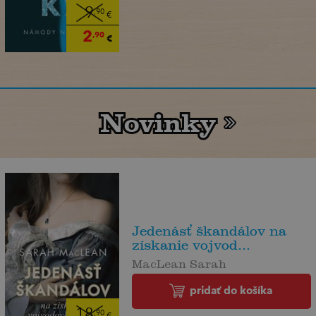
9
,90
€
2
,90
€
Novinky
Novinky
Jedenásť škandálov na
získanie vojvod...
MacLean Sarah
pridať do košíka
18
,90