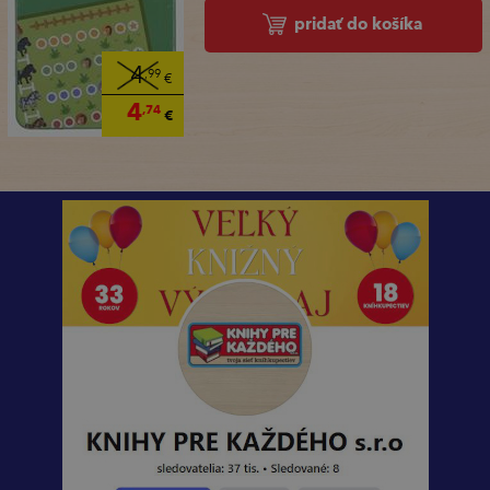
pridať do košíka
4
,99
€
4
,74
€