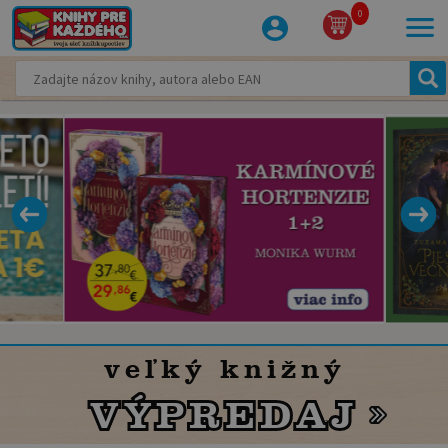
0
veľký knižný
VÝPREDAJ
VÝPREDAJ