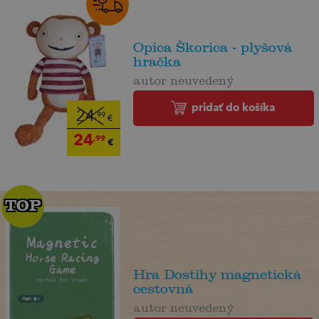
Opica Škorica - plyšová
hračka
autor neuvedený
pridať do košíka
24
,99
€
24
,99
€
TOP
TOP
Hra Dostihy magnetická
cestovná
autor neuvedený