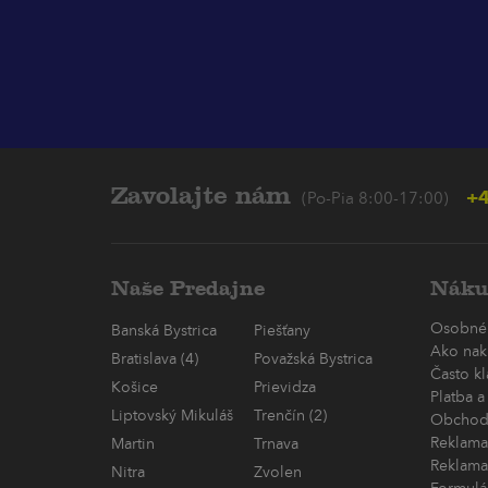
Zavolajte nám
+4
(Po-Pia 8:00-17:00)
Naše Predajne
Náku
Osobné
Banská Bystrica
Piešťany
Ako nak
Bratislava (4)
Považská Bystrica
Často k
Košice
Prievidza
Platba a
Liptovský Mikuláš
Trenčín (2)
Obchod
Reklama
Martin
Trnava
Reklama
Nitra
Zvolen