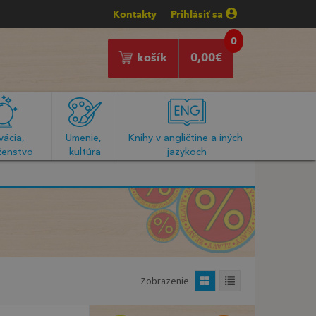
Kontakty
Prihlásiť sa
0
košík
0,00
€
ácia, 
Umenie, 
Knihy v angličtine a iných 
enstvo
kultúra
jazykoch
Zobrazenie