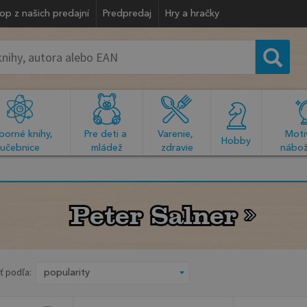
op z našich predajní
Predpredaj
Hry a hračky
orné knihy, 
Pre deti a 
Varenie, 
Motiv
  Hobby  
učebnice
mládež
zdravie
nábož
Peter Salner
Peter Salner
ť podľa: