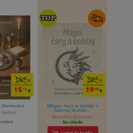
TOP
TOP
15
32
,90
,90
€
€
15
19
,11
,95
€
€
a Slovensku
Mágia, čary a veštby v
ľudovej kultúr...
r Salner
Nádaská Katarína
Na sklade
redané