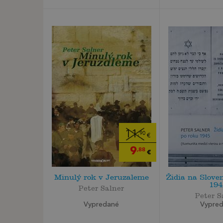
11
,90
€
9
,88
€
Minulý rok v Jeruzaleme
Židia na Slove
194
Peter Salner
Peter S
Vypredané
Vypre