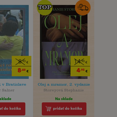
TOP
TOP
8
14
,93
,90
€
€
8
4
,48
,95
€
€
 v Bratislave
Olej a mramor, 2. vydanie
r Salner
Storeyová Stephanie
sklade
Na sklade
ať do košíka
pridať do košíka