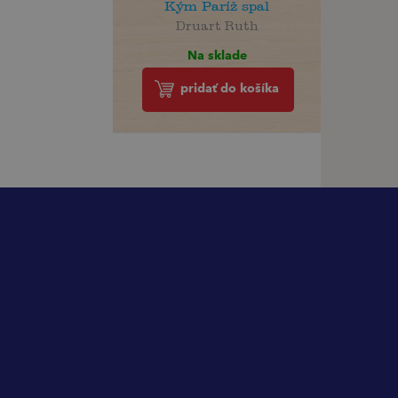
Kým Paríž spal
Druart Ruth
Na sklade
pridať do košíka