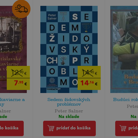
12
14
,90
,90
€
€
7
14
,95
,16
€
€
 kaviarne a
Sedem židovských
Budúci rok
hy
problémov
Pete
alner
Peter Salner
Na 
lade
Na sklade
prid
do košíka
pridať do košíka