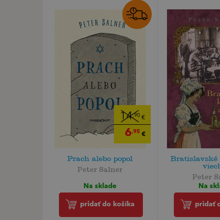
14
,90
€
6
,95
€
Prach alebo popol
Bratislavské
viec
Peter Salner
Peter S
Na sklade
Na sk
pridať do košíka
pridať 