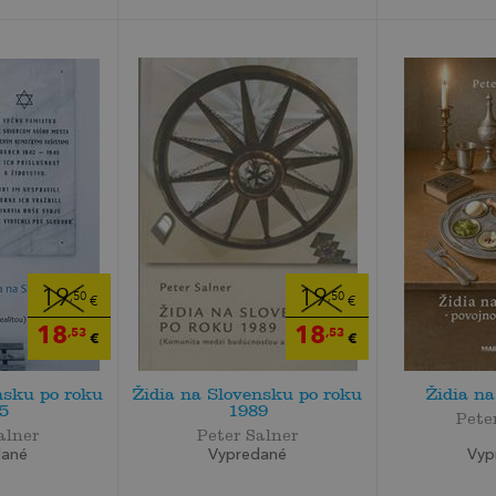
19
19
,50
,50
€
€
18
18
,53
,53
€
€
nsku po roku
Židia na Slovensku po roku
Židia n
5
1989
Pete
alner
Peter Salner
Vyp
dané
Vypredané