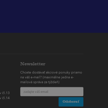
Newsletter
Chcete dostávať akciové ponuky priamo
na váš e-mail? (maximálne jedna e-
mailová správa za týždeň)
 čl.13
 čl.14
Odoberať