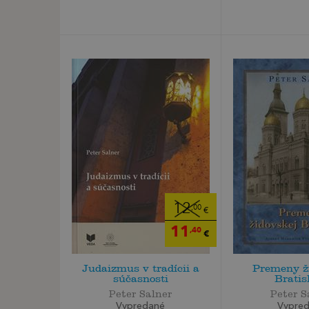
12
,00
€
11
,40
€
Judaizmus v tradícii a
Premeny ž
súčasnosti
Bratis
Peter Salner
Peter S
Vypredané
Vypre