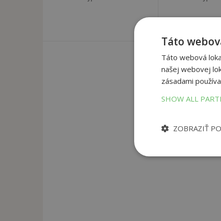
Táto webová
Táto webová lokal
našej webovej lok
zásadami používa
SHOW ALL PAR
ZOBRAZIŤ P