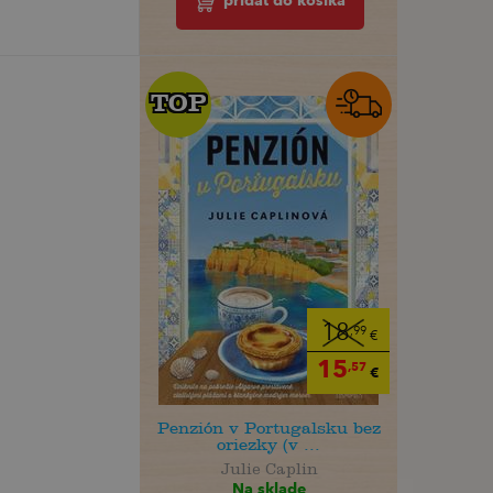
pridať do košíka
TOP
TOP
18
,99
€
15
,57
€
Penzión v Portugalsku bez
oriezky (v ...
Julie Caplin
Na sklade