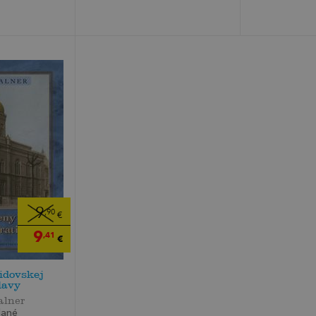
9
,90
€
9
,41
€
idovskej
lavy
alner
dané