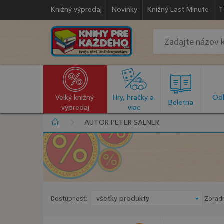
Knižný výpredaj
Novinky
Knižný Last Minute
T
Veľký knižný 
Hry, hračky a 
Odb
  Beletria  
výpredaj
viac
AUTOR PETER SALNER
Dostupnosť:
Zoradi