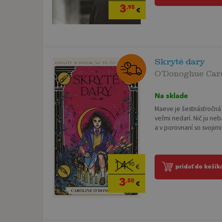
3
,95
€
Skryté dary
O’Donoghue Caro
Na sklade
Maeve je šestnásťročná 
veľmi nedarí. Nič ju ne
a v porovnaní so svojim
14
,90
pridať do košík
€
3
,50
€