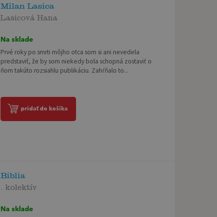
Milan Lasica
Lasicová Hana
Na sklade
Prvé roky po smrti môjho otca som si ani nevedela
predstaviť, že by som niekedy bola schopná zostaviť o
ňom takúto rozsiahlu publikáciu. Zahŕňalo to...
pridať do košíka
Biblia
. kolektív
Na sklade