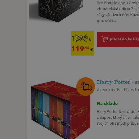
Pre čitateľov od 17 rok
zberateľská edícia Zakl
ságy všetkých čias. Kaž
pochváliť...
139
,90
pridať do košík
€
119
,95
€
Harry Potter - 
Joanne K. Rowl
Na sklade
Harry Potter bol až do 
chlapec, ktorý žil v ma
svojich otrasných príbu