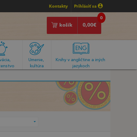
Kontakty
Prihlásiť sa
0
košík
0,00
€
ácia, 
Umenie, 
Knihy v angličtine a iných 
enstvo
kultúra
jazykoch