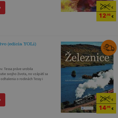
29
,90
a
€
12
,95
€
tvo (edícia YOLi)
ov. Tessa práve urobila
utie svojho života, no vzápätí sa
odhalenia o rodinách Tessy i
29
,90
a
€
14
,95
€