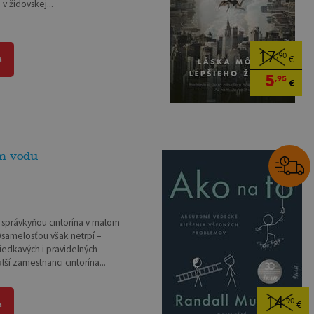
v židovskej...
17
,90
a
€
5
,95
€
m vodu
e správkyňou cintorína v malom
samelosťou však netrpí –
iedkavých i pravidelných
lší zamestnanci cintorína...
14
,90
a
€