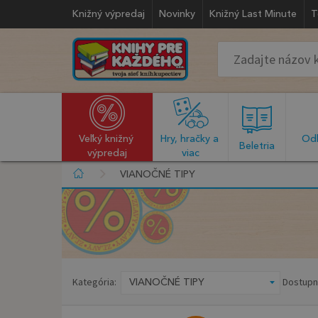
Knižný výpredaj
Novinky
Knižný Last Minute
T
Veľký knižný 
Hry, hračky a 
Odb
  Beletria  
výpredaj
viac
VIANOČNÉ TIPY
Kategória:
Dostupn