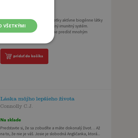
Na sklade
Ovocie a zelenina obsahujú všetky aktívne biogénne látky
O VŠETKÝMI
dôležité pre trvalé zdravie a silný imunitný systém.
Cieľavedomou výživou môžeme predísť mnohým
akútnym a chronickým...
pridať do košíka
Láska môjho lepšieho života
Connolly C.J.
Na sklade
Predstavte si, že sa zobudíte a máte dokonalý život… Až
na to, že nie je váš. Josie je slobodná Angličanka, ktorá...