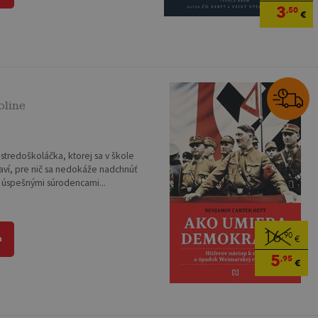
3
,50
€
line
stredoškoláčka, ktorej sa v škole
baví, pre nič sa nedokáže nadchnúť
i úspešnými súrodencami...
16
,90
a
€
5
,95
€