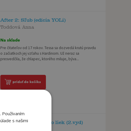
After 2: Sľub (edícia YOLi)
Toddová Anna
Na sklade
Pre čitateľov od 17 rokov. Tessa sa dozvedá krutú pravdu
o začiatkoch jej vzťahu s Hardinom. Už neraz sa
presvedčila, že chlapec, ktorého miluje, býva...
pridať do košíka
. Používaním
úlade s našimi
Ovocie a zelenina ako liek (2.vyd)
Oberbeil, Christiane