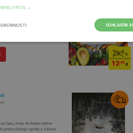
TNERS
(1913) →
striedkov, ktorými sa človek
ODROBNOSTI
SÚHLASÍM S
, čomu nerozumel, čoho sa bál a
a veštby spolu...
25
,90
a
€
12
,95
€
zd
el
kou času, kedy do Ruska vtrhne
 preto uťahuje opraty a získava