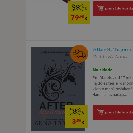
99
,00
pridať do košík
€
79
,95
€
After 3: Tajoms
Toddová Anna
Na sklade
Pre čitateľov od 17 rok
najdôležitejšie rozhodn
všetko mení. Nečakané 
Hardina naznačujú,...
18
,90
pridať do košík
€
3
,50
€