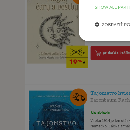
SHOW ALL PAR
Na sklade
Od praveku jeden z pro
ZOBRAZIŤ P
vyrovnával so všet-kým
čo chcel zvládnuť. Čary 
32
,90
pridať do košík
€
19
,95
€
Tajomstvo hvie
Barenbaum Rach
Na sklade
V roku 1914 je len otáz
Nemecko. Cárska armáda