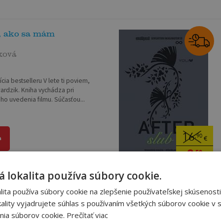
m, ako sa mám
ková
cia bestselleru V lete ti poviem,
ardzik. Kniha vychádza pri
ho uvedenia filmu. Súčasťou...
16
,90
a
€
3
,50
€
 lokalita používa súbory cookie.
ita používa súbory cookie na zlepšenie používateľskej skúsenosti
ality vyjadrujete súhlas s používaním všetkých súborov cookie v s
štby v ľudovej kultúr...
nia súborov cookie.
Prečítať viac
na