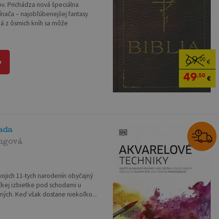
ov. Prichádza nová špeciálna
ínača – najobľúbenejšej fantasy
dá z ôsmich kníh sa môže
69
,00
a
€
49
,50
€
sada
ingová
svojich 11-tych narodenín obyčajný
ličkej izbietke pod schodami u
zných. Keď však dostane niekoľko...