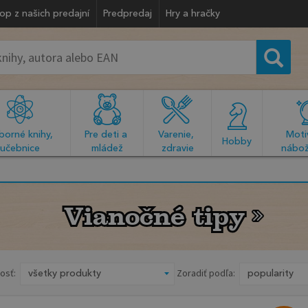
op z našich predajní
Predpredaj
Hry a hračky
orné knihy, 
Pre deti a 
Varenie, 
Motiv
  Hobby  
učebnice
mládež
zdravie
nábož
Vianočné tipy
Vianočné tipy
osť:
Zoradiť podľa: