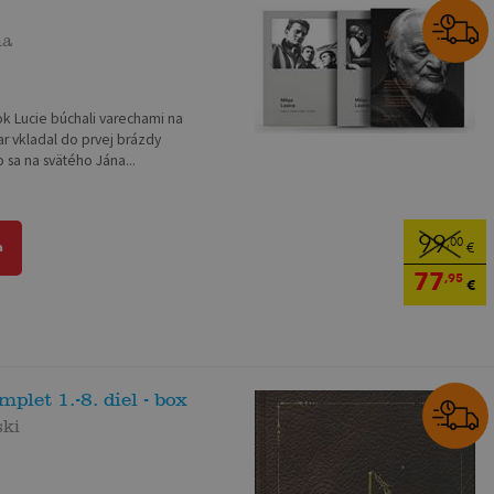
na
ok Lucie búchali varechami na
ar vkladal do prvej brázdy
 sa na svätého Jána...
99
,00
a
€
77
,95
€
let 1.-8. diel - box
ski