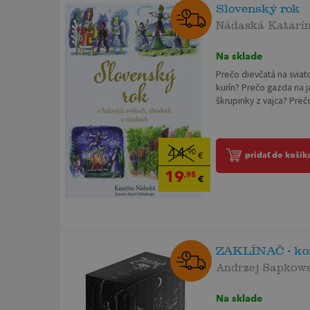
Slovenský rok
Nádaská Katarí
Na sklade
Prečo dievčatá na sviat
kurín? Prečo gazda na j
škrupinky z vajca? Prečo
44
,90
pridať do košík
€
19
,95
€
ZAKLÍNAČ - komp
Andrzej Sapkow
Na sklade