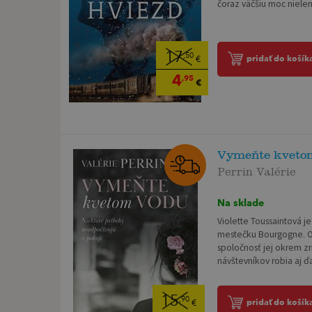
čoraz väčšiu moc nielen 
17
,50
pridať do košík
€
4
,95
€
Vymeňte kveto
Perrin Valérie
Na sklade
Violette Toussaintová j
mestečku Bourgogne. O
spoločnosť jej okrem zr
návštevníkov robia aj ďa
15
,90
pridať do košík
€