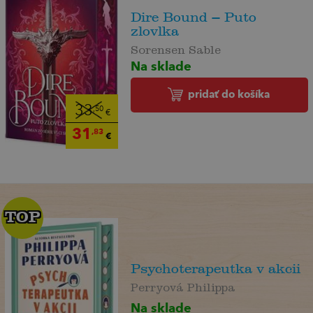
Dire Bound – Puto
zlovlka
Sorensen Sable
Na sklade
pridať do košíka
33
,50
€
31
,83
€
TOP
TOP
Psychoterapeutka v akcii
Perryová Philippa
Na sklade