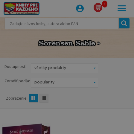
0
Sorensen Sable
Sorensen Sable
Dostupnosť:
Zoradiť podľa:
Zobrazenie