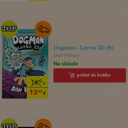
TOP
TOP
Dogman. Larva 22 (8)
Dav Pilkey
Na sklade
pridať do košíka
14
,95
€
12
,86
€
TOP
TOP