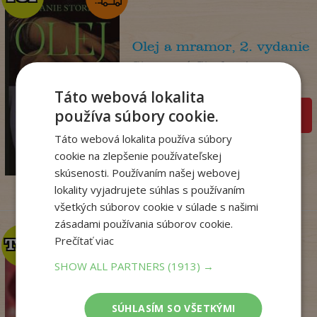
Olej a mramor, 2. vydanie
Storeyová Stephanie
Na sklade
Táto webová lokalita
používa súbory cookie.
pridať do košíka
14
,90
Táto webová lokalita používa súbory
€
cookie na zlepšenie používateľskej
4
,95
€
skúsenosti. Používaním našej webovej
lokality vyjadrujete súhlas s používaním
všetkých súborov cookie v súlade s našimi
zásadami používania súborov cookie.
Prečítať viac
TOP
TOP
SHOW ALL PARTNERS
(1913) →
Krv sa stane zábavou
(Dominik Dán 42)
SÚHLASÍM SO VŠETKÝMI