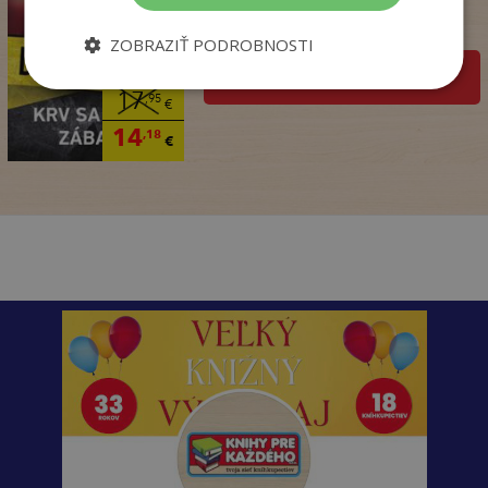
Dominik Dán
Na sklade
ZOBRAZIŤ PODROBNOSTI
pridať do košíka
17
,95
€
14
,18
€