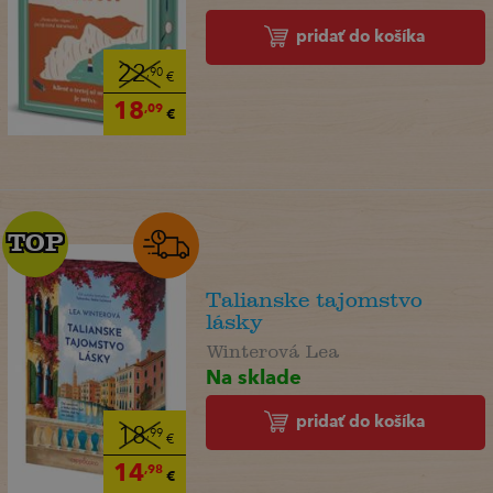
pridať do košíka
22
,90
€
18
,09
€
TOP
TOP
Talianske tajomstvo
lásky
Winterová Lea
Na sklade
pridať do košíka
18
,99
€
14
,98
€