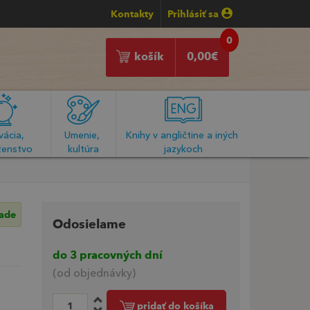
Kontakty
Prihlásiť sa
0
košík
0,00
€
ácia, 
Umenie, 
Knihy v angličtine a iných 
enstvo
kultúra
jazykoch
lade
Odosielame
do 3 pracovných dní
(od objednávky)
pridať do košíka