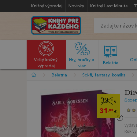
Knižný výpredaj
Novinky
Knižný Last Minute
T
Veľký knižný 
Hry, hračky a 
Odb
  Beletria  
výpredaj
viac
Beletria
Sci-fi, fantasy, komiks
Dir
Sore
33
,50
€
31
,83
€
Vydava
Rok vy