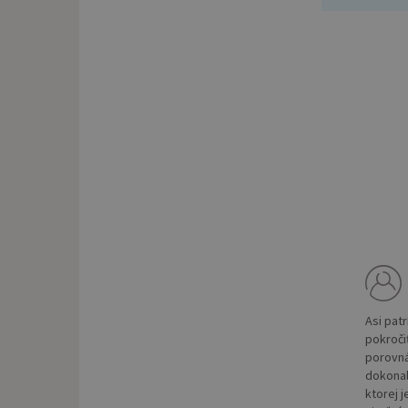
Asi patr
pokroči
porovná
dokonal
ktorej 