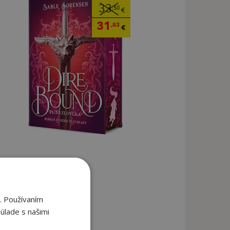
33
,50
€
31
,83
€
. Používaním
úlade s našimi