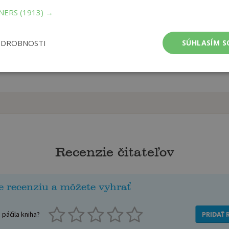
TNERS
(1913) →
ODROBNOSTI
SÚHLASÍM S
Recenzie čitateľov
e recenziu a môžete vyhrať
páčila kniha?
PRIDAŤ 