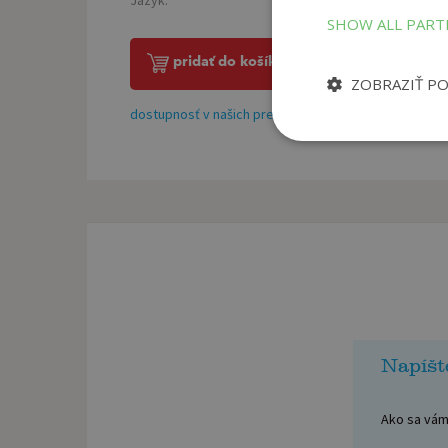
SHOW ALL PAR
pridať do košíka
ZOBRAZIŤ P
dostupnosť v našich predajniach
Napíšt
Ako sa vám 