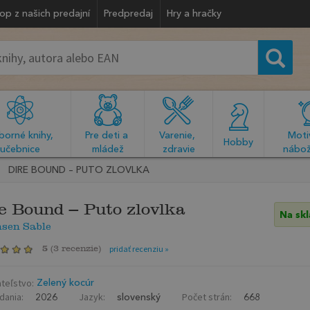
op z našich predajní
Predpredaj
Hry a hračky
orné knihy, 
Pre deti a 
Varenie, 
Motiv
  Hobby  
učebnice
mládež
zdravie
nábož
DIRE BOUND – PUTO ZLOVLKA
e Bound – Puto zlovlka
Na sk
nsen Sable
5
(
3 recenzie
)
pridať recenziu »
teľstvo:
Zelený kocúr
dania:
Jazyk:
Počet strán:
2026
slovenský
668