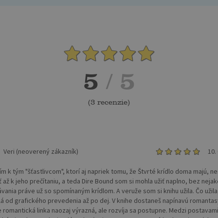
5
/ 5
(
3 recenzie
)
Veri (neoverený zákazník)
10.
ím k tým "šťastlivcom", ktorí aj napriek tomu, že Štvrté krídlo doma majú, nes
ť až k jeho prečítaniu, a teda Dire Bound som si mohla užiť naplno, bez neja
vania práve už so spomínaným krídlom. A veruže som si knihu užila. Čo užila
á od grafického prevedenia až po dej. V knihe dostaneš napínavú romantas
je romantická linka naozaj výrazná, ale rozvíja sa postupne. Medzi postavami