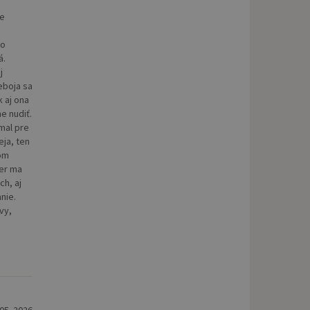
le
lo
á.
j
eboja sa
k aj ona
e nudiť.
 mal pre
eja, ten
som
ver ma
ch, aj
nie.
vy,
 05. 2026