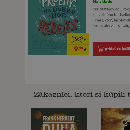
Na sklade
Pre čitateľov od 8 ro
senzačného bestselle
Times, ktorý inšpirova
svete, aby viac snívali, 
19
,99
€
9
,95
pridať do koší
€
Zákazníci, ktorí si kúpili t