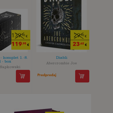
139
29
,90
,90
€
€
119
23
,95
,62
€
€
 komplet 1.-8.
Diabli
l - box
Abercrombie Joe
 Sapkowski
Predpredaj