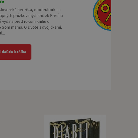
de
slovenská herečka, moderátorka a
tipných prúžkovaných tričiek Kristína
á vydala pred rokom knihu o
e Som mama. O živote s dvojičkami,
ú...
ridať do košíka