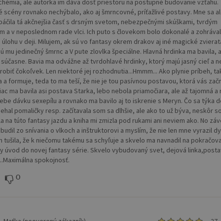
 chémia, ale autorka im dáva dosť priestoru na postupné budovanie vzťahu.
é scény rovnako nechýbalo, ako aj šmrncovné, príťažlivé postavy. Mne sa a
 páčila tá akčnejšia časť s drsným svetom, nebezpečnými skúškami, tvrdým
m a v neposlednom rade vlci. Ich puto s človekom bolo dokonalé a zohráva
 úlohu v deji. Milujem, ak sú vo fantasy okrem drakov aj iné magické zvierat
ú mu jedinečný šmrnc a V pute zlovlka špeciálne. Hlavná hrdinka ma bavila, a
 súčasne. Bavia ma odvážne až tvrdohlavé hrdinky, ktorý majú jasný cieľ a n
robiť čokoľvek. Len niektoré jej rozhodnutia...Hmmm... Ako plynie príbeh, ta
a a formuje, teda to ma teší, že nie je tou pasívnou postavou, ktorá vás začn
viac ma bavila asi postava Starka, lebo nebola priamočiara, ale až tajomná a
ebe dávku sexepílu a rovnako ma bavilo aj to iskrenie s Meryn. Čo sa týka d
iehal pomaličky resp. začítavala som sa dlhšie, ale ako to už býva, neskôr 
la na túto fantasy jazdu a kniha mi zmizla pod rukami ani neviem ako. No zá
udil zo snívania o vlkoch a inštruktorovi a myslím, že nie len mne vyrazil dy
 tušila, že k niečomu takému sa schyľuje a skvelo ma navnadil na pokračova
 úvod do novej fantasy série. Skvelo vybudovaný svet, dejová linka,posta
...Maximálna spokojnosť.
0
Maťka (neoverený zákazník)
27.