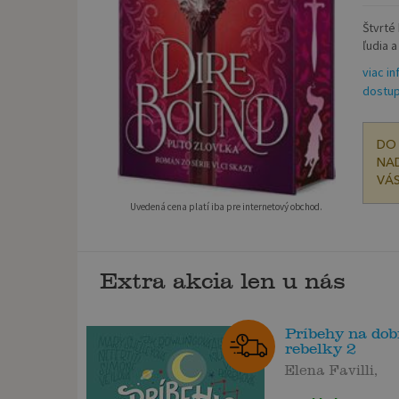
Štvrté 
ľudia a
viac in
dostup
DO 
NAD
VÁS
Uvedená cena platí iba pre internetový obchod.
Extra akcia len u nás
Príbehy na dob
rebelky 2
Elena Favilli,