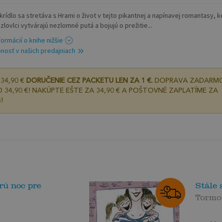
krídlo sa stretáva s Hrami o život v tejto pikantnej a napínavej romantasy, 
 zlovlci vytvárajú nezlomné putá a bojujú o prežitie...
formácií o knihe nižšie
nosť v našich predajniach
34,90 €
DORUČENIE CEZ PACKETU LEN ZA 1 €.
DOPRAVA ZADARM
 34,90 €! NAKÚPTE EŠTE ZA 34,90 € A POŠTOVNÉ ZAPLATÍME ZA
!
rú noc pre
Stále
Tormov