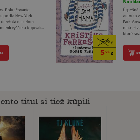
Na skla
Úspešná 
kov. Pokračovanie
autorka v
ru podľa New York
Farkašov
l dievčatá na celom
materstv
mierili vyššie a bojovali...
ktoré rast
15
,90
€
5
,95
p
ka
€
ento titul si tiež kúpili