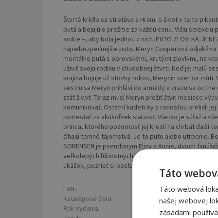
Štvrté krídlo sa stretáva s Hrami o život v tejto pika
putá a bojujú o prežitie za každú cenu. Vlčiu selekciu pr
srdce –, aby bola jednou z nich. PUTO ZLOVLKA JE N
najnebezpečnejšie puto. Meryn Cooperová odjakživa ne
mentálne putá s obrovskými, krutými zlovlkmi, na ktorý
uživiť svoju rodinu v chudobnej štvrti. Keď jej malú s
krajina bojuje už stovky rokov, Merynin svet sa zrúti.
sestru sa Meryn prihlási do armády a zrazu sa ocitne
stáť život. Teraz musí Meryn prežiť štyri mesiace výcv
komunikovať. Ostatní kadeti by s radosťou preliali jej 
potrestať za akúkoľvek slabosť. Všetko je súťaž a v
princa, ktorého pozornosť jej kreslí na chrbát ďalš
číhajú temné tajomstvá. Je to puto alebo utrpenie. B
SORENSEN je pseudonym Elizy a Annie, dvoch fanúšiči
veľkolepých ľúbostných príbehoch. Navštívte webovú 
ukážok, pozrieť si postavy a mnoho ďalšieho: sable
Táto webová
Táto webová lokal
EAN :
Poč
9788069010819
Katalógové číslo:
Väz
1448449
našej webovej lok
Rok vydania:
2026
zásadami používa
Jazyk:
slovenský