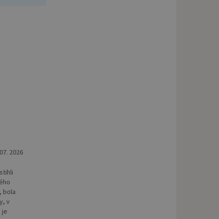
 07. 2026
tihli
kého
, bola
y, v
 je