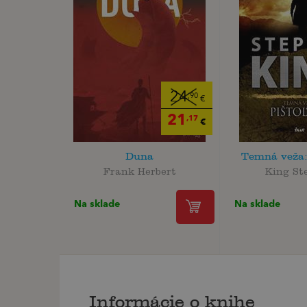
24
,90
€
21
,17
€
Duna
Temná veža:
Frank Herbert
King St
Na sklade
Na sklade
Informácie o knihe