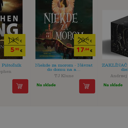
13
20
,90
,99
€
€
5
17
,95
,84
€
€
 Pištoľník
Niekde za morom - Návrat
ZAKLÍNAČ -
do domu na a...
die
ephen
TJ Klune
Andrzej
Na sklade
Na sklade