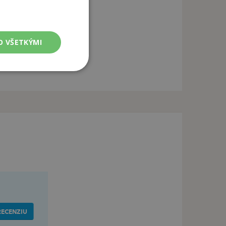
O VŠETKÝMI
RECENZIU