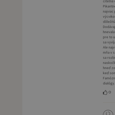
citeľná
Pikantn
najviac
výcviko
dôležitú
Dodávaj
hnevala
pre to u
sa vyvíj
Ale naj
mňa v s
sa rozb
naskoči
hneď zob
keď som
Famózny
dialógy
0