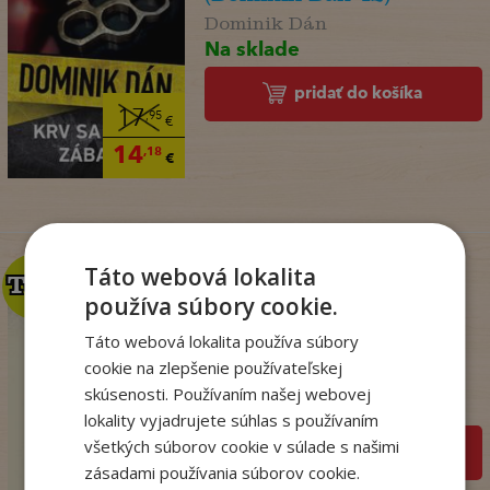
Dominik Dán
Na sklade
pridať do košíka
17
,95
€
14
,18
€
Táto webová lokalita
TOP
TOP
používa súbory cookie.
Mágia, čary a veštby v
Táto webová lokalita používa súbory
ľudovej kultúr...
cookie na zlepšenie používateľskej
Nádaská Katarína
skúsenosti. Používaním našej webovej
Na sklade
lokality vyjadrujete súhlas s používaním
všetkých súborov cookie v súlade s našimi
pridať do košíka
32
,90
€
zásadami používania súborov cookie.
19
,95