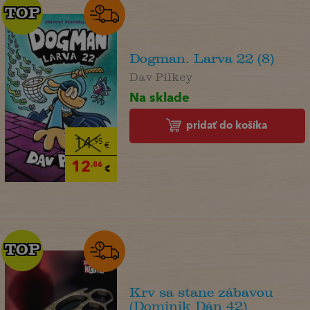
TOP
TOP
Dogman. Larva 22 (8)
Dav Pilkey
Na sklade
pridať do košíka
14
,95
€
12
,86
€
TOP
TOP
Krv sa stane zábavou
(Dominik Dán 42)