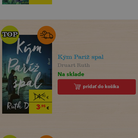
TOP
TOP
Kým Paríž spal
Druart Ruth
Na sklade
pridať do košíka
14
,90
€
3
,95
€