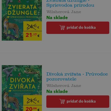
Zvieratá džungle -
Sprievodca prírodou
Wilsherová Jane
Na sklade
24
pridať do košíka
,90
€
21
,17
€
Divoká zvířata - Průvodce
pozorovatele
Wilsherová Jane
Na sklade
21
pridať do košíka
,94
€
20
,84
€