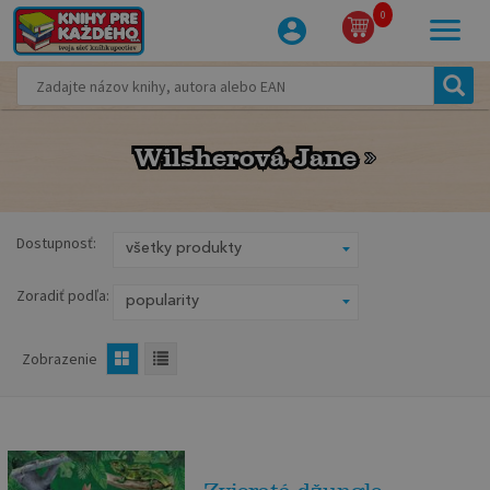
0
Wilsherová Jane
Wilsherová Jane
Dostupnosť:
Zoradiť podľa:
Zobrazenie