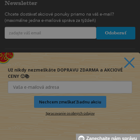
Newsletter
Chcete dostávať akciové ponuky priamo na váš e-mail?
(maximálne jedna e-mailová správa za týždeň)
Odoberať
Už nikdy nezmeškáte DOPRAVU ZDARMA a AKCIOVÉ
CENY 🙂📚
Nechcem zmeškať žiadnu akciu
Spracovanie osobných údajov
© 2016-2026 KNIHY PRE KAŽDÉHO s.r.o.
Zanechajte nám správu