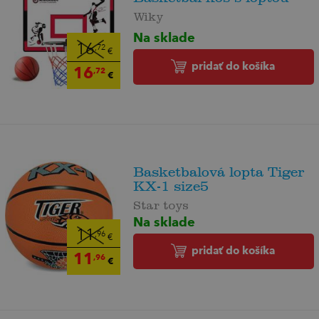
Wiky
Na sklade
16
,72
€
pridať do košíka
16
,72
€
Basketbalová lopta Tiger
KX-1 size5
Star toys
Na sklade
11
,96
€
pridať do košíka
11
,96
€