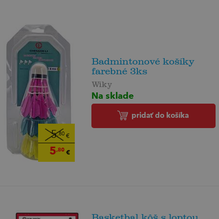
Badmintonové košíky
farebné 3ks
Wiky
Na sklade
pridať do košíka
5
,80
€
5
,80
€
Basketbal kôš s loptou