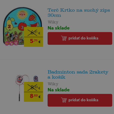
Terč Krtko na suchý zips
30cm
Wiky
Na sklade
6
,01
€
pridať do košíka
5
,71
€
Badminton sada 2rakety
a košík
Wiky
8
,53
Na sklade
€
8
,53
€
pridať do košíka