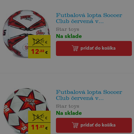
Futbalová lopta Soccer
Club červená v...
Star toys
Na sklade
12
,22
€
pridať do košíka
12
,22
€
Futbalová lopta Soccer
Club červená v...
Star toys
Na sklade
11
,57
€
pridať do košíka
11
,57
€