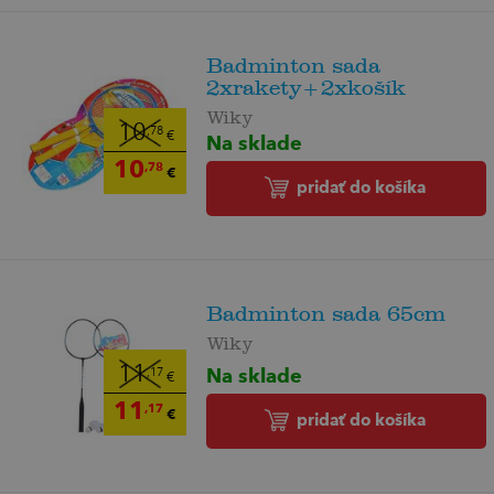
Badminton sada
2xrakety+2xkošík
Wiky
10
,78
€
Na sklade
10
,78
€
pridať do košíka
Badminton sada 65cm
Wiky
Na sklade
11
,17
€
11
,17
€
pridať do košíka