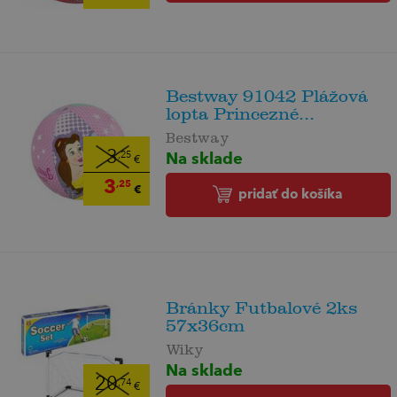
Bestway 91042 Plážová
lopta Princezné...
Bestway
Na sklade
3
,25
€
3
,25
€
pridať do košíka
Bránky Futbalové 2ks
57x36cm
Wiky
Na sklade
20
,74
€