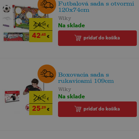
Futbalová sada s otvormi
120x74cm
Wiky
Na sklade
44
,68
€
42
,45
€
pridať do košíka
Boxovacia sada s
rukavicami 109cm
Wiky
Na sklade
26
,62
€
25
,29
pridať do košíka
€