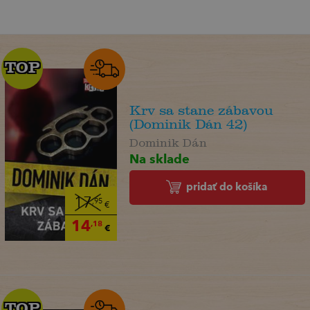
TOP
TOP
Krv sa stane zábavou
(Dominik Dán 42)
Dominik Dán
Na sklade
pridať do košíka
17
,95
€
14
,18
€
TOP
TOP