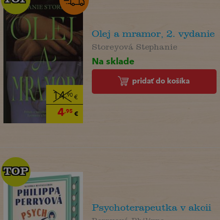
Olej a mramor, 2. vydanie
Storeyová Stephanie
Na sklade
pridať do košíka
14
,90
€
4
,95
€
TOP
TOP
Psychoterapeutka v akcii
Perryová Philippa