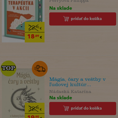
Na sklade
pridať do košíka
22
,90
€
18
,09
€
TOP
TOP
Mágia, čary a veštby v
ľudovej kultúr...
Nádaská Katarína
Na sklade
pridať do košíka
32
,90
€
19
,95