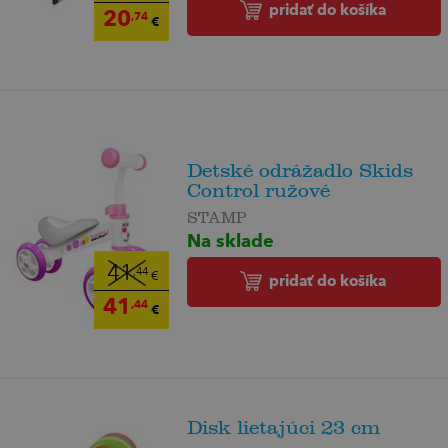
pridať do košíka
20
,74
€
Detské odrážadlo Skids
Control ružové
STAMP
Na sklade
41
,44
€
pridať do košíka
41
,44
€
Disk lietajúci 23 cm