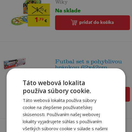
Wiky
Na sklade
1
,73
€
1
,73
€
pridať do košíka
Futbal set s pohyblivou
bránkou 62x42cm
Wiky
Na sklade
Táto webová lokalita
28
,04
používa súbory cookie.
€
pridať do košíka
28
,04
€
Táto webová lokalita používa súbory
cookie na zlepšenie používateľskej
skúsenosti. Používaním našej webovej
lokality vyjadrujete súhlas s používaním
všetkých súborov cookie v súlade s našimi