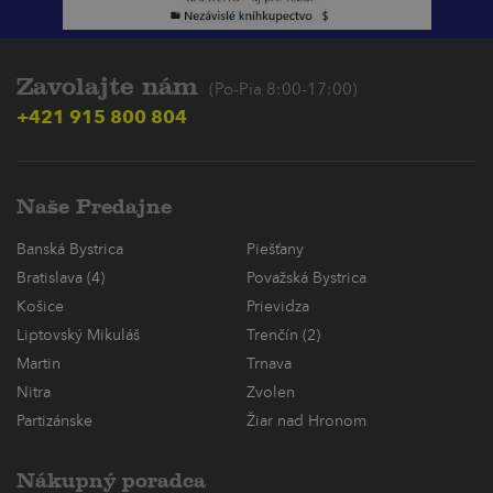
Zavolajte nám
(Po-Pia 8:00-17:00)
+421 915 800 804
Naše Predajne
Banská Bystrica
Piešťany
Bratislava (4)
Považská Bystrica
Košice
Prievidza
Liptovský Mikuláš
Trenčín (2)
Martin
Trnava
Nitra
Zvolen
Partizánske
Žiar nad Hronom
Nákupný poradca