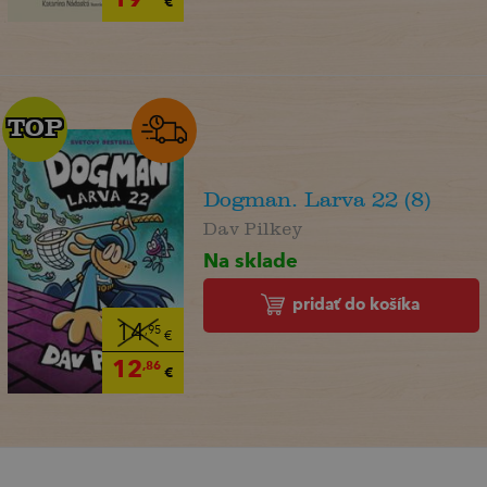
€
TOP
TOP
Dogman. Larva 22 (8)
Dav Pilkey
Na sklade
pridať do košíka
14
,95
€
12
,86
€