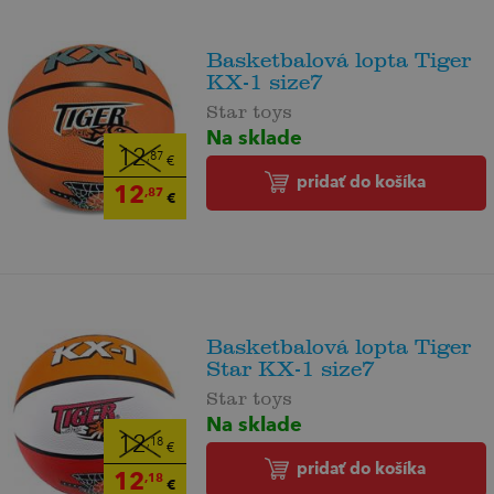
Basketbalová lopta Tiger
KX-1 size7
Star toys
Na sklade
12
,87
€
pridať do košíka
12
,87
€
Basketbalová lopta Tiger
Star KX-1 size7
Star toys
Na sklade
12
,18
€
pridať do košíka
12
,18
€