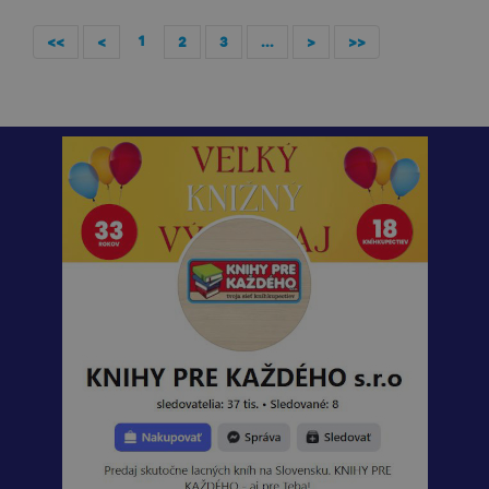
1
<<
<
2
3
...
>
>>