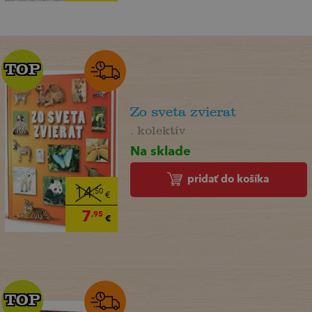
TOP
TOP
Zo sveta zvierat
. kolektív
Na sklade
pridať do košíka
14
,50
€
7
,95
€
TOP
TOP