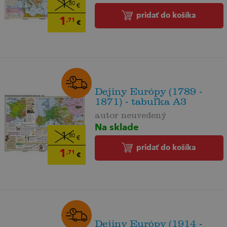
1
,80
€
pridať do košíka
1
,71
€
Dejiny Európy (1789 -
1871) - tabuľka A3
autor neuvedený
Na sklade
1
,80
€
pridať do košíka
1
,71
€
Dejiny Európy (1914 -