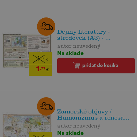
Dejiny literatúry -
stredovek (A3) - ...
autor neuvedený
Na sklade
1
,80
€
pridať do košíka
1
,71
€
Zámorské objavy /
Humanizmus a renesa...
autor neuvedený
Na sklade