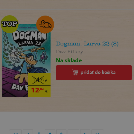
TOP
TOP
Dogman. Larva 22 (8)
Dav Pilkey
Na sklade
pridať do košíka
14
,95
€
12
,86
€
1