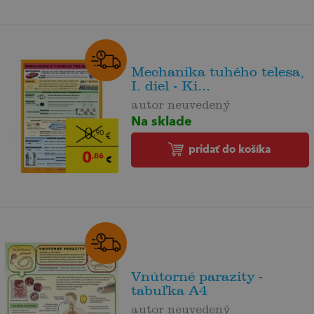
Mechanika tuhého telesa,
I. diel - Ki...
autor neuvedený
Na sklade
0
,90
€
pridať do košíka
0
,86
€
Vnútorné parazity -
tabuľka A4
autor neuvedený