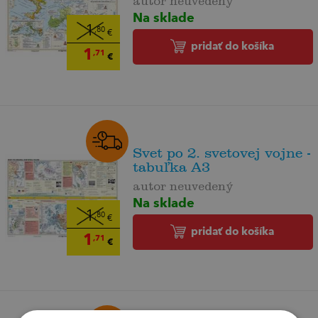
Na sklade
1
,80
€
pridať do košíka
1
,71
€
Svet po 2. svetovej vojne -
tabuľka A3
autor neuvedený
Na sklade
1
,80
€
pridať do košíka
1
,71
€