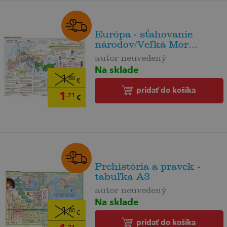
Európa - sťahovanie
národov/Veľká Mor...
autor neuvedený
Na sklade
1
,80
€
pridať do košíka
1
,71
€
Prehistória a pravek -
tabuľka A3
autor neuvedený
Na sklade
1
,80
€
pridať do košíka
,71