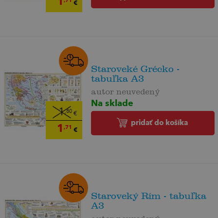
1
€
Staroveké Grécko -
tabuľka A3
autor neuvedený
Na sklade
1
,80
€
pridať do košíka
1
,71
€
Staroveký Rím - tabuľka
A3
autor neuvedený