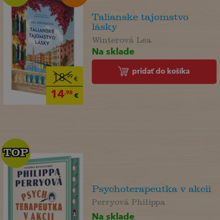
Talianske tajomstvo
lásky
Winterová Lea
Na sklade
pridať do košíka
18
,99
€
14
,98
€
TOP
TOP
Psychoterapeutka v akcii
Perryová Philippa
Na sklade