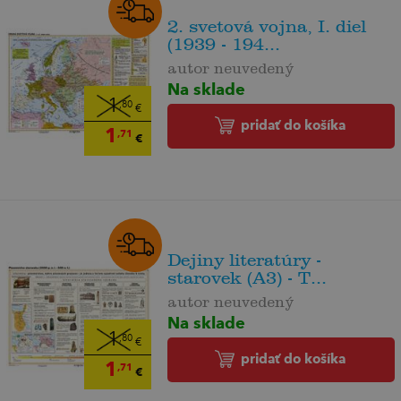
2. svetová vojna, I. diel
(1939 - 194...
autor neuvedený
Na sklade
1
,80
€
pridať do košíka
1
,71
€
Dejiny literatúry -
starovek (A3) - T...
autor neuvedený
Na sklade
1
,80
€
pridať do košíka
1
,71
€