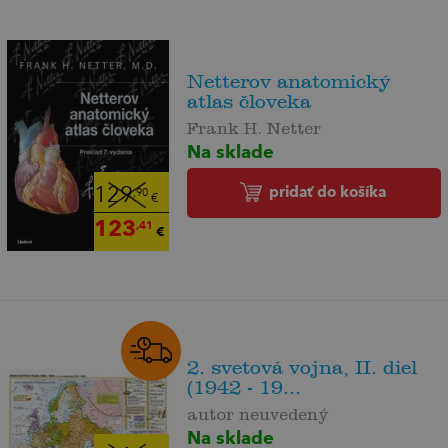
Netterov anatomický
atlas človeka
Frank H. Netter
Na sklade
pridať do košíka
129
,90
€
123
,41
€
2. svetová vojna, II. diel
(1942 - 19...
autor neuvedený
Na sklade