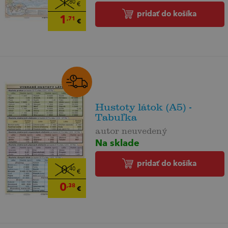
1
,80
€
pridať do košíka
1
,71
€
Hustoty látok (A5) -
Tabuľka
autor neuvedený
Na sklade
pridať do košíka
0
,40
€
0
,38
€