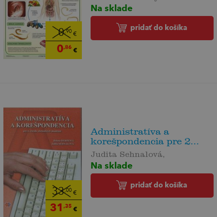
Na sklade
pridať do košíka
0
,90
€
0
,86
€
Administratíva a
korešpondencia pre 2...
Judita Sehnalová,
Na sklade
pridať do košíka
33
,00
€
31
,35
€