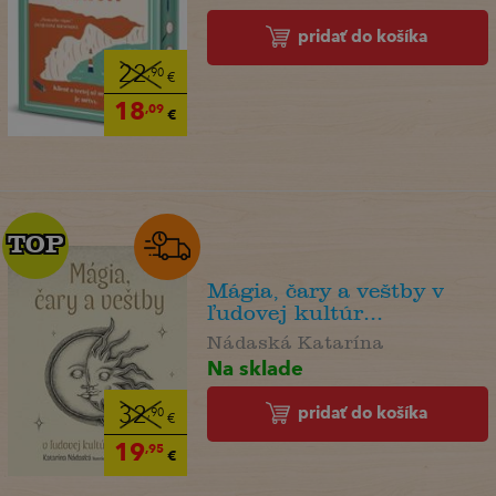
pridať do košíka
22
,90
€
18
,09
€
TOP
TOP
Mágia, čary a veštby v
ľudovej kultúr...
Nádaská Katarína
Na sklade
pridať do košíka
32
,90
€
19
,95
€