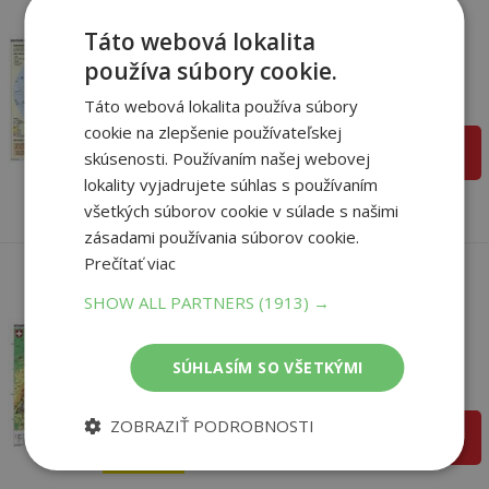
Svetové náboženstvá -
Táto webová lokalita
tabuľka A3
používa súbory cookie.
autor neuvedený
Na sklade
Táto webová lokalita používa súbory
1
,80
cookie na zlepšenie používateľskej
€
pridať do košíka
skúsenosti. Používaním našej webovej
1
,71
€
lokality vyjadrujete súhlas s používaním
všetkých súborov cookie v súlade s našimi
zásadami používania súborov cookie.
Prečítať viac
SHOW ALL PARTNERS
(1913) →
Švajčiarsko a Rakúsko
(všeobecnozemep...
autor neuvedený
SÚHLASÍM SO VŠETKÝMI
Na sklade
1
,80
€
ZOBRAZIŤ PODROBNOSTI
pridať do košíka
1
,71
€