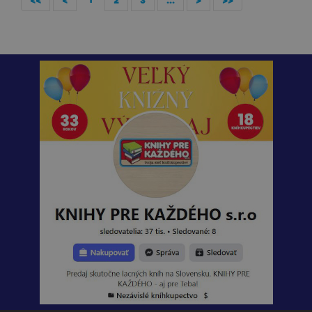
<<
<
2
3
...
>
>>