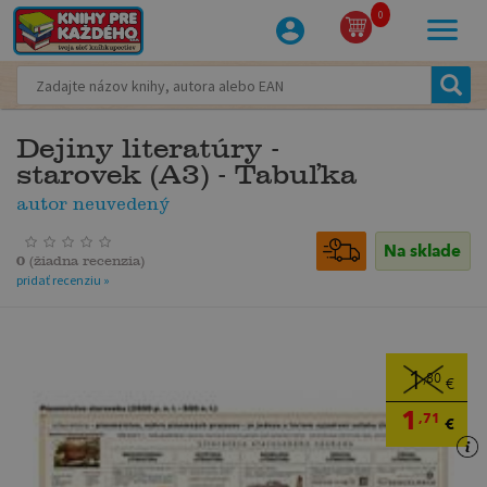
0
Dejiny literatúry -
starovek (A3) - Tabuľka
autor neuvedený
Na sklade
0
(
žiadna recenzia
)
pridať recenziu »
1
,80
€
1
,71
€