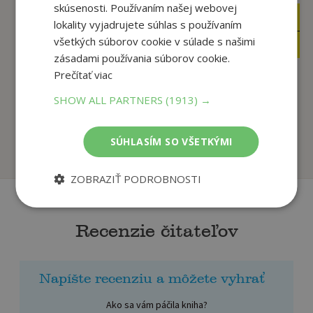
skúsenosti. Používaním našej webovej
16
4
,90
,90
€
lokality vyjadrujete súhlas s používaním
€
5
2
všetkých súborov cookie v súlade s našimi
,95
,50
€
€
zásadami používania súborov cookie.
Prečítať viac
Fakty a triky zo sveta
Matematika nás baví
SHOW ALL PARTNERS
(1913) →
vedy
Korytková Ivana
Kolektív
SÚHLASÍM SO VŠETKÝMI
Na sklade
Na sklade
ZOBRAZIŤ PODROBNOSTI
Recenzie čitateľov
Napíšte recenziu a môžete vyhrať
Ako sa vám páčila kniha?