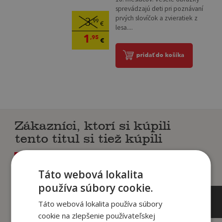
sprevádzajú deti pri poznávaní
prvých slovíčok a zvieratiek z
3
,99
€
lesa....
1
,95
€
pridať do košíka
Zákazníci, ktorí si kúpili
tento titul si tiež kúpili
Táto webová lokalita
používa súbory cookie.
Táto webová lokalita používa súbory
cookie na zlepšenie používateľskej