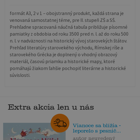
formát A3, 2 v 1 – obojstranný produkt, každá strana je
venovaná samostatnej téme, pre II. stupeň ZŠ a SŠ.
Prehľadne spracovaná náučná tabuľa približuje písomné
pamiatky z obdobia od roku 3500 pred n. l. až do roku 500
n. l. v nadväznosti na historický vývoj starovekých štátov.
Prehľad literatúry starovekého východu, Rímskej ríše a
starovekého Grécka je doplnený o vhodný obrazový
materiál, časovú priamku a historické mapy, ktoré
pomáhajú žiakom ľahšie pochopiť literárne a historické
súvislosti.
Extra akcia len u nás
Vianoce sa blížia -
leporelo s pesnič...
autor neuvedený