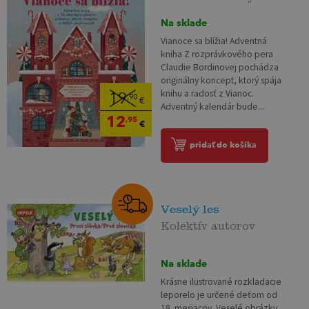
Na sklade
Vianoce sa blížia! Adventná
kniha Z rozprávkového pera
Claudie Bordinovej pochádza
originálny koncept, ktorý spája
knihu a radosť z Vianoc.
19
,90
€
Adventný kalendár bude...
12
,95
€
pridať do košíka
Veselý les
Kolektív autorov
Na sklade
Krásne ilustrované rozkladacie
leporelo je určené deťom od
18. mesiacov. Veselé obrázky