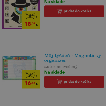
Na sklade
pridať do košíka
18
,99
€
18
,04
€
Môj týždeň - Magnetický
organizér
autor neuvedený
Na sklade
17
,49
€
pridať do košíka
16
,62
€