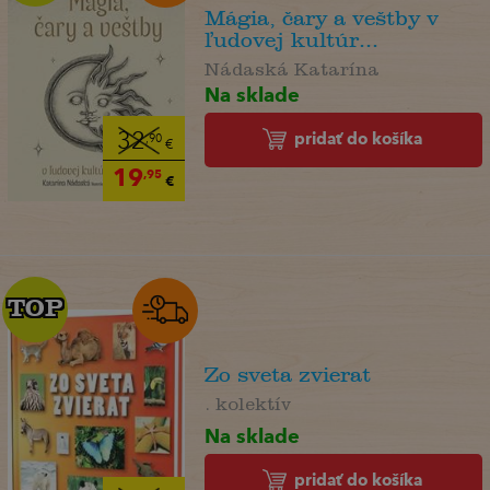
Mágia, čary a veštby v
ľudovej kultúr...
Nádaská Katarína
Na sklade
pridať do košíka
32
,90
€
19
,95
€
TOP
TOP
Zo sveta zvierat
. kolektív
Na sklade
pridať do košíka