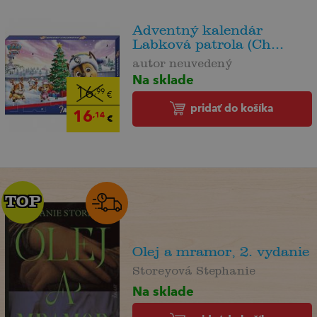
Adventný kalendár
Labková patrola (Ch...
autor neuvedený
Na sklade
16
,99
€
pridať do košíka
16
,14
€
TOP
TOP
Olej a mramor, 2. vydanie
Storeyová Stephanie
Na sklade