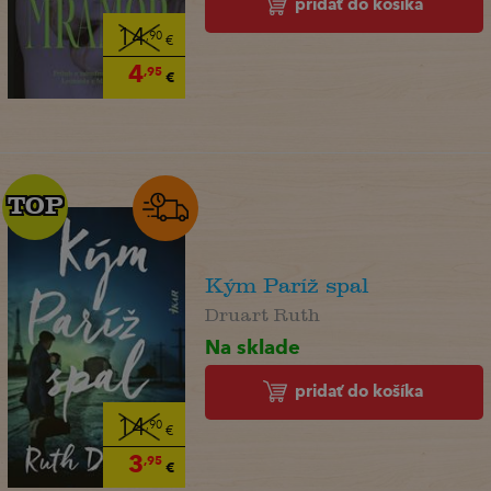
pridať do košíka
14
,90
€
4
,95
€
TOP
TOP
Kým Paríž spal
Druart Ruth
Na sklade
pridať do košíka
14
,90
€
3
,95
€