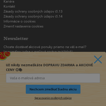
Kariéra
Kontakt
Zásady ochrany osobných údajov čl.13
Zásady ochrany osobných údajov čl.14
Informácie o cookies
Zmeniť nastavenia cookies
Newsletter
Chcete dostávať akciové ponuky priamo na váš e-mail?
(maximálne jedna e-mailová správa za týždeň)
Odoberať
Už nikdy nezmeškáte DOPRAVU ZDARMA a AKCIOVÉ
CENY 🙂📚
Nechcem zmeškať žiadnu akciu
Spracovanie osobných údajov