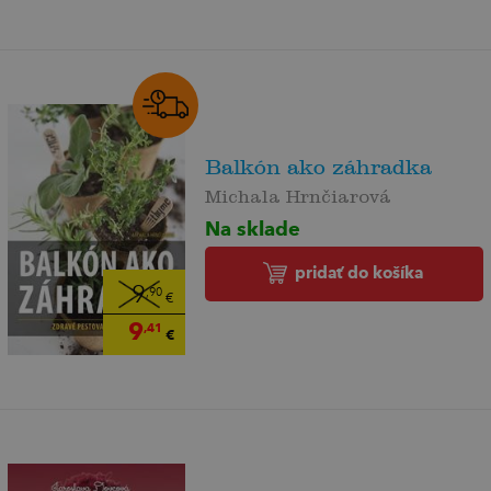
Balkón ako záhradka
Michala Hrnčiarová
Na sklade
pridať do košíka
9
,90
€
9
,41
€