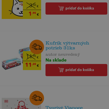
3
,50
€
pridať do košíka
1
,95
€
Kufrík výtvarných
potrieb 31ks
autor neuvedený
11
,95
€
Na sklade
11
,35
€
pridať do košíka
Tvorivé Vianoce