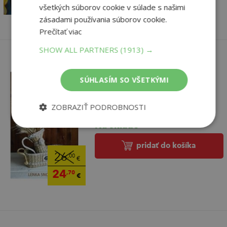
27
,55
€
všetkých súborov cookie v súlade s našimi
zásadami používania súborov cookie.
Prečítať viac
SHOW ALL PARTNERS
(1913) →
SÚHLASÍM SO VŠETKÝMI
Upletené z papiera
ZOBRAZIŤ PODROBNOSTI
Lenka Snopková
Na sklade
pridať do košíka
26
,00
€
24
,70
€