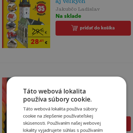
aj veľkých
Jakubčo Ladislav
Na sklade
pridať do košíka
29
,90
€
28
,41
€
Táto webová lokalita
Vysnívané copíky s
kanekalonom
používa súbory cookie.
Olga Olikova
Táto webová lokalita používa súbory
Na sklade
cookie na zlepšenie používateľskej
skúsenosti. Používaním našej webovej
pridať do košíka
29
,00
€
lokality vyjadrujete súhlas s používaním