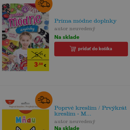
Príma módne doplnky
autor neuvedený
Na sklade
pridať do košíka
5
,99
€
3
,50
€
Poprvé kreslím / Prvýkrát
kreslím - M...
autor neuvedený
Na sklade