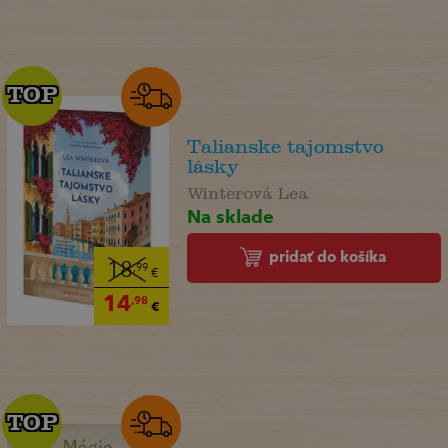
TOP
TOP
Talianske tajomstvo
lásky
Winterová Lea
Na sklade
pridať do košíka
18
,99
€
14
,98
€
TOP
TOP