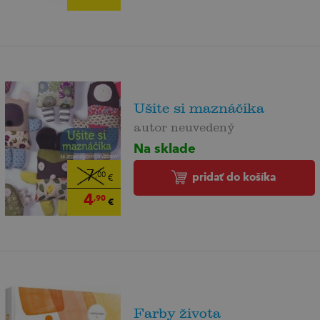
Ušite si maznáčika
autor neuvedený
Na sklade
7
pridať do košíka
,00
€
4
,90
€
Farby života