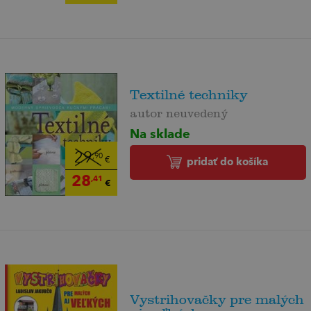
Textilné techniky
autor neuvedený
Na sklade
29
,90
€
pridať do košíka
28
,41
€
Vystrihovačky pre malých