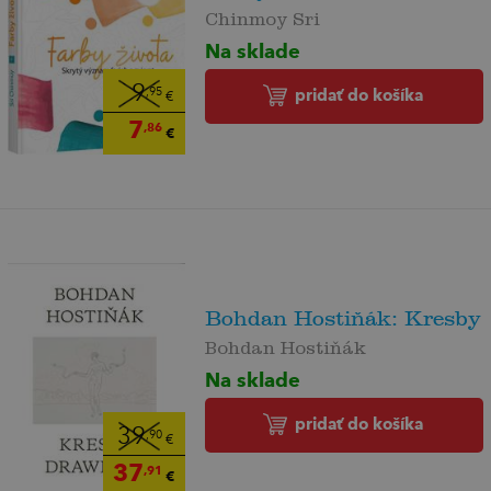
Chinmoy Sri
Na sklade
9
pridať do košíka
,95
€
7
,86
€
Bohdan Hostiňák: Kresby
Bohdan Hostiňák
Na sklade
pridať do košíka
39
,90
€
37
,91
€