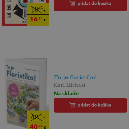
pridať do košíka
18
,99
€
16
,14
€
To je floristika!
Karl Michael
Na sklade
pridať do košíka
42
,11
€
40
,00
€