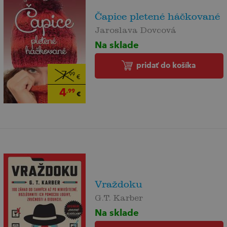
Čapice pletené háčkované
Jaroslava Dovcová
Na sklade
pridať do košíka
7
,99
€
4
,99
€
Vraždoku
G.T. Karber
Na sklade