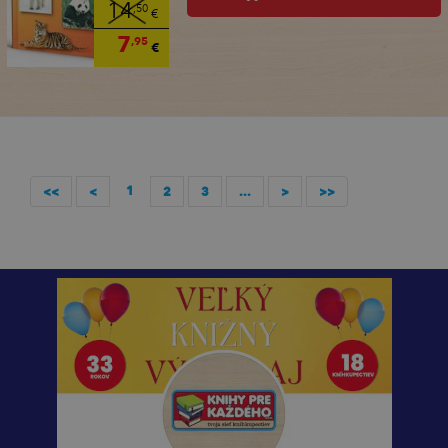
14
,50
€
7
,95
€
1
<<
<
2
3
...
>
>>