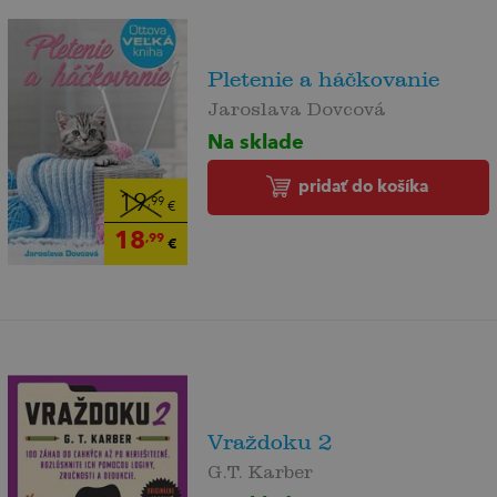
Pletenie a háčkovanie
Jaroslava Dovcová
Na sklade
pridať do košíka
19
,99
€
18
,99
€
Vraždoku 2
G.T. Karber