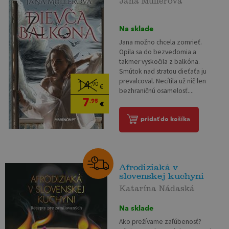
Na sklade
Jana možno chcela zomrieť.
Opila sa do bezvedomia a
takmer vyskočila z balkóna.
Smútok nad stratou dieťaťa ju
prevalcoval. Necítila už nič len
14
,90
€
bezhraničnú osamelosť....
7
,95
€
pridať do košíka
Afrodiziaká v
slovenskej kuchyni
Katarína Nádaská
Na sklade
Ako prežívame zaľúbenosť?