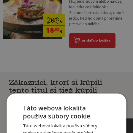
Milujeme srdcom alebo na-ozaj
ide láska cez žalúdok?
Znamená pre nás láska aj dobré
jedlo, keď ho doma pripravíme
20
,90
€
pre svojho milého...
18
,82
€
pridať do košíka
Zákazníci, ktorí si kúpili
tento titul si tiež kúpili
Táto webová lokalita
používa súbory cookie.
Táto webová lokalita používa súbory
cookie na zlepšenie používateľskej