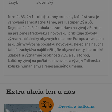
Jazyk:
slovenský
formát A3, 2 v 1 – obojstranný produkt, každá strana je
venovaná samostatnej téme, pre II. stupeň ZŠ a SŠ,
Dejepisná náučná tabuľa sa zameriava na vývoj v Európe
na prelome stredoveku a novoveku, približuje dôvody,
význam a dôsledky objavných ciest pre Európu a svet, ako
aj kultúrny vývoj na počiatku novoveku. Dejepisná náučná
tabuľa zachytáva najdôležitejšie objavné cesty, historické
udalosti a významné osobnosti v 15. a 16. storočí,
kultúrny vývoj na počiatku novoveku a vývoj v Taliansku –
kolíske humanizmu a renesančného umenia.
Extra akcia len u nás
Dievča z balkóna
Jana Müllerová