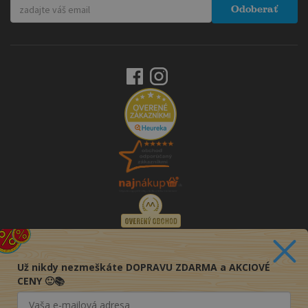
Odoberať
Už nikdy nezmeškáte DOPRAVU ZDARMA a AKCIOVÉ
CENY 🙂📚