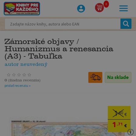
0
Zámorské objavy /
Humanizmus a renesancia
(A3) - Tabuľka
autor neuvedený
Na sklade
0
(
žiadna recenzia
)
pridať recenziu »
1
,80
€
1
,71
€