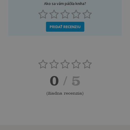
Ako sa vám páčila kniha?
PRIDAŤ RECENZIU
0
/ 5
(
žiadna recenzia
)