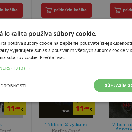
do košíka
pridať do košíka
prid
 lokalita používa súbory cookie.
ita používa súbory cookie na zlepšenie používateľskej skúsenosti
ality vyjadrujete súhlas s používaním všetkých súborov cookie v s
nia súborov cookie.
Prečítať viac
TNERS
(1913) →
ODROBNOSTI
SÚHLASÍM S
13
13
,90
,90
€
€
11
11
,82
,82
€
€
a
Trhlina, 2.vydanie
V tieni m
dravcov
Jozef
Karika Jozef