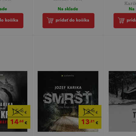
Kari
lade
Na sklade
Na 
do košíka
pridať do košíka
prid
15
13
,45
,90
€
€
14
13
,68
,21
€
€