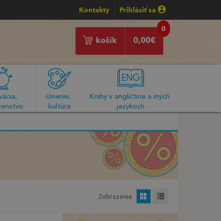
Kontakty
Prihlásiť sa
0
košík
0,00
€
ácia, 
Umenie, 
Knihy v angličtine a iných 
enstvo
kultúra
jazykoch
Zobrazenie