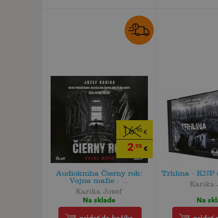
16
,90
€
2
,95
€
Audiokniha Čierny rok:
Trhlina - KNP 
Vojna mafie - ...
Karika 
Karika Jozef
Na sk
Na sklade