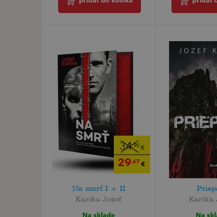
pridať 
pridať do košíka
34
,90
€
29
,67
€
Na smrť I + II
Priep
Karika Jozef
Karika 
Na sklade
Na sk