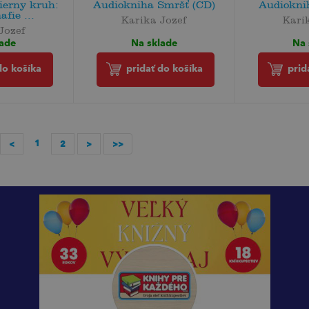
ierny kruh:
Audiokniha Smršť (CD)
Audiokni
fie ...
Karika Jozef
Kari
Jozef
Na sklade
Na 
lade
pridať do košíka
prid
do košíka
1
<
2
>
>>