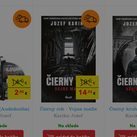
14
18
,90
,90
€
€
2
14
,95
,93
€
€
(Audiokniha)
Čierny rok - Vojna mafie
Čierny kruh
Jozef
Karika Jozef
Kari
lade
Na sklade
Na 