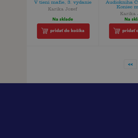
V tieni mafie, 3. vydanie
Audiokniha Č
Koniec ma
Karika Jozef
Karika 
Na sklade
Na sk
pridať do košíka
pridať 
<<