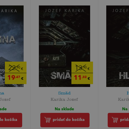
22
13
,90
,90
€
€
19
11
,47
,82
€
€
na
Smäd
Jozef
Karika Jozef
Kari
lade
Na sklade
Na 
do košíka
pridať do košíka
prid