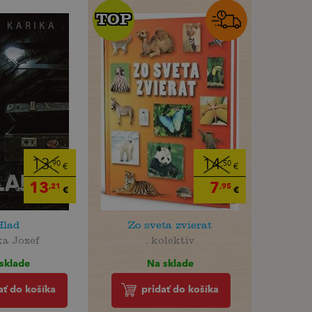
TOP
TOP
13
14
,90
,50
€
€
13
7
,21
,95
€
€
Hlad
Zo sveta zvierat
ka Jozef
. kolektív
sklade
Na sklade
ať do košíka
pridať do košíka