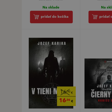
Na sklade
Na sk
pridať do košíka
pridať 
16
,90
€
16
,06
€