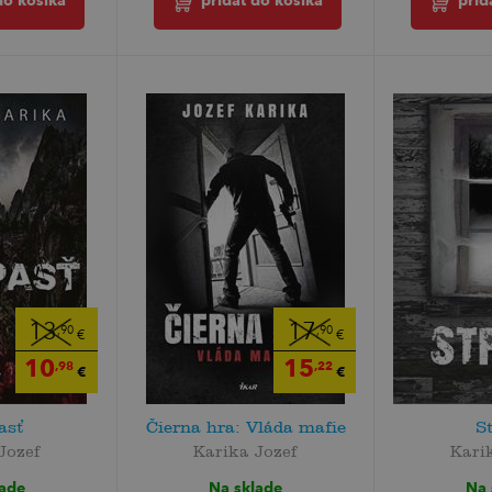
do košíka
pridať do košíka
prid
13
17
,90
,90
€
€
10
15
,98
,22
€
€
asť
Čierna hra: Vláda mafie
S
Jozef
Karika Jozef
Kari
lade
Na sklade
Na 