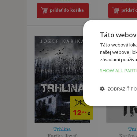
pridať do košíka
pridať 
Táto webová
Táto webová lokal
našej webovej lok
zásadami používa
SHOW ALL PAR
ZOBRAZIŤ P
14
,90
€
12
,67
€
Trhlina
Tm
Karika Jozef
Karika 