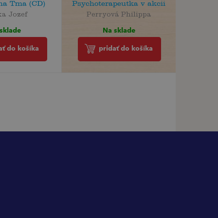
ha Tma (CD)
Psychoterapeutka v akcii
ka Jozef
Perryová Philippa
sklade
Na sklade
ať do košíka
pridať do košíka