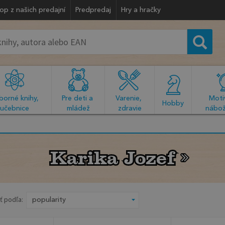
op z našich predajní
Predpredaj
Hry a hračky
orné knihy, 
Pre deti a 
Varenie, 
Motiv
  Hobby  
učebnice
mládež
zdravie
nábož
Karika Jozef
Karika Jozef
ť podľa: