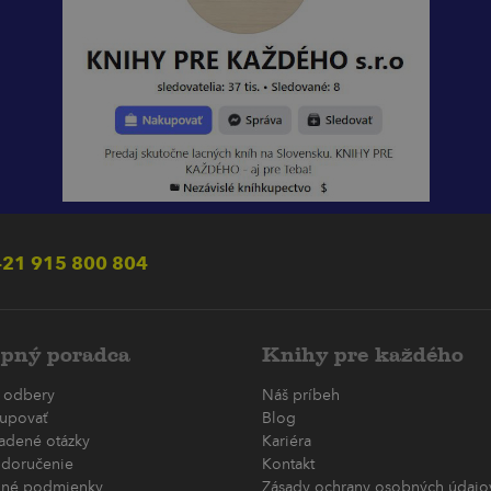
21 915 800 804
pný poradca
Knihy pre každého
 odbery
Náš príbeh
upovať
Blog
ladené otázky
Kariéra
 doručenie
Kontakt
né podmienky
Zásady ochrany osobných údajov