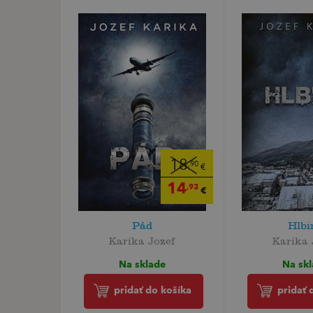
18
,90
€
14
,93
€
Pád
Hlbi
Karika Jozef
Karika 
Na sklade
Na sk
pridať do košíka
pridať 