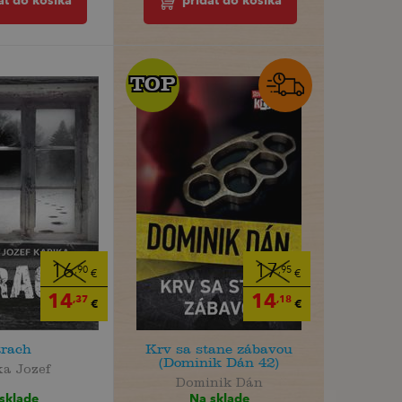
ať do košíka
pridať do košíka
TOP
TOP
16
17
,90
,95
€
€
14
14
,37
,18
€
€
trach
Krv sa stane zábavou
(Dominik Dán 42)
ka Jozef
Dominik Dán
sklade
Na sklade