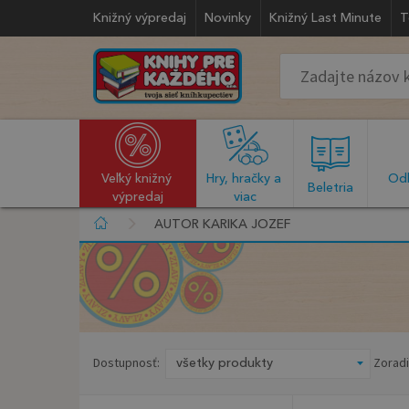
Knižný výpredaj
Novinky
Knižný Last Minute
T
Veľký knižný 
Hry, hračky a 
Odb
  Beletria  
výpredaj
viac
AUTOR KARIKA JOZEF
Dostupnosť:
Zoradi